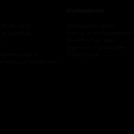
seal overgedaan want ik sport
Klantenservice
 er ook een volle wimpers
der eyeliner effect met clear
 Oh My Lash!
Veelgestelde vragen
cs voor thuis
Retour- en teruggavebeleid
gewoon doen het is echt
e
Bestelling herroepen
et vergroot spiegel (bijna 60
Algemene Voorwaarden
 )En ze zijn prachtig zacht en
imperextensions
Privacybeleid
f nep look op je ogen. Maar
premade en promade fans
olume.