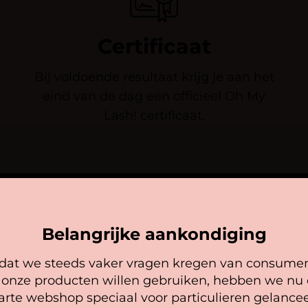
Certificaat
Bij voldoende resultaat krijg je aan het
eind van de dag een officieel Oh My
Lash! certificaat.
Belangrijke aankondiging
JE AANMELDEN VOOR DEZE 
at we steeds vaker vragen kregen van consume
Cookie mededeling
 onze producten willen gebruiken, hebben we nu
 ook meteen te betalen. Liever niet het hele bedra
arte webshop speciaal voor particulieren gelancee
 bij Kies uw training voor de aanbetaling van € 100