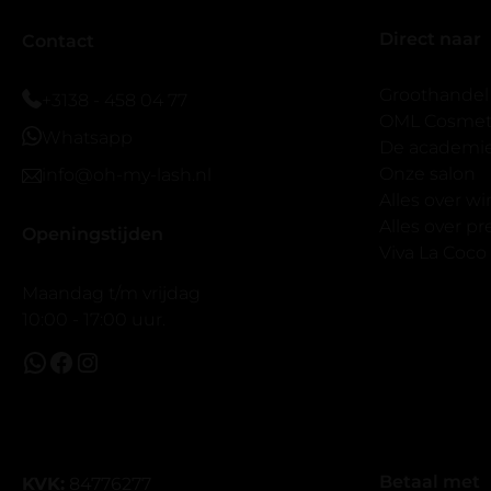
er wel een 
Direct naar
veel.
Contact
Ik hoop dat
bestaat zon
Groothandel
+3138 - 458 04 77
band.
OML Cosmeti
Whatsapp
Bij twijfel 
De academi
makkelijk m
Onze salon
info@oh-my-lash.nl
dus vandaar
Alles over w
geen kunsto
Alles over 
Openingstijden
wel mooi v
Viva La Coco
Maandag t/m vrijdag
10:00 - 17:00 uur.
Betaal met
KVK:
84776277