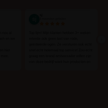
sj
3 maanden geleden
n nou al
Top lijm! Mijn klanten hebben 3+ weken
E
ash en we
retentie ook geen last van rode,
k
geirriteerde ogen. Ze versturen ook echt
v
en hier
snel echt helemaal top service! Zou echt
n mee.
graag een brand ambassador willen zijn
van deze bedrijf want hun producten en
jn.
zij zijn ge-wel-dig!
n of je nou
wimper