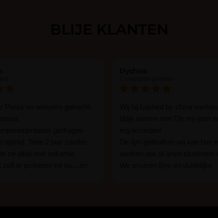
l gewoon doen het is echt
BLIJE KLANTEN
met vergroot spiegel (bijna 60
ar )En ze zijn prachtig zacht
unstof nep look op je ogen.
 mooi volume.
s
Dychiva
den
2 maanden geleden
er Press on wimpers gekocht
Wij bij Lashed by chiva werken
lamour.
tijdje samen met Oh my lash e
wimperextensions gedragen
erg tevreden!
ie optrad. Toen 2 jaar zonder.
De lijm gebruiken wij van hun e
e ze altijd met vakantie.
werken ook al onze studenten
 zelf te proberen tot nu....en
We ervaren fijne en duidelijke
rassing ik kon het in 1 keer
communicatie als er vragen zij
n 15 min. En ik ben verkocht
Wij raden hun lijm iedereen aan
ben benieuwd hoe lang ze
een beginner of een ervaren w
n tot nu al 5 dg perfect. Ik heb
styliste bent.