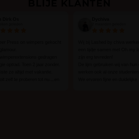
BLIJE KLANTEN
n Dirk Os
Dychiva
eken geleden
2 maanden geleden
eer Press on wimpers gekocht
Wij bij Lashed by chiva werke
 glamour.
een tijdje samen met Oh my l
d wimperextensions gedragen
zijn erg tevreden!
rgie optrad. Toen 2 jaar zonder.
De lijm gebruiken wij van hun 
ste ze altijd met vakantie.
werken ook al onze studente
it zelf te proberen tot nu....en
We ervaren fijne en duidelijke
rrassing ik kon het in 1 keer
communicatie als er vragen zi
in 15 min. En ik ben verkocht
Wij raden hun lijm iedereen aa
k ben benieuwd hoe lang ze
een beginner of een ervaren 
ten tot nu al 5 dg perfect. Ik heb
styliste bent.
n seal overgedaan want ik sport
at er ook een volle wimpers
nder eyeliner effect met clear