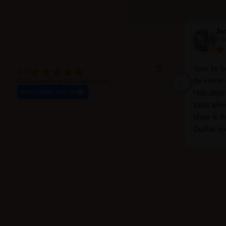
Ja
3 w
Voor 1e k
4.9
de velvet
Gebaseerd op 113 recensies
beoordeel ons op
Heb altij
todat alle
Maar ik mi
Durfde noo
wat een ve
goed zelf 
haha... I
blijven zit
er wel ee
veel.
Ik hoop d
bestaat zo