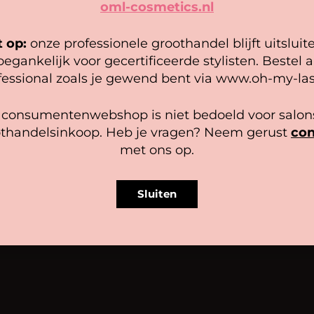
oml-cosmetics.nl
 gebruiken cookies om ervoor te zorgen dat onze website zo
epel mogelijk draait. Als je doorgaat met het gebruiken van de
bsite, gaan we er vanuit dat je hiermee instemt.
t op:
onze professionele groothandel blijft uitsluit
STIENS
KATWIJK
TILBURG
ROTTERDAM
WI
oegankelijk voor gecertificeerde stylisten. Bestel a
(FR)
(ZH)
(NB)
(ZH)
heer diensten
fessional zoals je gewend bent via www.oh-my-las
Accepteer
Bekijk voorkeuren
 consumentenwebshop is niet bedoeld voor salons
thandelsinkoop. Heb je vragen? Neem gerust
con
Cookiebeleid
Privacy policy
met ons op.
Sluiten