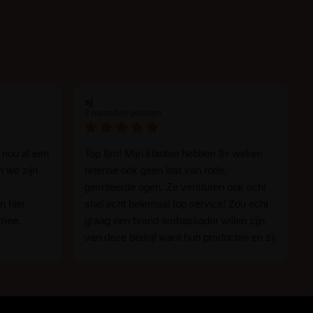
sj
3 maanden geleden
 nou al een
Top lijm! Mijn klanten hebben 3+ weken
n we zijn
retentie ook geen last van rode,
geirriteerde ogen. Ze versturen ook echt
n hier
snel echt helemaal top service! Zou echt
 mee.
graag een brand ambassador willen zijn
van deze bedrijf want hun producten en zij
n.
zijn ge-wel-dig!
 of je nou
imper