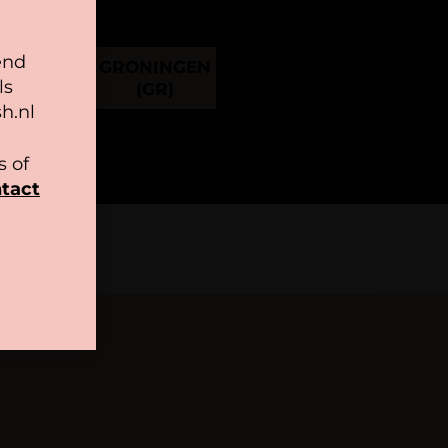
end
NSCHOTEN
GRONINGEN
ls
(GR)
(GR)
h.nl
 of
tact