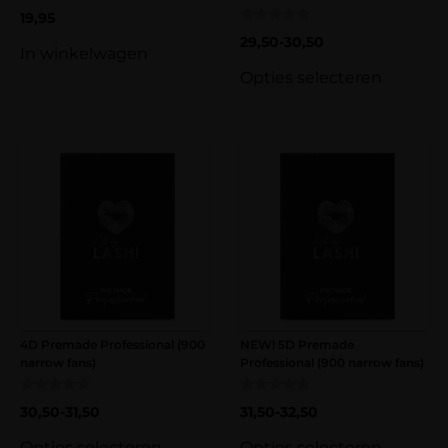
19,95
Gewaardeerd
29,50
-
30,50
5.00
In winkelwagen
uit 5
Opties selecteren
4D Premade Professional (900
NEW! 5D Premade
narrow fans)
Professional (900 narrow fans)
Gewaardeerd
Gewaardeerd
30,50
-
31,50
31,50
-
32,50
5.00
5.00
uit 5
uit 5
Opties selecteren
Opties selecteren