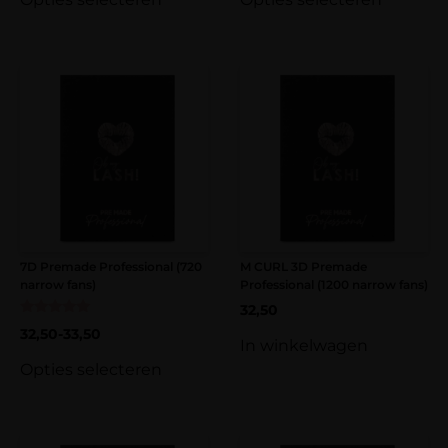
7D Premade Professional (720
M CURL 3D Premade
narrow fans)
Professional (1200 narrow fans)
32,50
Gewaardeerd
32,50
-
33,50
5.00
In winkelwagen
uit 5
Opties selecteren