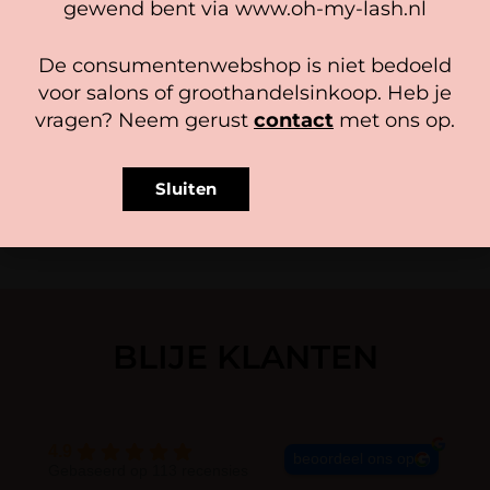
gewend bent via www.oh-my-lash.nl
Bekijk voorkeuren
De consumentenwebshop is niet bedoeld
Cookiebeleid
Privacy policy
voor salons of groothandelsinkoop. Heb je
L CURL 5D Premade
Professional (900 narrow fans)
vragen? Neem gerust
contact
met ons op.
34,50
In winkelwagen
Sluiten
BLIJE KLANTEN
4.9
beoordeel ons op
Gebaseerd op 113 recensies