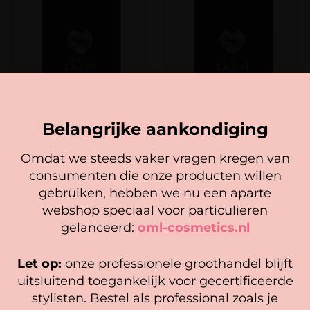
Belangrijke aankondiging
M CURL 5D Premade
L CURL 3D Premade
Professional (900 narrow fans)
Professional (900 narrow fans)
Omdat we steeds vaker vragen kregen van
34,50
32,50
consumenten die onze producten willen
Cookie mededeling
Lees verder
In winkelwagen
gebruiken, hebben we nu een aparte
We gebruiken cookies om ervoor te zorgen dat onze
webshop speciaal voor particulieren
website zo soepel mogelijk draait. Als je doorgaat met het
gelanceerd:
oml-cosmetics.nl
gebruiken van de website, gaan we er vanuit dat je
hiermee instemt.
Let op:
onze professionele groothandel blijft
Beheer diensten
uitsluitend toegankelijk voor gecertificeerde
stylisten. Bestel als professional zoals je
Accepteer