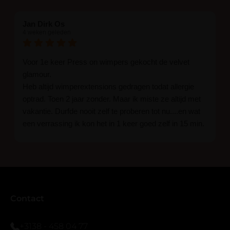
Jan Dirk Os
4 weken geleden
Voor 1e keer Press on wimpers gekocht de velvet
glamour.
Heb altijd wimperextensions gedragen todat allergie
optrad. Toen 2 jaar zonder. Maar ik miste ze altijd met
vakantie. Durfde nooit zelf te proberen tot nu....en wat
een verrassing ik kon het in 1 keer goed zelf in 15 min.
En ik ben verkocht haha... Ik ben benieuwd hoe lang ze
blijven zitten tot nu al 5 dg perfect. Ik heb er wel een
seal overgedaan want ik sport veel.
Ik hoop dat er ook een volle wimpers bestaat zonder
eyeliner effect met clear band.
Bij twijfel gewoon doen het is echt makkelijk met
Contact
vergroot spiegel (bijna 60 dus vandaar )En ze zijn
prachtig zacht en geen kunstof nep look op je ogen.
+3138 - 458 04 77