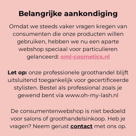
Belangrijke aankondiging
Omdat we steeds vaker vragen kregen van
consumenten die onze producten willen
Cookie mededeling
gebruiken, hebben we nu een aparte
We gebruiken cookies om ervoor te zorgen dat onze
webshop speciaal voor particulieren
website zo soepel mogelijk draait. Als je doorgaat met het
gelanceerd:
oml-cosmetics.nl
gebruiken van de website, gaan we er vanuit dat je
hiermee instemt.
Brow Jam Styling Soap – Clean
Brow Jam Styling Soap – MIX
Let op:
onze professionele groothandel blijft
Girl (4 stuks)
(4 stuks)
Beheer diensten
uitsluitend toegankelijk voor gecertificeerde
44,00
stylisten. Bestel als professional zoals je
Gewaardeerd
Accepteer
Zakelijk bestellen?
4.89
Lees verder
gewend bent via www.oh-my-lash.nl
uit 5
Registreer hier
Bekijk voorkeuren
De consumentenwebshop is niet bedoeld
Cookiebeleid
Privacy policy
voor salons of groothandelsinkoop. Heb je
vragen? Neem gerust
contact
met ons op.