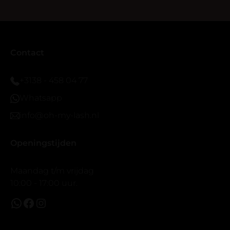
blijven zitten tot nu al 5 dg perfect. Ik heb er wel een
seal overgedaan want ik sport veel.
Ik hoop dat er ook een volle wimpers bestaat zonder
eyeliner effect met clear band.
Bij twijfel gewoon doen het is echt makkelijk met
Contact
vergroot spiegel (bijna 60 dus vandaar )En ze zijn
prachtig zacht en geen kunstof nep look op je ogen.
+3138 - 458 04 77
Maar wel mooi volume.
Whatsapp
info@oh-my-lash.nl
Openingstijden
Maandag t/m vrijdag
10:00 - 17:00 uur.