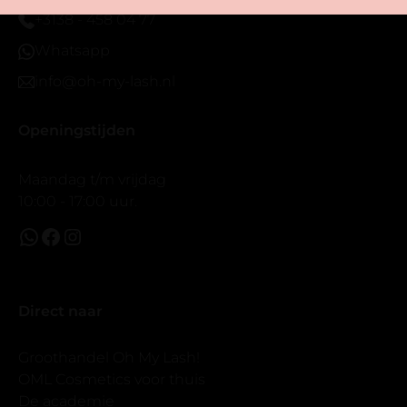
prachtig zacht en geen kunstof nep look op je ogen.
+3138 - 458 04 77
Maar wel mooi volume.
Whatsapp
info@oh-my-lash.nl
Openingstijden
Maandag t/m vrijdag
10:00 - 17:00 uur.
Direct naar
Groothandel Oh My Lash!
OML Cosmetics voor thuis
De academie