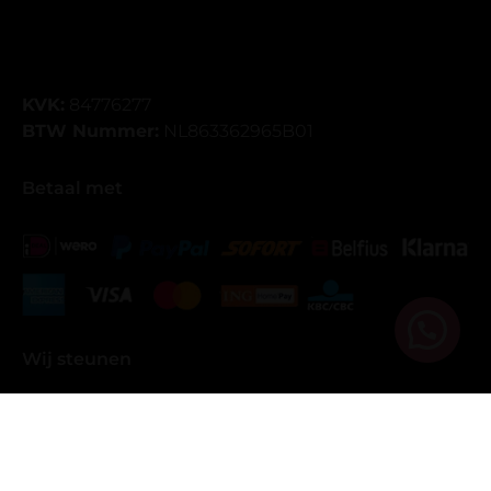
KVK:
84776277
BTW Nummer:
NL863362965B01
Betaal met
Wij steunen
Copyright Oh My Lash - Gerealiseerd door
Team F&J