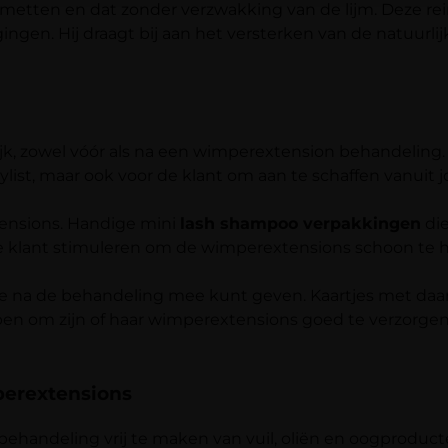
tsmetten en dat zonder verzwakking van de lijm. Deze re
gen. Hij draagt bij aan het versterken van de natuurli
k, zowel vóór als na een wimperextension behandeling. 
ylist, maar ook voor de klant om aan te schaffen vanuit j
ensions. Handige mini
lash shampoo verpakkingen
die
l de klant stimuleren om de wimperextensions schoon te
je na de behandeling mee kunt geven. Kaartjes met daar
helpen om zijn of haar wimperextensions goed te verzorg
perextensions
behandeling vrij te maken van vuil, oliën en oogproduct