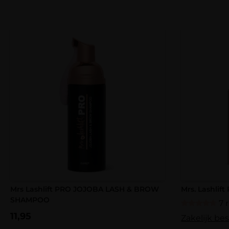
Mrs Lashlift PRO JOJOBA LASH & BROW
Mrs. Lashlif
SHAMPOO
7 
Gewaardeerd
11,95
Zakelijk bes
4.43
uit 5