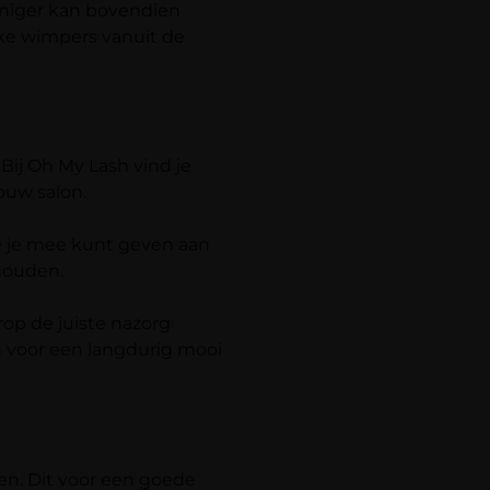
iniger kan bovendien
jke wimpers vanuit de
Bij Oh My Lash vind je
ouw salon.
 je mee kunt geven aan
 houden.
op de juiste nazorg
en voor een langdurig mooi
en. Dit voor een goede