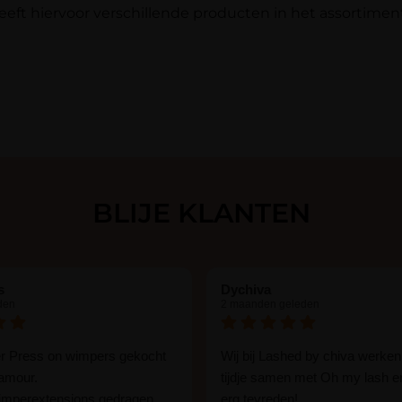
eft hiervoor verschillende producten in het assortimen
BLIJE KLANTEN
s
Dychiva
den
2 maanden geleden
er Press on wimpers gekocht
Wij bij Lashed by chiva werken
lamour.
tijdje samen met Oh my lash e
wimperextensions gedragen
erg tevreden!