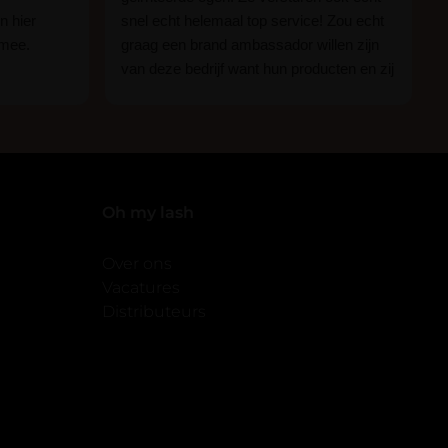
n hier
snel echt helemaal top service! Zou echt
 mee.
graag een brand ambassador willen zijn
van deze bedrijf want hun producten en zij
n.
zijn ge-wel-dig!
 of je nou
imper
Oh my lash
Over ons
Vacatures
Distributeurs