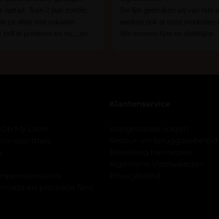
ie optrad. Toen 2 jaar zonder.
De lijm gebruiken wij van hun e
e ze altijd met vakantie.
werken ook al onze studenten
 zelf te proberen tot nu....en
We ervaren fijne en duidelijke
rassing ik kon het in 1 keer
communicatie als er vragen zij
n 15 min. En ik ben verkocht
Wij raden hun lijm iedereen aan
ben benieuwd hoe lang ze
een beginner of een ervaren w
n tot nu al 5 dg perfect. Ik heb
styliste bent.
seal overgedaan want ik sport
Klantenservice
 er ook een volle wimpers
der eyeliner effect met clear
 Oh My Lash!
Veelgestelde vragen
cs voor thuis
Retour- en teruggavebeleid
gewoon doen het is echt
e
Bestelling herroepen
et vergroot spiegel (bijna 60
Algemene Voorwaarden
 )En ze zijn prachtig zacht en
imperextensions
Privacybeleid
f nep look op je ogen. Maar
premade en promade fans
olume.