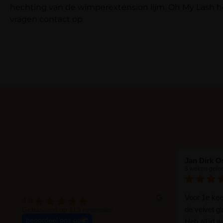
hechting van de wimperextension lijm. Oh My Lash he
vragen contact op
Jan Dirk O
3 weken gele
Voor 1e ke
4.9
de velvet g
Gebaseerd op 113 recensies
beoordeel ons op
Heb altijd 