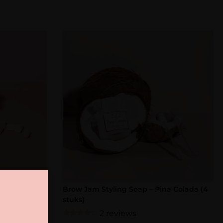
gar Babe (4
Brow Jam Styling Soap – Pina Colada (4
stuks)
2 reviews
Gewaardeerd