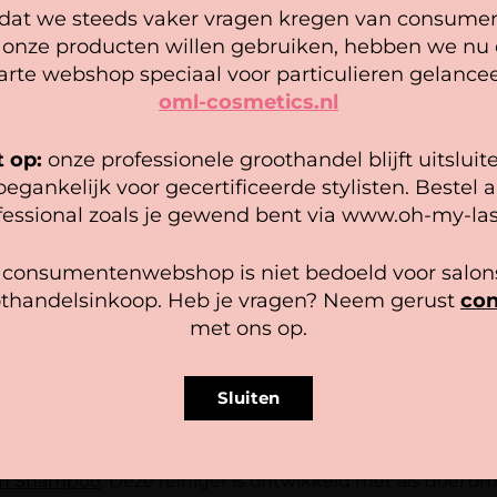
tellen? Registreer hier
Zakelijk bestellen? Regist
5.00
at we steeds vaker vragen kregen van consume
uit 5
Cookie mededeling
 onze producten willen gebruiken, hebben we nu
1
2
3
4
→
arte webshop speciaal voor particulieren gelancee
oml-cosmetics.nl
 gebruiken cookies om ervoor te zorgen dat onze website zo
epel mogelijk draait. Als je doorgaat met het gebruiken van de
bsite, gaan we er vanuit dat je hiermee instemt.
t op:
onze professionele groothandel blijft uitsluit
oegankelijk voor gecertificeerde stylisten. Bestel a
heer diensten
fessional zoals je gewend bent via www.oh-my-las
Accepteer
Bekijk voorkeuren
 consumentenwebshop is niet bedoeld voor salons
thandelsinkoop. Heb je vragen? Neem gerust
con
Cookiebeleid
Privacy policy
met ons op.
 het oog te houden. Op het moment dat je wimperextens
 vangt in je wimpers. Op zich ideaal, maar dan is het nó
Sluiten
s dagelijks te reinigen met een shampoo die speciaal i
ash Shampoo
. Deze reiniger is ontwikkeld met als doel o