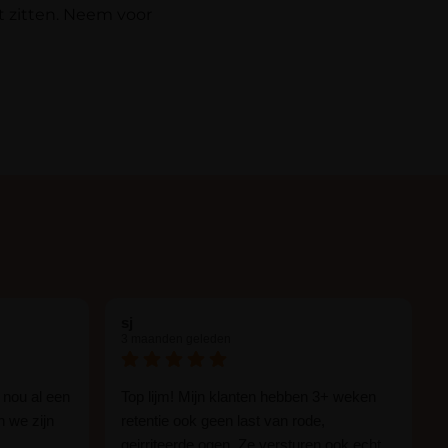
t zitten. Neem voor
sj
3 maanden geleden
 nou al een
Top lijm! Mijn klanten hebben 3+ weken
n we zijn
retentie ook geen last van rode,
geirriteerde ogen. Ze versturen ook echt