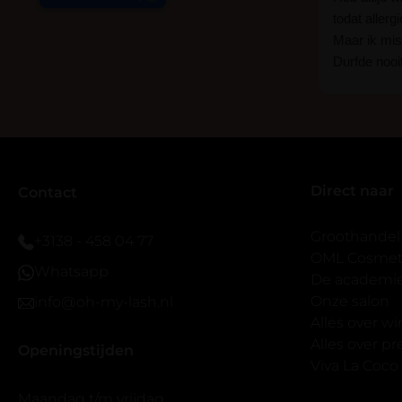
todat allerg
Maar ik mist
Durfde nooit
wat een ver
goed zelf i
haha... Ik 
blijven zitte
er wel een 
Direct naar
veel.
Contact
Ik hoop dat
bestaat zon
Groothandel
+3138 - 458 04 77
band.
OML Cosmeti
Whatsapp
Bij twijfel 
De academi
makkelijk m
Onze salon
info@oh-my-lash.nl
dus vandaar
Alles over w
geen kunsto
Alles over 
Openingstijden
wel mooi v
Viva La Coco
Maandag t/m vrijdag