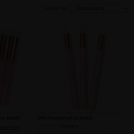
Sorteer op:
te, black)
OML foambrush (5 stuks)
1 review
reer hier
Gewaardeerd