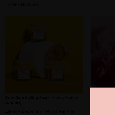
In winkelwagen
Brow Jam Styling Soap – Honey Honey
Brow Jam St
(4 stuks)
Crush (4 stu
2 
Zakelijk bestellen? Registreer hier
Gewaardeerd