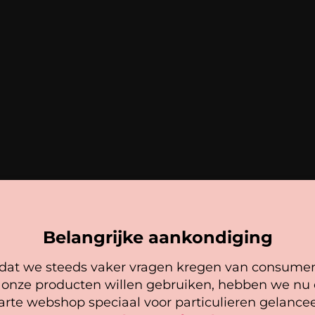
Belangrijke aankondiging
at we steeds vaker vragen kregen van consume
Cookie mededeling
 onze producten willen gebruiken, hebben we nu
arte webshop speciaal voor particulieren gelancee