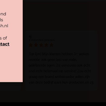
end
ls
h.nl
sj
 of
3 maanden geleden
tact
 nou al een
Top lijm! Mijn klanten hebben 3+ weken
n we zijn
retentie ook geen last van rode,
geirriteerde ogen. Ze versturen ook echt
n hier
snel echt helemaal top service! Zou echt
 mee.
graag een brand ambassador willen zijn
van deze bedrijf want hun producten en zij
n.
zijn ge-wel-dig!
 of je nou
imper