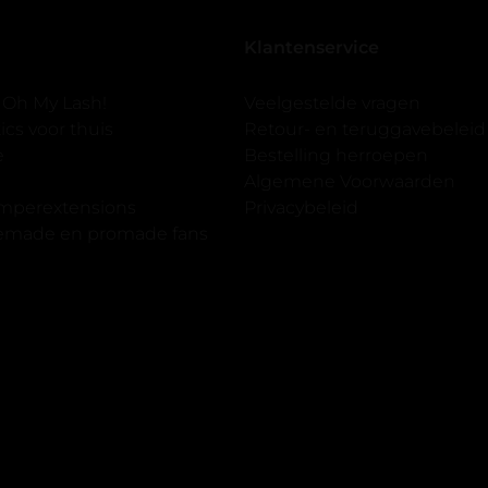
seal overgedaan want ik sport
Klantenservice
 er ook een volle wimpers
der eyeliner effect met clear
 Oh My Lash!
Veelgestelde vragen
cs voor thuis
Retour- en teruggavebeleid
gewoon doen het is echt
e
Bestelling herroepen
et vergroot spiegel (bijna 60
Algemene Voorwaarden
 )En ze zijn prachtig zacht en
imperextensions
Privacybeleid
f nep look op je ogen. Maar
premade en promade fans
olume.