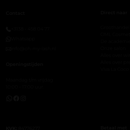
er wel een 
Direct naar
veel.
Contact
Ik hoop dat
bestaat zon
Groothandel
+3138 - 458 04 77
band.
OML Cosmeti
Whatsapp
Bij twijfel 
De academi
makkelijk m
Onze salon
info@oh-my-lash.nl
dus vandaar
Alles over w
geen kunsto
Alles over 
Openingstijden
wel mooi v
Viva La Coco
Maandag t/m vrijdag
10:00 - 17:00 uur.
Betaal met
KVK:
84776277