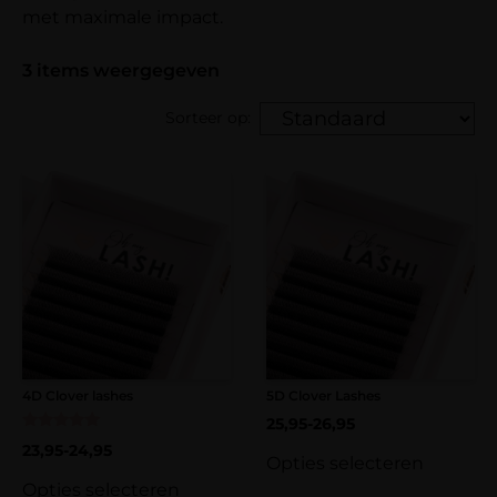
met maximale impact.
3
items weergegeven
Sorteer op:
4D Clover lashes
5D Clover Lashes
25,95
-
26,95
Gewaardeerd
23,95
-
24,95
5.00
Opties selecteren
uit 5
Opties selecteren