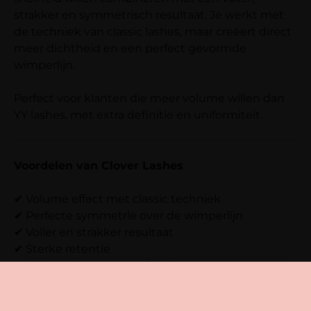
strakker en symmetrisch resultaat. Je werkt met
de techniek van classic lashes, maar creëert direct
meer dichtheid en een perfect gevormde
wimperlijn.
Perfect voor klanten die meer volume willen dan
YY lashes, met extra definitie en uniformiteit.
Voordelen van Clover Lashes
✔ Volume effect met classic techniek
✔ Perfecte symmetrie over de wimperlijn
✔ Voller en strakker resultaat
✔ Sterke retentie
✔ Lichtgewicht en comfortabel