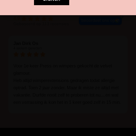
4.9
beoordeel ons op
Gebaseerd op 113 recensies
Jan Dirk Os
4 weken geleden
Voor 1e keer Press on wimpers gekocht de velvet
glamour.
Heb altijd wimperextensions gedragen todat allergie
optrad. Toen 2 jaar zonder. Maar ik miste ze altijd met
vakantie. Durfde nooit zelf te proberen tot nu....en wat
een verrassing ik kon het in 1 keer goed zelf in 15 min.
En ik ben verkocht haha... Ik ben benieuwd hoe lang ze
blijven zitten tot nu al 5 dg perfect. Ik heb er wel een
seal overgedaan want ik sport veel.
Ik hoop dat er ook een volle wimpers bestaat zonder