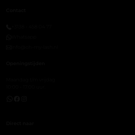
eyeliner effect met clear band.
Bij twijfel gewoon doen het is echt makkelijk met
Contact
vergroot spiegel (bijna 60 dus vandaar )En ze zijn
prachtig zacht en geen kunstof nep look op je ogen.
+3138 - 458 04 77
Maar wel mooi volume.
Whatsapp
info@oh-my-lash.nl
Openingstijden
Maandag t/m vrijdag
10:00 - 17:00 uur.
Direct naar