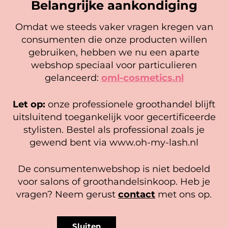
Belangrijke aankondiging
Voor wie zijn Clover Lashes geschikt?
Omdat we steeds vaker vragen kregen van
Clover lashes zijn ideaal voor lash artists die:
consumenten die onze producten willen
Cookie mededeling
gebruiken, hebben we nu een aparte
Meer dichtheid en symmetrie willen
We gebruiken cookies om ervoor te zorgen dat onze
webshop speciaal voor particulieren
creëren
website zo soepel mogelijk draait. Als je doorgaat met het
gelanceerd:
oml-cosmetics.nl
Sneller willen werken zonder volume
gebruiken van de website, gaan we er vanuit dat je
techniek
hiermee instemt.
Klanten een vollere, strakkere look
Let op:
onze professionele groothandel blijft
willen geven
Beheer diensten
uitsluitend toegankelijk voor gecertificeerde
stylisten. Bestel als professional zoals je
Accepteer
gewend bent via www.oh-my-lash.nl
Bekijk voorkeuren
De consumentenwebshop is niet bedoeld
Cookiebeleid
Privacy policy
voor salons of groothandelsinkoop. Heb je
vragen? Neem gerust
contact
met ons op.
BLIJE KLANTEN
Sluiten