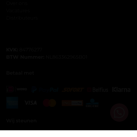
Over ons
Vacatures
Distributeurs
KVK:
84776277
BTW Nummer:
NL863362965B01
Betaal met
Wij steunen