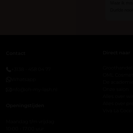
Maar ik mist
Durfde nooit
wat een ver
goed zelf i
haha... Ik 
blijven zitte
er wel een 
Direct naar
veel.
Contact
Ik hoop dat
bestaat zon
Groothandel
+3138 - 458 04 77
band.
OML Cosmeti
Whatsapp
Bij twijfel 
De academi
makkelijk m
Onze salon
info@oh-my-lash.nl
dus vandaar
Alles over w
geen kunsto
Alles over 
Openingstijden
wel mooi v
Viva La Coco
Maandag t/m vrijdag
10:00 - 17:00 uur.