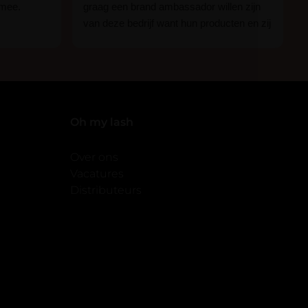
 mee.
graag een brand ambassador willen zijn
van deze bedrijf want hun producten en zij
n.
zijn ge-wel-dig!
 of je nou
imper
Oh my lash
Over ons
Vacatures
Distributeurs