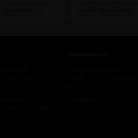
e ze altijd met vakantie.
werken ook al onze studenten
 zelf te proberen tot nu....en
We ervaren fijne en duidelijke
rassing ik kon het in 1 keer
communicatie als er vragen zij
n 15 min. En ik ben verkocht
Wij raden hun lijm iedereen aan
ben benieuwd hoe lang ze
een beginner of een ervaren w
n tot nu al 5 dg perfect. Ik heb
styliste bent.
seal overgedaan want ik sport
Klantenservice
 er ook een volle wimpers
der eyeliner effect met clear
 Oh My Lash!
Veelgestelde vragen
cs voor thuis
Retour- en teruggavebeleid
gewoon doen het is echt
e
Bestelling herroepen
et vergroot spiegel (bijna 60
Algemene Voorwaarden
 )En ze zijn prachtig zacht en
imperextensions
Privacybeleid
f nep look op je ogen. Maar
premade en promade fans
olume.