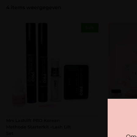
4
items weergegeven
Sale
Mrs Lashlift PRO Korean
Starterkit C
Methode Starterkit –Lash Lift
229,35
194
Set
Omd