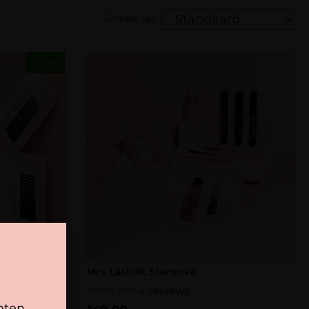
Sorteer op:
Sale
Mrs. Lashlift Starterkit
4 reviews
Gewaardeerd
nten