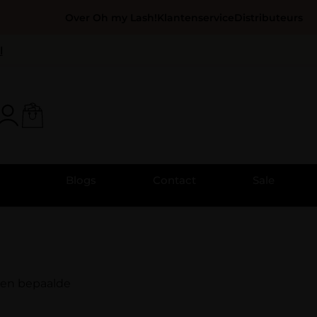
Over Oh my Lash!
Klantenservice
Distributeurs
l
Blogs
Contact
Sale
 een bepaalde