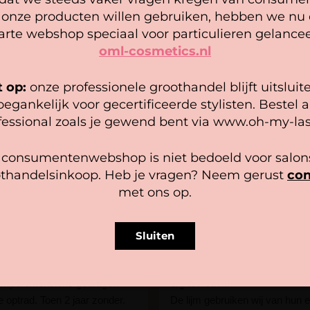
Cookie mededeling
agen
Opties selecteren
 onze producten willen gebruiken, hebben we nu
arte webshop speciaal voor particulieren gelancee
oml-cosmetics.nl
 gebruiken cookies om ervoor te zorgen dat onze website zo
epel mogelijk draait. Als je doorgaat met het gebruiken van de
bsite, gaan we er vanuit dat je hiermee instemt.
t op:
onze professionele groothandel blijft uitsluit
oegankelijk voor gecertificeerde stylisten. Bestel a
heer diensten
fessional zoals je gewend bent via www.oh-my-las
BLIJE KLANTEN
Accepteer
Bekijk voorkeuren
 consumentenwebshop is niet bedoeld voor salons
thandelsinkoop. Heb je vragen? Neem gerust
con
Cookiebeleid
Privacy policy
met ons op.
s
Dychiva
den
2 maanden geleden
Sluiten
er Press on wimpers gekocht
Wij bij Lashed by chiva werken
lamour.
tijdje samen met Oh my lash e
wimperextensions gedragen
erg tevreden!
ie optrad. Toen 2 jaar zonder.
De lijm gebruiken wij van hun e