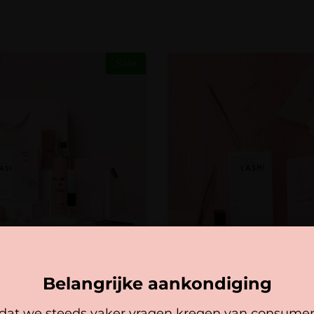
Sale
lassic One by One
Starterkit Russian Volume
Belangrijke aankondiging
,95
132,85
112,40
at we steeds vaker vragen kregen van consume