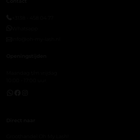
Bij twijfel gewoon doen het is echt makkelijk met
Contact
vergroot spiegel (bijna 60 dus vandaar )En ze zijn
prachtig zacht en geen kunstof nep look op je ogen.
+3138 - 458 04 77
Maar wel mooi volume.
Whatsapp
info@oh-my-lash.nl
Openingstijden
Maandag t/m vrijdag
10:00 - 17:00 uur.
Direct naar
Groothandel Oh My Lash!