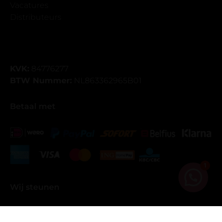
Vacatures
Distributeurs
KVK:
84776277
BTW Nummer:
NL863362965B01
Betaal met
1
Wij steunen