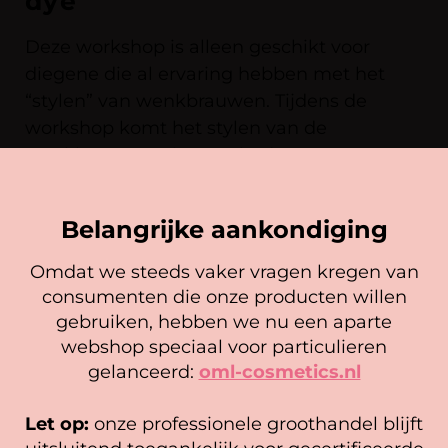
dye
Deze workshop is alleen geschikt voor
diegene die al ervaring hebben met het
“stylen” van wenkbrauwen. Tijdens de
workshop komt het stylen van de
wenkbrauwen niet aan bod.
BEKIJK DE TRAINING
Belangrijke aankondiging
Omdat we steeds vaker vragen kregen van
consumenten die onze producten willen
Cookie mededeling
gebruiken, hebben we nu een aparte
We gebruiken cookies om ervoor te zorgen dat onze
webshop speciaal voor particulieren
website zo soepel mogelijk draait. Als je doorgaat met het
gelanceerd:
oml-cosmetics.nl
gebruiken van de website, gaan we er vanuit dat je
BLIJE KLANTEN
hiermee instemt.
Let op:
onze professionele groothandel blijft
Beheer diensten