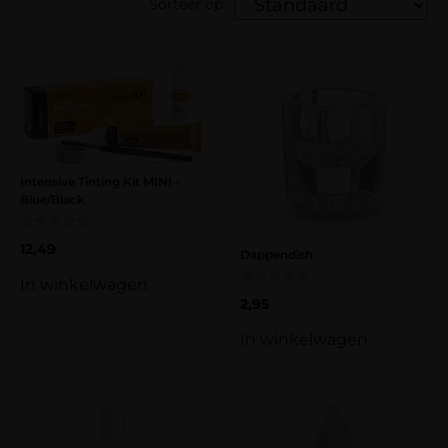
Sorteer op:
Intensive Tinting Kit MINI –
Blue/Black
Gewaardeerd
12,49
5.00
Dappendish
uit 5
In winkelwagen
Gewaardeerd
2,95
5.00
uit 5
In winkelwagen