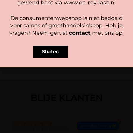
gewend bent via www.oh-my-lash.nl
Intensive verf dient 1:1 aangemaakt te worden met
Bekijk voorkeuren
de Intensive Developer. Deze is verkrijgbaar in 3%
De consumentenwebshop is niet bedoeld
Cookiebeleid
Privacy policy
en 6%. Voor het kleuren van de wimpers kan
voor salons of groothandelsinkoop. Heb je
uitsluitend met de 3% developer gemengd
vragen? Neem gerust
contact
met ons op.
worden.
Sluiten
BLIJE KLANTEN
4.9
beoordeel ons op
Gebaseerd op 113 recensies