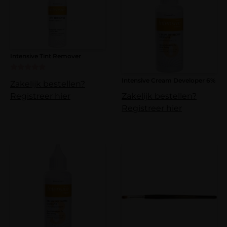
Intensive Tint Remover
Gewaardeerd
Intensive Cream Developer 6%
Zakelijk bestellen?
5.00
uit 5
Zakelijk bestellen?
Registreer hier
Registreer hier