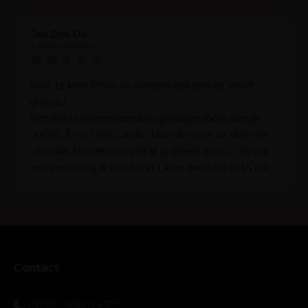
Jan Dirk Os
4 weken geleden
Voor 1e keer Press on wimpers gekocht de velvet
glamour.
Heb altijd wimperextensions gedragen todat allergie
optrad. Toen 2 jaar zonder. Maar ik miste ze altijd met
vakantie. Durfde nooit zelf te proberen tot nu....en wat
een verrassing ik kon het in 1 keer goed zelf in 15 min.
En ik ben verkocht haha... Ik ben benieuwd hoe lang ze
blijven zitten tot nu al 5 dg perfect. Ik heb er wel een
seal overgedaan want ik sport veel.
Ik hoop dat er ook een volle wimpers bestaat zonder
eyeliner effect met clear band.
Bij twijfel gewoon doen het is echt makkelijk met
Contact
vergroot spiegel (bijna 60 dus vandaar )En ze zijn
prachtig zacht en geen kunstof nep look op je ogen.
+3138 - 458 04 77