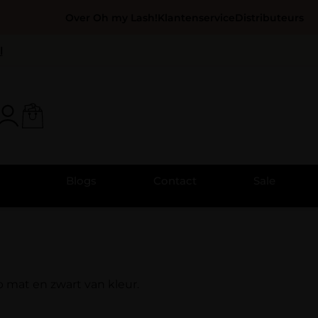
Over Oh my Lash!
Klantenservice
Distributeurs
l
Blogs
Contact
Sale
ep mat en zwart van kleur.