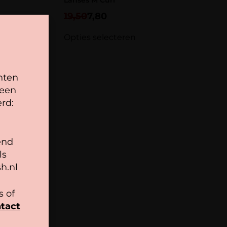
Lahses M Curl
19,50
7,80
Opties selecteren
nten
 een
rd:
end
ls
h.nl
 of
tact