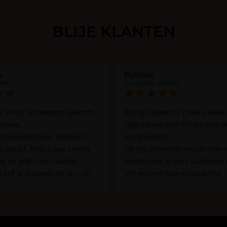
BLIJE KLANTEN
s
Dychiva
den
2 maanden geleden
er Press on wimpers gekocht
Wij bij Lashed by chiva werken
lamour.
tijdje samen met Oh my lash e
wimperextensions gedragen
erg tevreden!
ie optrad. Toen 2 jaar zonder.
De lijm gebruiken wij van hun e
e ze altijd met vakantie.
werken ook al onze studenten
 zelf te proberen tot nu....en
We ervaren fijne en duidelijke
rassing ik kon het in 1 keer
communicatie als er vragen zij
n 15 min. En ik ben verkocht
Wij raden hun lijm iedereen aan
ben benieuwd hoe lang ze
een beginner of een ervaren w
n tot nu al 5 dg perfect. Ik heb
styliste bent.