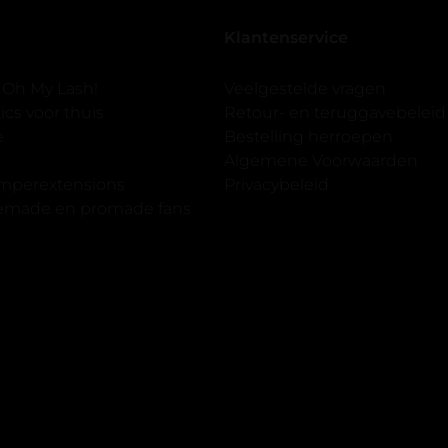
seal overgedaan want ik sport
Klantenservice
 er ook een volle wimpers
der eyeliner effect met clear
 Oh My Lash!
Veelgestelde vragen
cs voor thuis
Retour- en teruggavebeleid
gewoon doen het is echt
e
Bestelling herroepen
et vergroot spiegel (bijna 60
Algemene Voorwaarden
 )En ze zijn prachtig zacht en
imperextensions
Privacybeleid
f nep look op je ogen. Maar
premade en promade fans
olume.