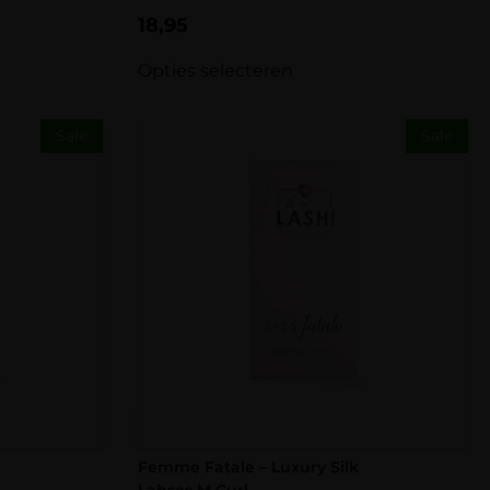
Gewaardeerd
18,95
5.00
uit 5
Opties selecteren
Sale
Sale
Femme Fatale – Luxury Silk