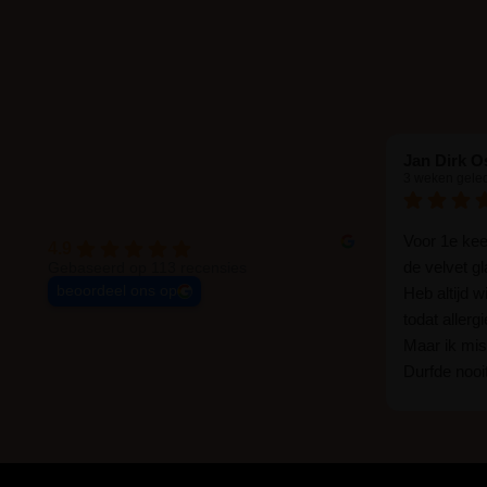
Jan Dirk O
3 weken gele
Voor 1e ke
4.9
de velvet g
Gebaseerd op 113 recensies
beoordeel ons op
Heb altijd 
todat allerg
Maar ik mist
Durfde nooit
wat een ver
goed zelf i
haha... Ik 
blijven zitte