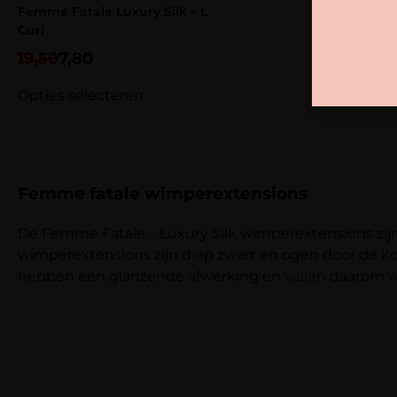
Femme Fatale Luxury Silk – L
Curl
19,50
7,80
Opties selecteren
Femme fatale wimperextensions
De Femme Fatale – Luxury Silk wimperextensions zi
wimperextensions zijn diep zwart en ogen door de ko
hebben een glanzende afwerking en vallen daarom w