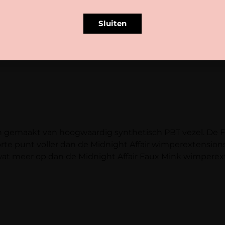
Sluiten
jn gemaakt van hoogwaardig synthetisch PBT vezel. De
rte punt voller dan de Midnight Affair wimperextensio
at meer op dan de Midnight Affair Faux Mink wimperex