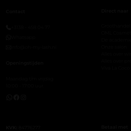
er wel een 
Direct naar
veel.
Contact
Ik hoop dat
bestaat zon
Groothandel
+3138 - 458 04 77
band.
OML Cosmeti
Whatsapp
Bij twijfel 
De academi
makkelijk m
Onze salon
info@oh-my-lash.nl
dus vandaar
Alles over w
geen kunsto
Alles over 
Openingstijden
wel mooi v
Viva La Coco
Maandag t/m vrijdag
10:00 - 17:00 uur.
Betaal met
KVK:
84776277