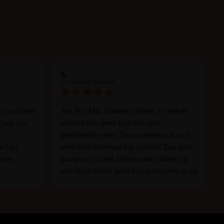
sj
3 maanden geleden
 nou al een
Top lijm! Mijn klanten hebben 3+ weken
n we zijn
retentie ook geen last van rode,
geirriteerde ogen. Ze versturen ook echt
n hier
snel echt helemaal top service! Zou echt
 mee.
graag een brand ambassador willen zijn
van deze bedrijf want hun producten en zij
n.
zijn ge-wel-dig!
 of je nou
imper