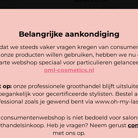
Lashes DD Curl
reviews
1 review
Gewaardeerd
18,95
7,58
5.00
uit 5
cteren
Opties selecteren
Belangrijke aankondiging
at we steeds vaker vragen kregen van consume
Cookie mededeling
 onze producten willen gebruiken, hebben we nu
arte webshop speciaal voor particulieren gelancee
oml-cosmetics.nl
 gebruiken cookies om ervoor te zorgen dat onze website zo
epel mogelijk draait. Als je doorgaat met het gebruiken van de
bsite, gaan we er vanuit dat je hiermee instemt.
t op:
onze professionele groothandel blijft uitsluit
oegankelijk voor gecertificeerde stylisten. Bestel a
heer diensten
fessional zoals je gewend bent via www.oh-my-las
Accepteer
Bekijk voorkeuren
 consumentenwebshop is niet bedoeld voor salons
thandelsinkoop. Heb je vragen? Neem gerust
con
Cookiebeleid
Privacy policy
met ons op.