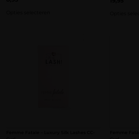
19,95
5.00
uit 5
Opties selecteren
Opties sele
Femme Fatale – Luxury Silk Lashes CC-
Femme Fatale