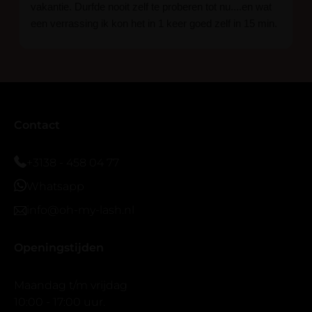
vakantie. Durfde nooit zelf te proberen tot nu....en wat
een verrassing ik kon het in 1 keer goed zelf in 15 min.
En ik ben verkocht haha... Ik ben benieuwd hoe lang ze
blijven zitten tot nu al 5 dg perfect. Ik heb er wel een
seal overgedaan want ik sport veel.
Ik hoop dat er ook een volle wimpers bestaat zonder
eyeliner effect met clear band.
Bij twijfel gewoon doen het is echt makkelijk met
Contact
vergroot spiegel (bijna 60 dus vandaar )En ze zijn
prachtig zacht en geen kunstof nep look op je ogen.
+3138 - 458 04 77
Maar wel mooi volume.
Whatsapp
info@oh-my-lash.nl
Openingstijden
Maandag t/m vrijdag
10:00 - 17:00 uur.