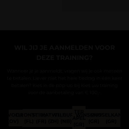
WIL JIJ JE AANMELDEN VOOR
DEZE TRAINING?
Wanneer je je aanmeldt, vragen wij je ook meteen
te betalen. Liever niet het hele bedrag in één keer
betalen? Kies in de pop-up bij Kies uw training
voor de aanbetaling van € 100,-.
TER
ZWOLLE
DRONTEN
STIENS
KATWIJK
TILBURG
WINSCHOTEN
MUSSELKANAA
APEL
(OV)
(FL)
(FR)
(ZH)
(NB)
(GR)
(GR)
(GR)