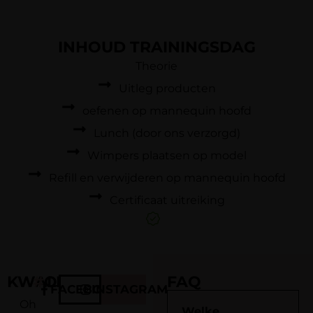
INHOUD TRAININGSDAG
Theorie
Uitleg producten
oefenen op mannequin hoofd
Lunch (door ons verzorgd)
Wimpers plaatsen op model
Refill en verwijderen op mannequin hoofd
Certificaat uitreiking
KWALITEIT
#
OHMYLASH
FAQ
FACEBOOK
INSTAGRAM
Oh
Welke