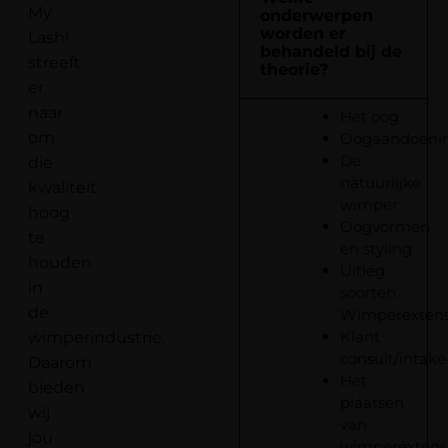
My
onderwerpen
worden er
Lash!
behandeld bij de
streeft
theorie?
er
naar
Het oog
om
Oogaandoeni
De
die
natuurlijke
kwaliteit
wimper
hoog
Oogvormen
te
en styling
houden
Uitleg
in
soorten
de
Wimperextens
Klant
wimperindustrie.
consult/intake
Daarom
Het
bieden
plaatsen
wij
van
jou
wimperextens