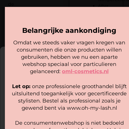
de
After
mogelijkheid
Care
om
Allergische
reacties
binnen
Belangrijke aankondiging
Lijm
6
Tips en
maanden
Omdat we steeds vaker vragen kregen van
tricks
een
consumenten die onze producten willen
Cookie mededeling
gratis
gebruiken, hebben we nu een aparte
perfectie
webshop speciaal voor particulieren
Wat is de inhoud
We gebruiken cookies om ervoor te zorgen dat onze website
training
van het
zo soepel mogelijk draait. Als je doorgaat met het gebruiken
gelanceerd:
oml-cosmetics.nl
starterkit?
te
van de website, gaan we er vanuit dat je hiermee instemt.
volgen.
Let op:
onze professionele groothandel blijft
Beheer diensten
Wat houdt het
uitsluitend toegankelijk voor gecertificeerde
forum in?
Tijdens
Accepteer
stylisten. Bestel als professional zoals je
deze
gewend bent via www.oh-my-lash.nl
training
Bekijk voorkeuren
Wat gebeurd er
zetten
bij onvoldoende
De consumentenwebshop is niet bedoeld
Cookiebeleid
Privacy policy
resultaat?
we