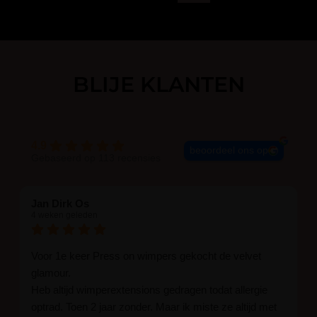
BLIJE KLANTEN
4.9
beoordeel ons op
Gebaseerd op 113 recensies
Jan Dirk Os
4 weken geleden
Voor 1e keer Press on wimpers gekocht de velvet
glamour.
Heb altijd wimperextensions gedragen todat allergie
optrad. Toen 2 jaar zonder. Maar ik miste ze altijd met