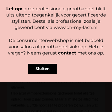
hiermee instemt.
Let op:
onze professionele groothandel blijft
Beheer diensten
uitsluitend toegankelijk voor gecertificeerde
BLIJE KLANTEN
stylisten. Bestel als professional zoals je
Accepteer
gewend bent via www.oh-my-lash.nl
Bekijk voorkeuren
De consumentenwebshop is niet bedoeld
4.9
Cookiebeleid
Privacy policy
beoordeel ons op
voor salons of groothandelsinkoop. Heb je
Gebaseerd op 113 recensies
vragen? Neem gerust
contact
met ons op.
Jan Dirk Os
3 weken geleden
Sluiten
Voor 1e keer Press on wimpers gekocht de velvet
glamour.
Heb altijd wimperextensions gedragen todat allergie
optrad. Toen 2 jaar zonder. Maar ik miste ze altijd met
vakantie. Durfde nooit zelf te proberen tot nu....en wat
een verrassing ik kon het in 1 keer goed zelf in 15 min.