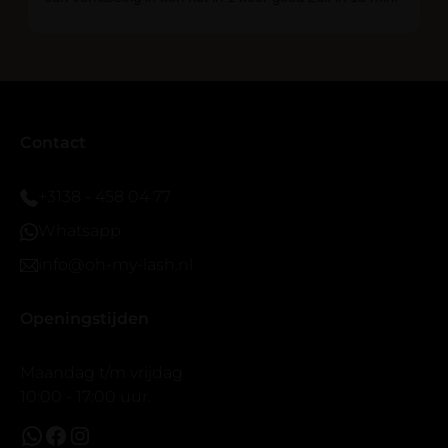
En ik ben verkocht haha... Ik ben benieuwd hoe lang ze
blijven zitten tot nu al 5 dg perfect. Ik heb er wel een
seal overgedaan want ik sport veel.
Ik hoop dat er ook een volle wimpers bestaat zonder
eyeliner effect met clear band.
Bij twijfel gewoon doen het is echt makkelijk met
Contact
vergroot spiegel (bijna 60 dus vandaar )En ze zijn
prachtig zacht en geen kunstof nep look op je ogen.
+3138 - 458 04 77
Maar wel mooi volume.
Whatsapp
info@oh-my-lash.nl
Openingstijden
Maandag t/m vrijdag
10:00 - 17:00 uur.