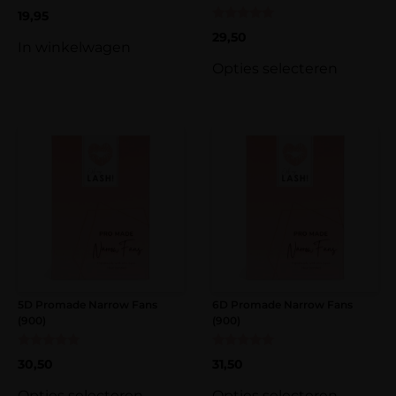
19,95
Gewaardeerd
29,50
5.00
In winkelwagen
uit 5
Opties selecteren
5D Promade Narrow Fans
6D Promade Narrow Fans
(900)
(900)
Gewaardeerd
Gewaardeerd
30,50
31,50
5.00
5.00
uit 5
uit 5
Opties selecteren
Opties selecteren