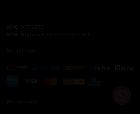
KVK:
84776277
BTW Nummer:
NL863362965B01
Betaal met
Wij steunen