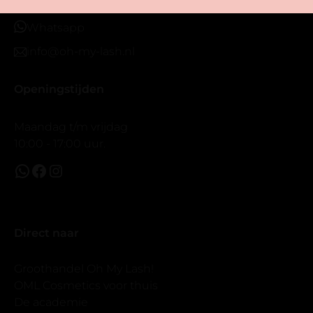
+3138 - 458 04 77
Maar wel mooi volume.
Whatsapp
info@oh-my-lash.nl
Openingstijden
Maandag t/m vrijdag
10:00 - 17:00 uur.
Direct naar
Groothandel Oh My Lash!
OML Cosmetics voor thuis
De academie