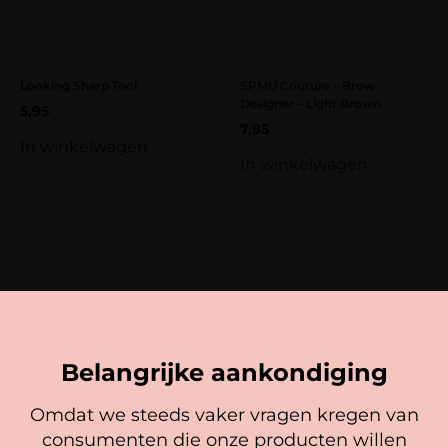
Looking Sharp Tool
SPMU Couture – Brow
Designer – Light Brown
5,95
7,95
In winkelwagen
In winkelwagen
Belangrijke aankondiging
Omdat we steeds vaker vragen kregen van
SPMU Couture – Brow
SPMU Couture – Brow
consumenten die onze producten willen
Cookie mededeling