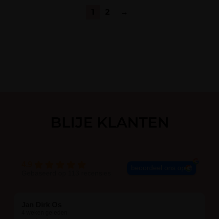
1
2
→
BLIJE KLANTEN
4.9
beoordeel ons op
Gebaseerd op 113 recensies
Jan Dirk Os
4 weken geleden