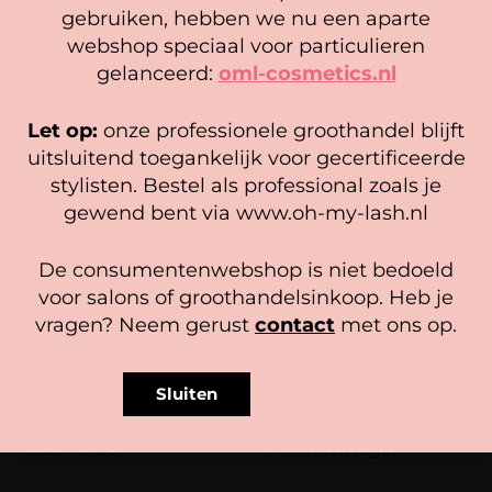
Designer – Medium Ash Brown
Designer Set
gebruiken, hebben we nu een aparte
7,95
21,95
We gebruiken cookies om ervoor te zorgen dat onze
webshop speciaal voor particulieren
website zo soepel mogelijk draait. Als je doorgaat met het
In winkelwagen
In winkelwagen
gelanceerd:
oml-cosmetics.nl
gebruiken van de website, gaan we er vanuit dat je
hiermee instemt.
Let op:
onze professionele groothandel blijft
Beheer diensten
uitsluitend toegankelijk voor gecertificeerde
stylisten. Bestel als professional zoals je
Accepteer
gewend bent via www.oh-my-lash.nl
Bekijk voorkeuren
De consumentenwebshop is niet bedoeld
Cookiebeleid
Privacy policy
voor salons of groothandelsinkoop. Heb je
vragen? Neem gerust
contact
met ons op.
SPMU Couture –
SPMU Couture –
Naaldmodules – Type 1 Nano
Naaldmodules – Type 3 Micro
Sluiten
9,95
9,95
Lees verder
In winkelwagen