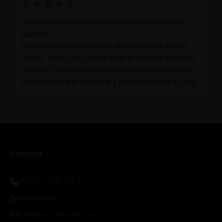
Voor 1e keer Press on wimpers gekocht de velvet
glamour.
Heb altijd wimperextensions gedragen todat allergie
optrad. Toen 2 jaar zonder. Maar ik miste ze altijd met
vakantie. Durfde nooit zelf te proberen tot nu....en wat
een verrassing ik kon het in 1 keer goed zelf in 15 min.
En ik ben verkocht haha... Ik ben benieuwd hoe lang ze
blijven zitten tot nu al 5 dg perfect. Ik heb er wel een
seal overgedaan want ik sport veel.
Ik hoop dat er ook een volle wimpers bestaat zonder
eyeliner effect met clear band.
Bij twijfel gewoon doen het is echt makkelijk met
Contact
vergroot spiegel (bijna 60 dus vandaar )En ze zijn
prachtig zacht en geen kunstof nep look op je ogen.
+3138 - 458 04 77
Maar wel mooi volume.
Whatsapp
info@oh-my-lash.nl