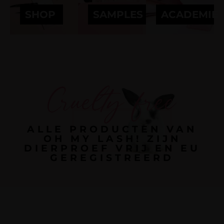
SHOP
SAMPLES
ACADEMIE
Cruelty free
ALLE PRODUCTEN VAN
OH MY LASH! ZIJN
DIERPROEF VRIJ EN EU
GEREGISTREERD