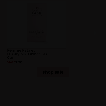
Femme Fatale /
D
Luxury Silk Lashes DD
C
Curl
C
18,95
7,58
1
shop sale