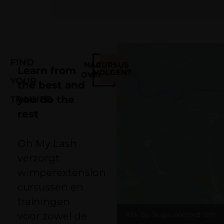
FIND
NAAR HET
CURSUS
Learn from
VOLGEN?
OVERZICHT
YOUR
the best and
you do the
TRAINER
rest
Oh My Lash
verzorgt
wimperextension
cursussen en
trainingen
voor zowel de
Klik op 'Ik ga akkoord' om