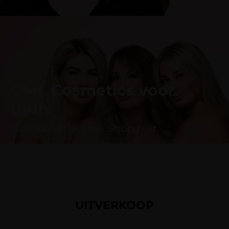
OML Cosmetics voor
thuis
Voor beautylovers. Shop hier.
UITVERKOOP