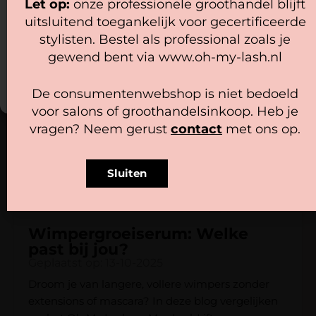
Let op:
onze professionele groothandel blijft
Maar wel mooi volume.
Beheer diensten
uitsluitend toegankelijk voor gecertificeerde
KENNIS, TIPS EN INSIDE
Accepteer
stylisten. Bestel als professional zoals je
INFO VOOR
gewend bent via www.oh-my-lash.nl
Bekijk voorkeuren
PROFESSIONALS
De consumentenwebshop is niet bedoeld
Cookiebeleid
Privacy policy
voor salons of groothandelsinkoop. Heb je
vragen? Neem gerust
contact
met ons op.
Sluiten
Wimpergroeiserum: Welke
past bij jou?
Geplaatst op: 13-10-2025
Droom je van langere, vollere wimpers zonder
extensions of mascara? In deze blog vergelijken