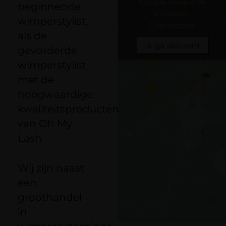
Google maps in te
beginnende
schakelen
wimperstylist,
Cookiebeleid
als de
Ik ga akkoord
gevorderde
wimperstylist
met de
hoogwaardige
kwaliteitsproducten
van Oh My
Lash.
Wij zijn naast
een
groothandel
in