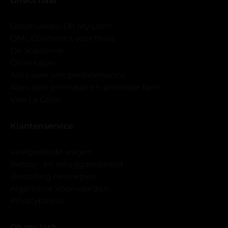
Direct naar
Groothandel Oh My Lash!
OML Cosmetics voor thuis
De academie
Onze salon
Alles over wimperextensions
Alles over premade en promade fans
Viva La Coco
Klantenservice
Veelgestelde vragen
Retour- en teruggavebeleid
Bestelling herroepen
Algemene Voorwaarden
Privacybeleid
Oh my lash