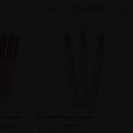
Sorteer op:
te, black)
OML foambrush (5 stuks)
1 review
reer hier
Gewaardeerd