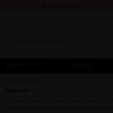
+3138 - 458 04 77
Groothandel Oh My
Shop OML
Lash!
Cosmetics
Home
/
After care
After care
Alles voor de after care, oftewel nazorg. Zoek je fij
Lash! nazorgkaartjes. Geef jouw klant de juiste nazorg