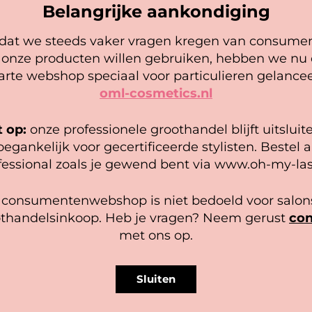
Belangrijke aankondiging
at we steeds vaker vragen kregen van consume
Cookie mededeling
 onze producten willen gebruiken, hebben we nu
arte webshop speciaal voor particulieren gelancee
oml-cosmetics.nl
 gebruiken cookies om ervoor te zorgen dat onze website zo
epel mogelijk draait. Als je doorgaat met het gebruiken van de
bsite, gaan we er vanuit dat je hiermee instemt.
t op:
onze professionele groothandel blijft uitsluit
oegankelijk voor gecertificeerde stylisten. Bestel a
heer diensten
fessional zoals je gewend bent via www.oh-my-las
Accepteer
Bekijk voorkeuren
 consumentenwebshop is niet bedoeld voor salons
thandelsinkoop. Heb je vragen? Neem gerust
con
Cookiebeleid
Privacy policy
met ons op.
ling Soap – Pina Colada (4
Brow Jam Styling Soap – MIX
9 reviews
Sluiten
Gewaardeerd
reviews
Zakelijk bestellen? Regist
4.89
uit 5
tellen? Registreer hier