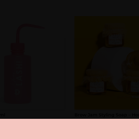
0ml
Brow Jam Styling Soap – H
(4 stuks)
tellen? Registreer hier
Zakelijk bestellen? Regist