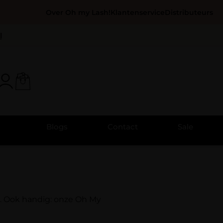
Over Oh my Lash!
Klantenservice
Distributeurs
l
Blogs
Contact
Sale
er. Ook handig: onze Oh My