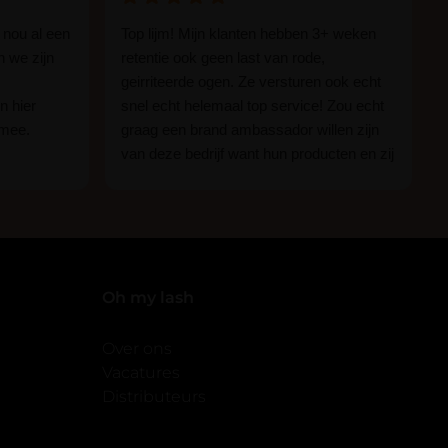
 nou al een
Top lijm! Mijn klanten hebben 3+ weken
n we zijn
retentie ook geen last van rode,
geirriteerde ogen. Ze versturen ook echt
n hier
snel echt helemaal top service! Zou echt
 mee.
graag een brand ambassador willen zijn
van deze bedrijf want hun producten en zij
n.
zijn ge-wel-dig!
 of je nou
imper
Oh my lash
Over ons
Vacatures
Distributeurs