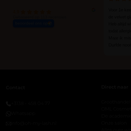
Voor 1e ke
4.9
de velvet g
Gebaseerd op 113 recensies
beoordeel ons op
Heb altijd 
todat allerg
Maar ik mist
Durfde nooit
wat een ver
goed zelf i
haha... Ik 
blijven zitte
er wel een 
Direct naar
veel.
Contact
Ik hoop dat
bestaat zon
Groothandel
+3138 - 458 04 77
band.
OML Cosmeti
Whatsapp
Bij twijfel 
De academi
makkelijk m
Onze salon
info@oh-my-lash.nl
dus vandaar
Alles over w