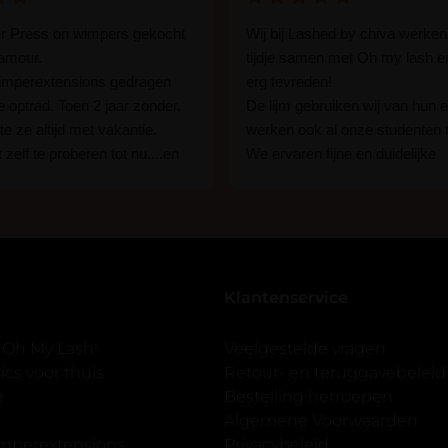
er Press on wimpers gekocht
Wij bij Lashed by chiva werken
lamour.
tijdje samen met Oh my lash e
wimperextensions gedragen
erg tevreden!
ie optrad. Toen 2 jaar zonder.
De lijm gebruiken wij van hun e
e ze altijd met vakantie.
werken ook al onze studenten
 zelf te proberen tot nu....en
We ervaren fijne en duidelijke
rassing ik kon het in 1 keer
communicatie als er vragen zij
n 15 min. En ik ben verkocht
Wij raden hun lijm iedereen aan
ben benieuwd hoe lang ze
een beginner of een ervaren w
n tot nu al 5 dg perfect. Ik heb
styliste bent.
seal overgedaan want ik sport
Klantenservice
 er ook een volle wimpers
der eyeliner effect met clear
 Oh My Lash!
Veelgestelde vragen
cs voor thuis
Retour- en teruggavebeleid
gewoon doen het is echt
e
Bestelling herroepen
et vergroot spiegel (bijna 60
Algemene Voorwaarden
 )En ze zijn prachtig zacht en
imperextensions
Privacybeleid