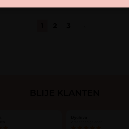
1
2
3
→
BLIJE KLANTEN
s
Dychiva
den
2 maanden geleden