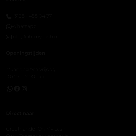
vergroot spiegel (bijna 60 dus vandaar )En ze zijn
prachtig zacht en geen kunstof nep look op je ogen.
+3138 - 458 04 77
Maar wel mooi volume.
Whatsapp
info@oh-my-lash.nl
Openingstijden
Maandag t/m vrijdag
10:00 - 17:00 uur.
Direct naar
Groothandel Oh My Lash!