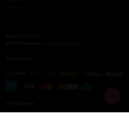
Distributeurs
KVK:
84776277
BTW Nummer:
NL863362965B01
Betaal met
Wij steunen