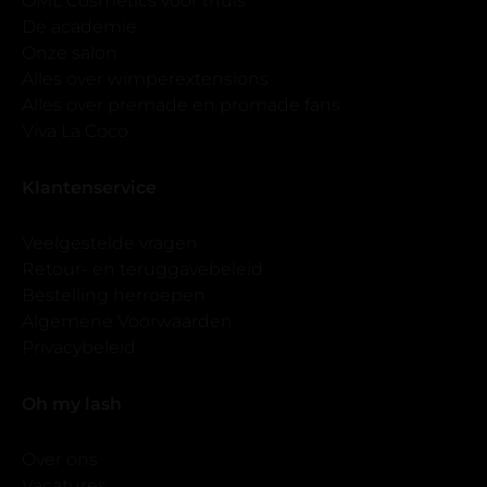
OML Cosmetics voor thuis
De academie
Onze salon
Alles over wimperextensions
Alles over premade en promade fans
Viva La Coco
Klantenservice
Veelgestelde vragen
Retour- en teruggavebeleid
Bestelling herroepen
Algemene Voorwaarden
Privacybeleid
Oh my lash
Over ons
Vacatures