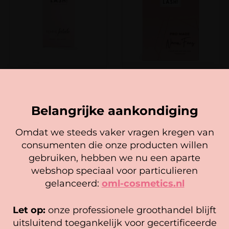
Femme Fatale – Luxury Silk
Promade Narrow Fans Bruin
Lashes Mix Brown
Mix-trays (900)
19,50
29,50
Belangrijke aankondiging
Opties selecteren
Opties selecteren
Omdat we steeds vaker vragen kregen van
consumenten die onze producten willen
Cookie mededeling
gebruiken, hebben we nu een aparte
We gebruiken cookies om ervoor te zorgen dat onze
webshop speciaal voor particulieren
website zo soepel mogelijk draait. Als je doorgaat met het
gelanceerd:
oml-cosmetics.nl
gebruiken van de website, gaan we er vanuit dat je
BLIJE KLANTEN
hiermee instemt.
Let op:
onze professionele groothandel blijft
Beheer diensten
uitsluitend toegankelijk voor gecertificeerde