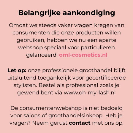
Sale
Belangrijke aankondiging
Omdat we steeds vaker vragen kregen van
consumenten die onze producten willen
Cookie mededeling
gebruiken, hebben we nu een aparte
We gebruiken cookies om ervoor te zorgen dat onze
webshop speciaal voor particulieren
website zo soepel mogelijk draait. Als je doorgaat met het
gelanceerd:
oml-cosmetics.nl
gebruiken van de website, gaan we er vanuit dat je
Lashbox incl. 5 Lash Holders
Lash Pillow Display (4 kleuren)
hiermee instemt.
White
Let op:
onze professionele groothandel blijft
49,95
79,95
62,50
Beheer diensten
uitsluitend toegankelijk voor gecertificeerde
Opties selecteren
stylisten. Bestel als professional zoals je
In winkelwagen
Accepteer
gewend bent via www.oh-my-lash.nl
Bekijk voorkeuren
1
2
3
4
…
6
7
8
→
De consumentenwebshop is niet bedoeld
Cookiebeleid
Privacy policy
voor salons of groothandelsinkoop. Heb je
vragen? Neem gerust
contact
met ons op.