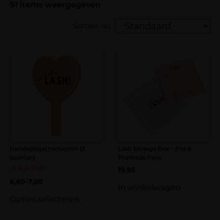
91
items weergegeven
Sorteer op:
Handspiegel hartvorm! (2
Lash Storage Box – Pre &
soorten)
Promade Fans
19,95
Gewaardeerd
6,60
-
7,50
5.00
In winkelwagen
uit 5
Opties selecteren