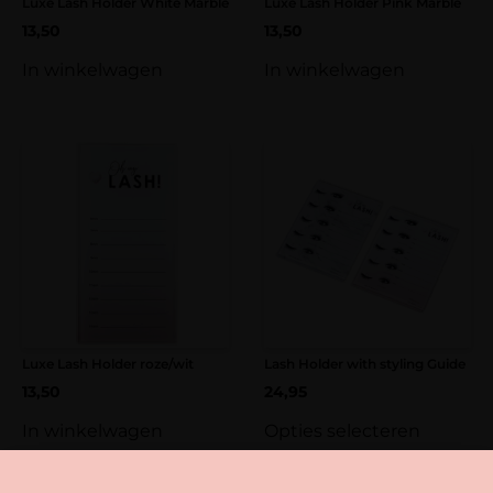
Luxe Lash Holder White Marble
Luxe Lash Holder Pink Marble
13,50
13,50
In winkelwagen
In winkelwagen
Luxe Lash Holder roze/wit
Lash Holder with styling Guide
13,50
24,95
In winkelwagen
Opties selecteren