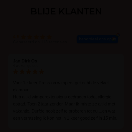
BLIJE KLANTEN
4.9
beoordeel ons op
Gebaseerd op 113 recensies
Jan Dirk Os
4 weken geleden
Voor 1e keer Press on wimpers gekocht de velvet
glamour.
Heb altijd wimperextensions gedragen todat allergie
optrad. Toen 2 jaar zonder. Maar ik miste ze altijd met
vakantie. Durfde nooit zelf te proberen tot nu....en wat
een verrassing ik kon het in 1 keer goed zelf in 15 min.
En ik ben verkocht haha... Ik ben benieuwd hoe lang ze