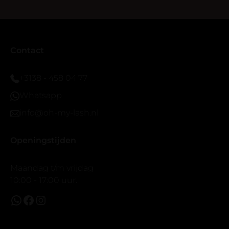
blijven zitten tot nu al 5 dg perfect. Ik heb er wel een
seal overgedaan want ik sport veel.
Ik hoop dat er ook een volle wimpers bestaat zonder
eyeliner effect met clear band.
Bij twijfel gewoon doen het is echt makkelijk met
Contact
vergroot spiegel (bijna 60 dus vandaar )En ze zijn
prachtig zacht en geen kunstof nep look op je ogen.
+3138 - 458 04 77
Maar wel mooi volume.
Whatsapp
info@oh-my-lash.nl
Openingstijden
Maandag t/m vrijdag
10:00 - 17:00 uur.