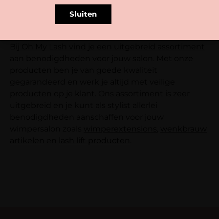
Sluiten
Benodigdheden wimpersalon
Bij Oh My Lash vind je een uitgebreid assortiment
aan benodigdheden voor jouw salon. Met onze
producten ben je van goede kwaliteit
gegarandeerd en werk je altijd met veilige
producten op je klant. Ons assortiment is zeer
uitgebreid en je kunt als stylist allerlei
benodigdheden aanschaffen voor jouw
wimpersalon zoals
wimperextensions
,
wenkbrauw
artikelen
en
lash lift producten
.