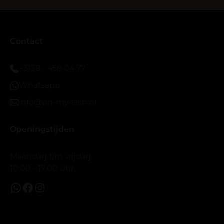
seal overgedaan want ik sport veel.
Ik hoop dat er ook een volle wimpers bestaat zonder
eyeliner effect met clear band.
Bij twijfel gewoon doen het is echt makkelijk met
Contact
vergroot spiegel (bijna 60 dus vandaar )En ze zijn
prachtig zacht en geen kunstof nep look op je ogen.
+3138 - 458 04 77
Maar wel mooi volume.
Whatsapp
info@oh-my-lash.nl
Openingstijden
Maandag t/m vrijdag
10:00 - 17:00 uur.