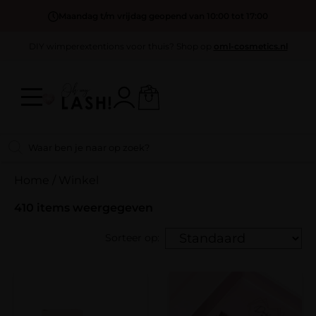
Maandag t/m vrijdag geopend van 10:00 tot 17:00
DIY wimperextentions voor thuis? Shop op
oml-cosmetics.nl
Home
/
Winkel
410
items weergegeven
Sorteer op: