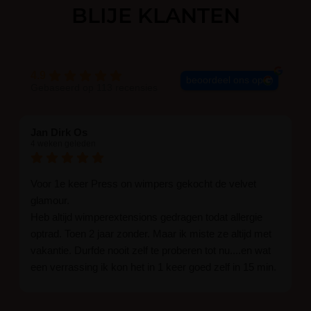
BLIJE KLANTEN
4.9
beoordeel ons op
Gebaseerd op 113 recensies
Jan Dirk Os
4 weken geleden
Voor 1e keer Press on wimpers gekocht de velvet
glamour.
Heb altijd wimperextensions gedragen todat allergie
optrad. Toen 2 jaar zonder. Maar ik miste ze altijd met
vakantie. Durfde nooit zelf te proberen tot nu....en wat
een verrassing ik kon het in 1 keer goed zelf in 15 min.
En ik ben verkocht haha... Ik ben benieuwd hoe lang ze
blijven zitten tot nu al 5 dg perfect. Ik heb er wel een