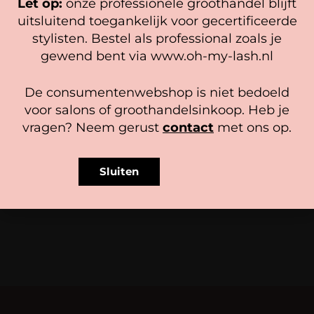
Let op:
onze professionele groothandel blijft
Beheer diensten
uitsluitend toegankelijk voor gecertificeerde
stylisten. Bestel als professional zoals je
Accepteer
gewend bent via www.oh-my-lash.nl
Bekijk voorkeuren
Lash storage box enkel
Lash storage box dubbel
De consumentenwebshop is niet bedoeld
Cookiebeleid
Privacy policy
16,95
21,95
voor salons of groothandelsinkoop. Heb je
vragen? Neem gerust
contact
met ons op.
In winkelwagen
In winkelwagen
Sluiten
1
2
3
4
…
33
34
35
→