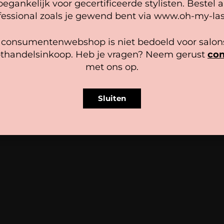
oegankelijk voor gecertificeerde stylisten. Bestel a
heer diensten
fessional zoals je gewend bent via www.oh-my-las
Gebruik geen producten die de lijm 
een primer op alcohol basis of super
Accepteer
Bekijk voorkeuren
 consumentenwebshop is niet bedoeld voor salons
Gebruik een lijm die langzamer droo
thandelsinkoop. Heb je vragen? Neem gerust
con
Cookiebeleid
Privacy policy
Uiteindelijk kom je dan op dezelfde
met ons op.
Gebruik iets meer lijm dan gebruik
hebt.
Sluiten