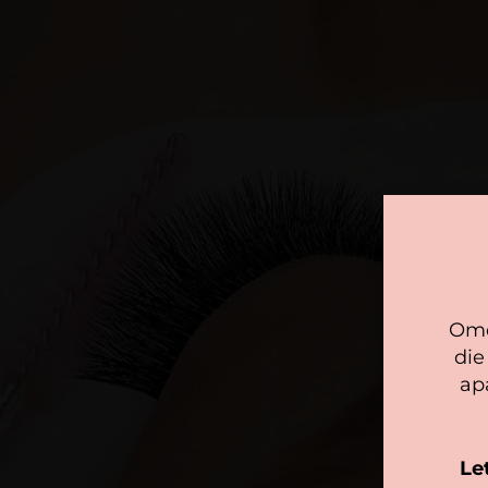
Omd
die
ap
We
so
we
Le