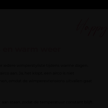
Happ
 en warm weer
oor iedere wimperstyliste tijdens warme dagen.
irco aan. Ja, het klopt, een airco is niet
men, omdat de wimperextensions uitvallen gaat
 aan staan, zodat de temperatuur constant blijft.