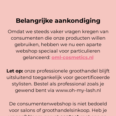
Belangrijke aankondiging
Omdat we steeds vaker vragen kregen van
consumenten die onze producten willen
Cookie mededeling
gebruiken, hebben we nu een aparte
We gebruiken cookies om ervoor te zorgen dat onze
webshop speciaal voor particulieren
website zo soepel mogelijk draait. Als je doorgaat met het
gelanceerd:
oml-cosmetics.nl
gebruiken van de website, gaan we er vanuit dat je
hiermee instemt.
OH MY LASH! Nazorgkaartjes
Wimperlijm
Let op:
onze professionele groothandel blijft
(25 stuks)
Reiningingsdoekjes (wit en
Beheer diensten
uitsluitend toegankelijk voor gecertificeerde
roze)
4,95
stylisten. Bestel als professional zoals je
5,95
Accepteer
In winkelwagen
gewend bent via www.oh-my-lash.nl
Opties selecteren
Bekijk voorkeuren
De consumentenwebshop is niet bedoeld
Cookiebeleid
Privacy policy
voor salons of groothandelsinkoop. Heb je