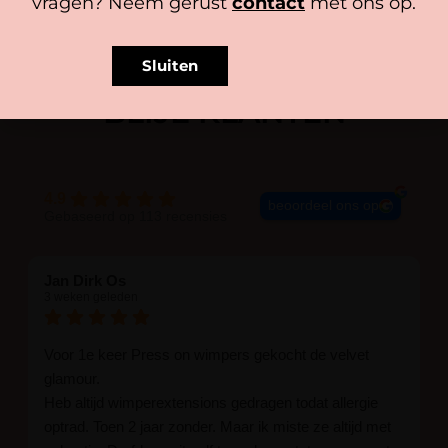
vragen? Neem gerust
contact
met ons op.
Sluiten
BLIJE KLANTEN
4.9
beoordeel ons op
Gebaseerd op 113 recensies
Jan Dirk Os
3 weken geleden
Voor 1e keer Press on wimpers gekocht de velvet
glamour.
Heb altijd wimperextensions gedragen todat allergie
optrad. Toen 2 jaar zonder. Maar ik miste ze altijd met