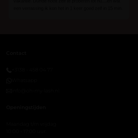
vakantie. Durfde nooit zelf te proberen tot nu....en wat
een verrassing ik kon het in 1 keer goed zelf in 15 min.
En ik ben verkocht haha... Ik ben benieuwd hoe lang ze
blijven zitten tot nu al 5 dg perfect. Ik heb er wel een
seal overgedaan want ik sport veel.
Ik hoop dat er ook een volle wimpers bestaat zonder
eyeliner effect met clear band.
Bij twijfel gewoon doen het is echt makkelijk met
Contact
vergroot spiegel (bijna 60 dus vandaar )En ze zijn
prachtig zacht en geen kunstof nep look op je ogen.
+3138 - 458 04 77
Maar wel mooi volume.
Whatsapp
info@oh-my-lash.nl
Openingstijden
Maandag t/m vrijdag
10:00 - 17:00 uur.