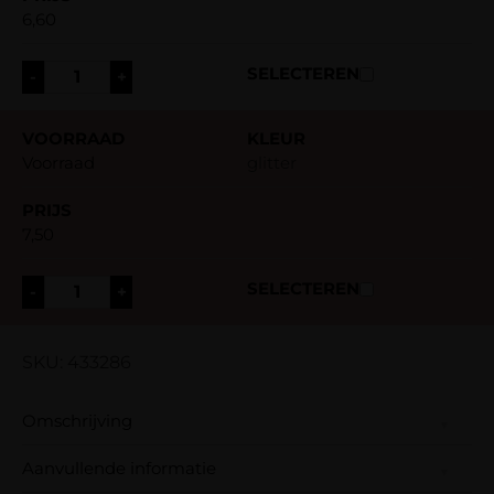
6,60
-
+
Voorraad
glitter
7,50
-
+
SKU: 433286
Omschrijving
Aanvullende informatie
Hartvormige Handspiegel – Perfect voor