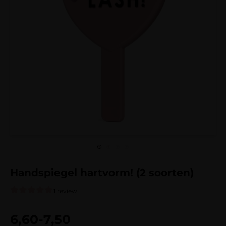
Handspiegel hartvorm! (2 soorten)
1 review
Gewaardeerd
1
5.00
op 5
6,60
-
7,50
gebaseerd
op