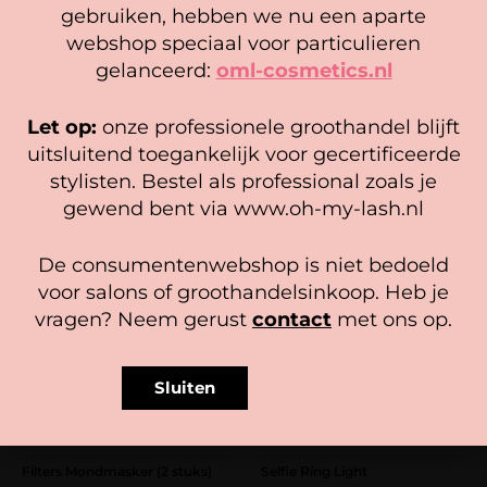
gebruiken, hebben we nu een aparte
We gebruiken cookies om ervoor te zorgen dat onze
webshop speciaal voor particulieren
website zo soepel mogelijk draait. Als je doorgaat met het
gelanceerd:
oml-cosmetics.nl
gebruiken van de website, gaan we er vanuit dat je
Dappendish
Macro Lens
Naam
*
hiermee instemt.
17,95
Let op:
onze professionele groothandel blijft
Gewaardeerd
2,95
5.00
Beheer diensten
uitsluitend toegankelijk voor gecertificeerde
Opties selecteren
uit 5
E-mail
*
stylisten. Bestel als professional zoals je
In winkelwagen
Accepteer
gewend bent via www.oh-my-lash.nl
Bekijk voorkeuren
De consumentenwebshop is niet bedoeld
Cookiebeleid
Privacy policy
voor salons of groothandelsinkoop. Heb je
vragen? Neem gerust
contact
met ons op.
Sluiten
Filters Mondmasker (2 stuks)
Selfie Ring Light