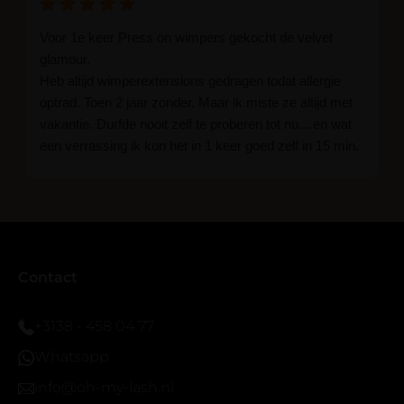
Voor 1e keer Press on wimpers gekocht de velvet
glamour.
Heb altijd wimperextensions gedragen todat allergie
optrad. Toen 2 jaar zonder. Maar ik miste ze altijd met
vakantie. Durfde nooit zelf te proberen tot nu....en wat
een verrassing ik kon het in 1 keer goed zelf in 15 min.
En ik ben verkocht haha... Ik ben benieuwd hoe lang ze
blijven zitten tot nu al 5 dg perfect. Ik heb er wel een
seal overgedaan want ik sport veel.
Ik hoop dat er ook een volle wimpers bestaat zonder
eyeliner effect met clear band.
Bij twijfel gewoon doen het is echt makkelijk met
Contact
vergroot spiegel (bijna 60 dus vandaar )En ze zijn
prachtig zacht en geen kunstof nep look op je ogen.
+3138 - 458 04 77
Maar wel mooi volume.
Whatsapp
info@oh-my-lash.nl