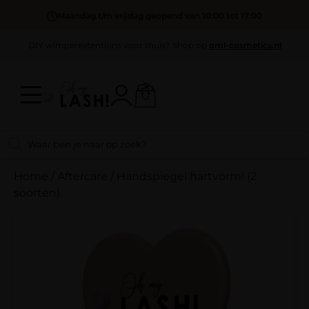
Maandag t/m vrijdag geopend van 10:00 tot 17:00
DIY wimperextentions voor thuis? Shop op
oml-cosmetics.nl
Home
/
Aftercare
/
Handspiegel hartvorm! (2
soorten)