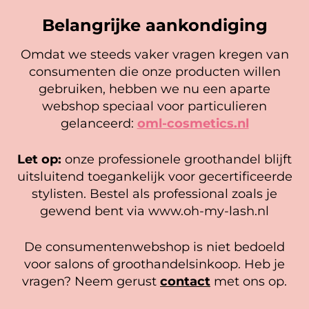
Belangrijke aankondiging
Geschikt voor professioneel gebruik
Omdat we steeds vaker vragen kregen van
Perfect voor gebruik in salons en opleidingen.
consumenten die onze producten willen
Cookie mededeling
Een onmisbaar hulpmiddel voor iedere lash
gebruiken, hebben we nu een aparte
artist die werkt met volume fans.
We gebruiken cookies om ervoor te zorgen dat onze
webshop speciaal voor particulieren
website zo soepel mogelijk draait. Als je doorgaat met het
6D Promade Super Fans XXL
Lash storage box dubbel
gelanceerd:
oml-cosmetics.nl
gebruiken van de website, gaan we er vanuit dat je
(600 fans)
21,95
hiermee instemt.
Let op:
onze professionele groothandel blijft
In winkelwagen
Gewaardeerd
30,95
5.00
Beheer diensten
uitsluitend toegankelijk voor gecertificeerde
uit 5
Opties selecteren
stylisten. Bestel als professional zoals je
Accepteer
gewend bent via www.oh-my-lash.nl
Bekijk voorkeuren
De consumentenwebshop is niet bedoeld
Cookiebeleid
Privacy policy
voor salons of groothandelsinkoop. Heb je
vragen? Neem gerust
contact
met ons op.