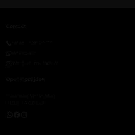
seal overgedaan want ik sport veel.
Ik hoop dat er ook een volle wimpers bestaat zonder
eyeliner effect met clear band.
Bij twijfel gewoon doen het is echt makkelijk met
Contact
vergroot spiegel (bijna 60 dus vandaar )En ze zijn
prachtig zacht en geen kunstof nep look op je ogen.
+3138 - 458 04 77
Maar wel mooi volume.
Whatsapp
info@oh-my-lash.nl
Openingstijden
Maandag t/m vrijdag
10:00 - 17:00 uur.