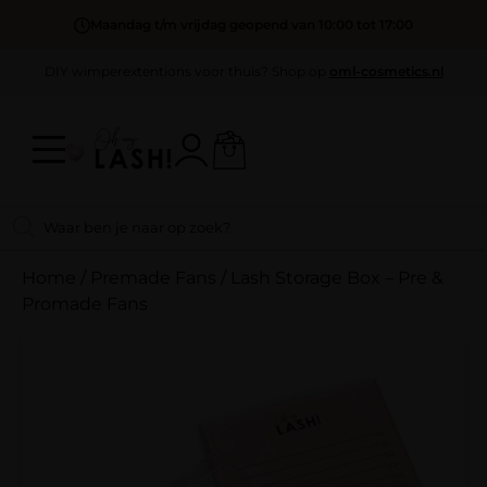
Maandag t/m vrijdag geopend van 10:00 tot 17:00
DIY wimperextentions voor thuis? Shop op
oml-cosmetics.nl
Home
/
Premade Fans
/
Lash Storage Box – Pre &
Promade Fans