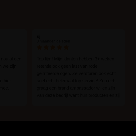
sj
3 maanden geleden
 nou al een
Top lijm! Mijn klanten hebben 3+ weken
n we zijn
retentie ook geen last van rode,
geirriteerde ogen. Ze versturen ook echt
n hier
snel echt helemaal top service! Zou echt
 mee.
graag een brand ambassador willen zijn
van deze bedrijf want hun producten en zij
n.
zijn ge-wel-dig!
 of je nou
imper