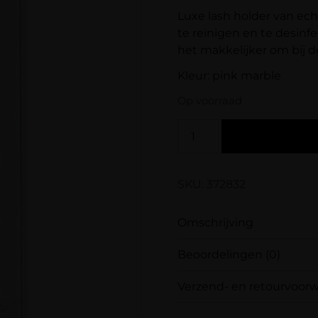
Luxe lash holder van ech
te reinigen en te desinfe
het makkelijker om bij d
Kleur: pink marble
Op voorraad
SKU: 372832
Omschrijving
Beoordelingen (0)
Luxe lash holder van e
makkelijk te reinigen 
Verzend- en retourvoor
transparant is het mak
Er zijn nog geen beoo
creëren.
Wees de eerste om “L