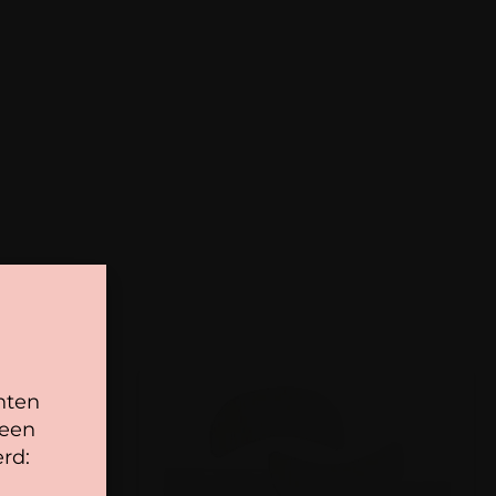
gen wij ervoor dat je pakket wordt geleverd op
niet gepubliceerd.
Vereiste velden zijn gemarkeerd
fleveradres. Voor geplaatste bestellingen geldt bij
r 15:00 uur besteld, dezelfde dag nog verstuurd.
is gratis bij bestellingen vanaf € 100,-.
rland is altijd gratis bij bestellingen vanaf €50,-.
onder de € 100,- worden verzendkosten van € 8,95
nten
 een
rd: