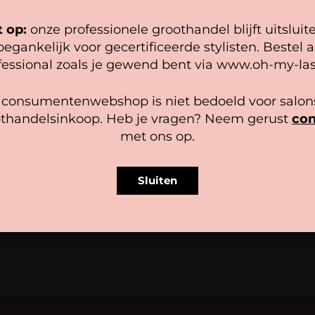
epel mogelijk draait. Als je doorgaat met het gebruiken van de
bsite, gaan we er vanuit dat je hiermee instemt.
t op:
onze professionele groothandel blijft uitsluit
oegankelijk voor gecertificeerde stylisten. Bestel a
heer diensten
fessional zoals je gewend bent via www.oh-my-las
Accepteer
Bekijk voorkeuren
 consumentenwebshop is niet bedoeld voor salons
thandelsinkoop. Heb je vragen? Neem gerust
con
Cookiebeleid
Privacy policy
met ons op.
es mini
Mascara Borsteltjes Glitter R
stuks)
reviews
3,75
Sluiten
In winkelwagen
cteren