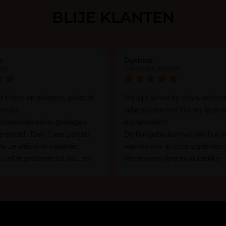
BLIJE KLANTEN
s
Dychiva
den
2 maanden geleden
er Press on wimpers gekocht
Wij bij Lashed by chiva werken
lamour.
tijdje samen met Oh my lash e
wimperextensions gedragen
erg tevreden!
ie optrad. Toen 2 jaar zonder.
De lijm gebruiken wij van hun e
e ze altijd met vakantie.
werken ook al onze studenten
 zelf te proberen tot nu....en
We ervaren fijne en duidelijke
rassing ik kon het in 1 keer
communicatie als er vragen zij
n 15 min. En ik ben verkocht
Wij raden hun lijm iedereen aan
ben benieuwd hoe lang ze
een beginner of een ervaren w
n tot nu al 5 dg perfect. Ik heb
styliste bent.
seal overgedaan want ik sport