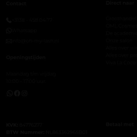
Direct naar
veel.
Contact
Ik hoop dat
bestaat zon
Groothandel
+3138 - 458 04 77
band.
OML Cosmeti
Whatsapp
Bij twijfel 
De academi
makkelijk m
Onze salon
info@oh-my-lash.nl
dus vandaar
Alles over w
geen kunsto
Alles over 
Openingstijden
wel mooi v
Viva La Coco
Maandag t/m vrijdag
10:00 - 17:00 uur.
Betaal met
KVK:
84776277
BTW Nummer:
NL863362965B01