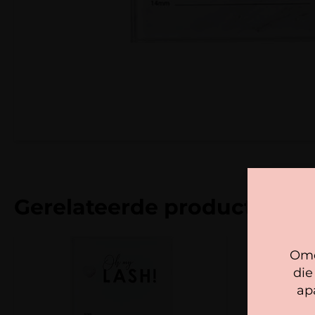
Gerelateerde producten
Omd
die
ap
We