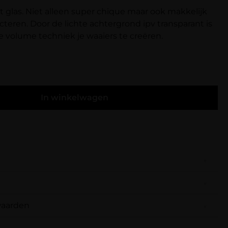
t glas. Niet alleen super chique maar ook makkelijk
cteren. Door de lichte achtergrond ipv transparant is
e volume techniek je waaiers te creëren.
In winkelwagen
cht glas. Niet alleen super chique maar ook
en te desinfecteren. Door de lichte achtergrond ipv
waarden
kelijker om bij de volume techniek je waaiers te
rdelingen.
uxe Lash Holder Pink Marble” te beoordelen