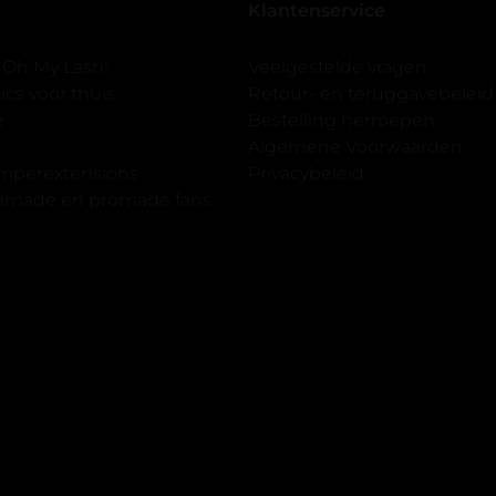
Klantenservice
 er ook een volle wimpers
der eyeliner effect met clear
 Oh My Lash!
Veelgestelde vragen
cs voor thuis
Retour- en teruggavebeleid
gewoon doen het is echt
e
Bestelling herroepen
et vergroot spiegel (bijna 60
Algemene Voorwaarden
 )En ze zijn prachtig zacht en
imperextensions
Privacybeleid
f nep look op je ogen. Maar
premade en promade fans
olume.