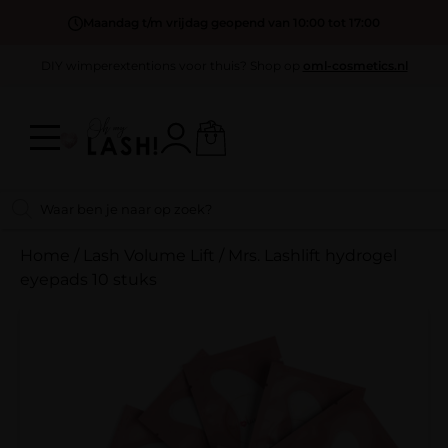
Maandag t/m vrijdag geopend van 10:00 tot 17:00
DIY wimperextentions voor thuis? Shop op
oml-cosmetics.nl
Home
/
Lash Volume Lift
/
Mrs. Lashlift hydrogel
eyepads 10 stuks