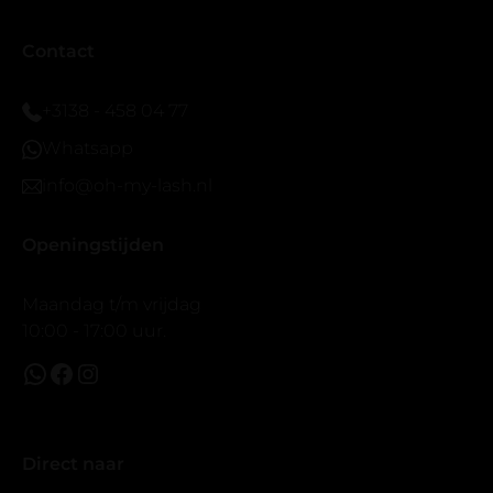
eyeliner effect met clear band.
Bij twijfel gewoon doen het is echt makkelijk met
Contact
vergroot spiegel (bijna 60 dus vandaar )En ze zijn
prachtig zacht en geen kunstof nep look op je ogen.
+3138 - 458 04 77
Maar wel mooi volume.
Whatsapp
info@oh-my-lash.nl
Openingstijden
Maandag t/m vrijdag
10:00 - 17:00 uur.
Direct naar