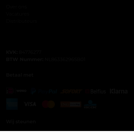
Over ons
Vacatures
Distributeurs
KVK:
84776277
BTW Nummer:
NL863362965B01
Betaal met
Wij steunen