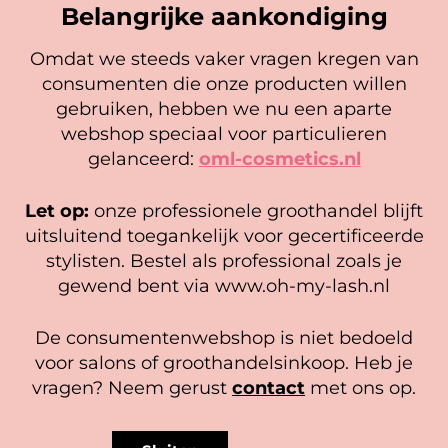
Belangrijke aankondiging
Omdat we steeds vaker vragen kregen van
consumenten die onze producten willen
Cookie mededeling
gebruiken, hebben we nu een aparte
We gebruiken cookies om ervoor te zorgen dat onze
webshop speciaal voor particulieren
website zo soepel mogelijk draait. Als je doorgaat met het
Oh my lash! Poster loving
Micropore Tape
gelanceerd:
oml-cosmetics.nl
gebruiken van de website, gaan we er vanuit dat je
lashes
hiermee instemt.
Gewaardeerd
6,95
2,25
5.00
Let op:
onze professionele groothandel blijft
uit 5
In winkelwagen
Beheer diensten
In winkelwagen
uitsluitend toegankelijk voor gecertificeerde
stylisten. Bestel als professional zoals je
Accepteer
gewend bent via www.oh-my-lash.nl
Bekijk voorkeuren
De consumentenwebshop is niet bedoeld
Cookiebeleid
Privacy policy
voor salons of groothandelsinkoop. Heb je
vragen? Neem gerust
contact
met ons op.
BLIJE KLANTEN