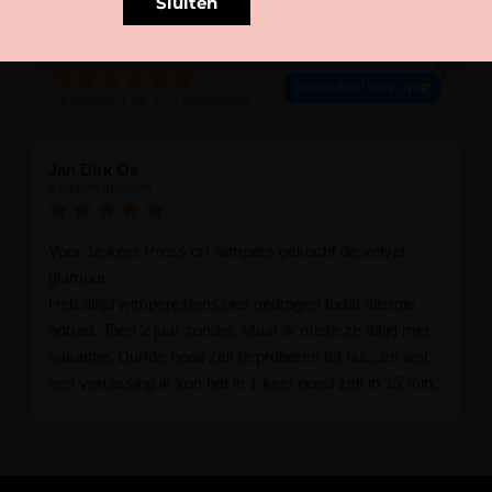
Sluiten
4.9
beoordeel ons op
Gebaseerd op 113 recensies
Jan Dirk Os
4 weken geleden
Voor 1e keer Press on wimpers gekocht de velvet
glamour.
Heb altijd wimperextensions gedragen todat allergie
optrad. Toen 2 jaar zonder. Maar ik miste ze altijd met
vakantie. Durfde nooit zelf te proberen tot nu....en wat
een verrassing ik kon het in 1 keer goed zelf in 15 min.
En ik ben verkocht haha... Ik ben benieuwd hoe lang ze
blijven zitten tot nu al 5 dg perfect. Ik heb er wel een
seal overgedaan want ik sport veel.
Ik hoop dat er ook een volle wimpers bestaat zonder