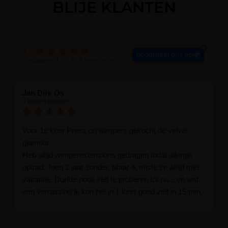
BLIJE KLANTEN
helpt het haar te hydrateren en te verzorgen
tijdens de behandeling.
Inhoud
4.9
beoordeel ons op
Gebaseerd op 113 recensies
5 ml – geschikt voor meerdere
behandelingen
Jan Dirk Os
4 weken geleden
Houdbaarheid & bewaren
Voor 1e keer Press on wimpers gekocht de velvet
glamour.
Houdbaarheid: tot 3 maanden na
Heb altijd wimperextensions gedragen todat allergie
opening
optrad. Toen 2 jaar zonder. Maar ik miste ze altijd met
vakantie. Durfde nooit zelf te proberen tot nu....en wat
Bewaren op een koele, droge
een verrassing ik kon het in 1 keer goed zelf in 15 min.
plaats en uit direct zonlicht
En ik ben verkocht haha... Ik ben benieuwd hoe lang ze
blijven zitten tot nu al 5 dg perfect. Ik heb er wel een
Waarschuwingen