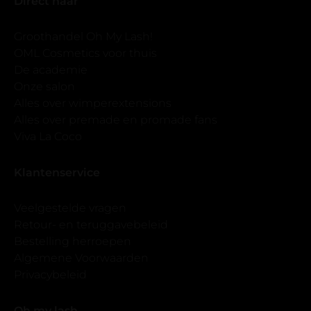
Direct naar
Groothandel Oh My Lash!
OML Cosmetics voor thuis
De academie
Onze salon
Alles over wimperextensions
Alles over premade en promade fans
Viva La Coco
Klantenservice
Veelgestelde vragen
Retour- en teruggavebeleid
Bestelling herroepen
Algemene Voorwaarden
Privacybeleid
Oh my lash