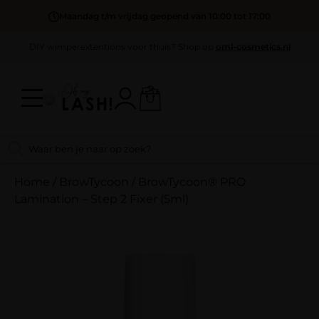
Maandag t/m vrijdag geopend van 10:00 tot 17:00
DIY wimperextentions voor thuis? Shop op
oml-cosmetics.nl
Home
/
BrowTycoon
/
BrowTycoon® PRO
Lamination – Step 2 Fixer (5ml)