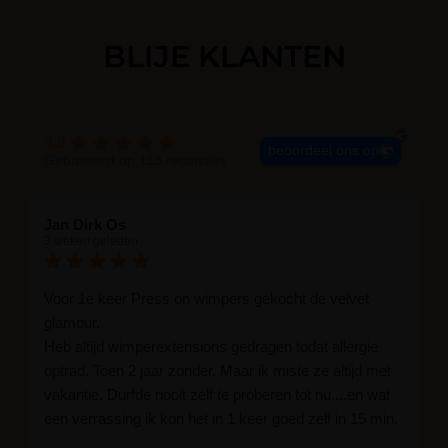
Belangrijke ingrediënten
BLIJE KLANTEN
De formule bevat onder andere
hydrogen
peroxide
, dat helpt bij het fixeren van de
nieuwe haarstructuur.
Glycerine
en
zonnebloemolie
ondersteunen de hydratatie
4.9
beoordeel ons op
Gebaseerd op 113 recensies
en verzorging van het haar tijdens de
behandeling.
Vitamine E (tocopherol)
werkt
als antioxidant en draagt bij aan de
Jan Dirk Os
bescherming van de haartjes.
3 weken geleden
Inhoud
Voor 1e keer Press on wimpers gekocht de velvet
glamour.
5 ml – geschikt voor meerdere
Heb altijd wimperextensions gedragen todat allergie
behandelingen
optrad. Toen 2 jaar zonder. Maar ik miste ze altijd met
vakantie. Durfde nooit zelf te proberen tot nu....en wat
een verrassing ik kon het in 1 keer goed zelf in 15 min.
Houdbaarheid & bewaren
En ik ben verkocht haha... Ik ben benieuwd hoe lang ze