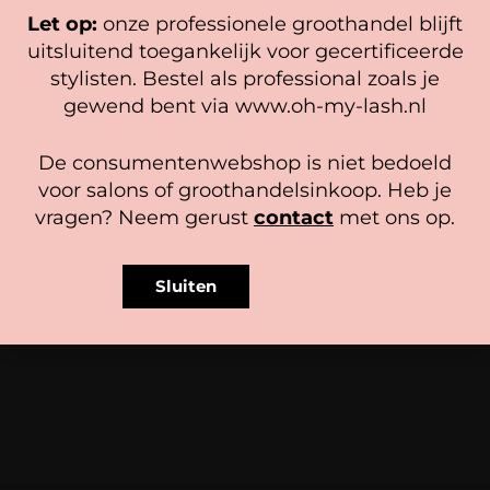
Let op:
onze professionele groothandel blijft
Stap 1: ± 5 minuten
Beheer diensten
uitsluitend toegankelijk voor gecertificeerde
stylisten. Bestel als professional zoals je
Accepteer
Stap 2: ± 6 minuten
gewend bent via www.oh-my-lash.nl
Bekijk voorkeuren
De consumentenwebshop is niet bedoeld
Wimpers
Cookiebeleid
Privacy policy
voor salons of groothandelsinkoop. Heb je
vragen? Neem gerust
contact
met ons op.
Stap 1: 5–8 minuten (afhankelijk
van de structuur en dikte van de
BrowTycoon STORK Schaar
BrowTycoon Schaar
haartjes)
Sluiten
12,95
12,95
Stap 2: ± 6 minuten
In winkelwagen
In winkelwagen
Controleer tijdens de behandeling
regelmatig de conditie van de haartjes om
overprocessing te voorkomen.