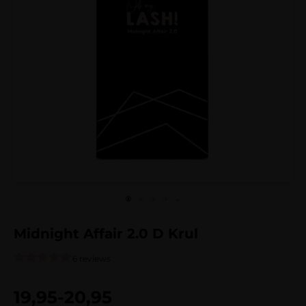
Midnight Affair 2.0 D Krul
6 reviews
Gewaardeerd
6
4.83
op 5
19,95
-
20,95
gebaseerd
op