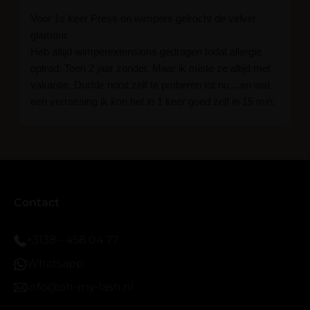
Voor 1e keer Press on wimpers gekocht de velvet
glamour.
Heb altijd wimperextensions gedragen todat allergie
optrad. Toen 2 jaar zonder. Maar ik miste ze altijd met
vakantie. Durfde nooit zelf te proberen tot nu....en wat
een verrassing ik kon het in 1 keer goed zelf in 15 min.
En ik ben verkocht haha... Ik ben benieuwd hoe lang ze
blijven zitten tot nu al 5 dg perfect. Ik heb er wel een
seal overgedaan want ik sport veel.
Ik hoop dat er ook een volle wimpers bestaat zonder
eyeliner effect met clear band.
Bij twijfel gewoon doen het is echt makkelijk met
Contact
vergroot spiegel (bijna 60 dus vandaar )En ze zijn
prachtig zacht en geen kunstof nep look op je ogen.
+3138 - 458 04 77
Maar wel mooi volume.
Whatsapp
info@oh-my-lash.nl