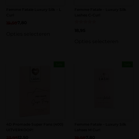
Consistente, premium kwaliteit
Naam
*
Femme Fatale Luxury Silk – L
Femme Fatale – Luxury Silk
Curl
Lashes C-Curl
7,80
19,50
E-mail
*
Gewaardeerd
18,95
5.00
Opties selecteren
uit 5
Opties selecteren
Sale
Sale
4D Promade Super Fans (400)
Femme Fatale – Luxury Silk
UITVERKOOP!
Lahses M Curl
12,50
7,80
23,95
19,50