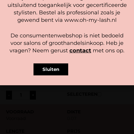
Voorraad
0.07
Beheer diensten
uitsluitend toegankelijk voor gecertificeerde
stylisten. Bestel als professional zoals je
Accepteer
gewend bent via www.oh-my-lash.nl
11 mm
19,95
Bekijk voorkeuren
De consumentenwebshop is niet bedoeld
-
+
Cookiebeleid
Privacy policy
voor salons of groothandelsinkoop. Heb je
vragen? Neem gerust
contact
met ons op.
Voorraad
0.07
Sluiten
12 mm
19,95
-
+
Voorraad
0.07