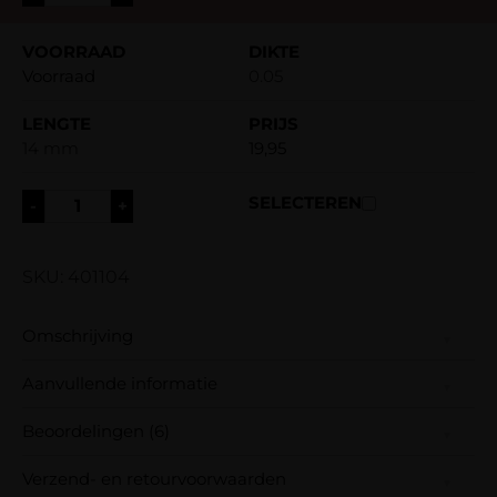
Voorraad
0.05
14 mm
19,95
-
+
SKU: 401104
Omschrijving
Aanvullende informatie
Midnight Affair 2.0 – D-krul lashes met
ultieme retentie
Beoordelingen (6)
Dikte
0.18, 0.15, 0.07, 0.06, 0.05, 0.03
Verzend- en retourvoorwaarden
De vernieuwde Midnight Affair 2.0 faux mink