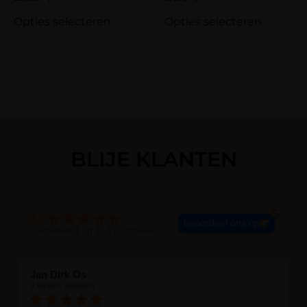
Opties selecteren
Opties selecteren
BLIJE KLANTEN
4.9
beoordeel ons op
Gebaseerd op 113 recensies
Jan Dirk Os
3 weken geleden