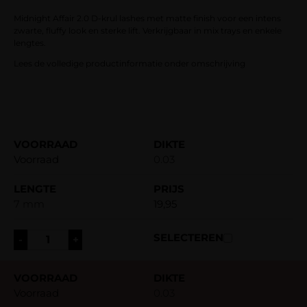
klantbeoordelingen
Midnight Affair 2.0 D-krul lashes met matte finish voor een intens
zwarte, fluffy look en sterke lift. Verkrijgbaar in mix trays en enkele
lengtes.
Lees de volledige productinformatie onder omschrijving
Voorraad
0.03
7 mm
19,95
-
+
Voorraad
0.03