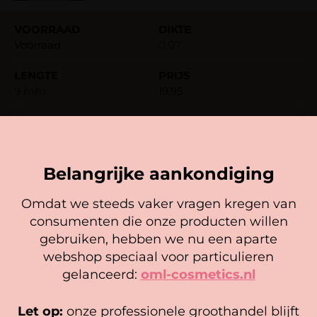
Voorraad
0.07
9 mm
19,95
-
+
Belangrijke aankondiging
Voorraad
0.07
Omdat we steeds vaker vragen kregen van
consumenten die onze producten willen
Cookie mededeling
10 mm
19,95
gebruiken, hebben we nu een aparte
We gebruiken cookies om ervoor te zorgen dat onze
webshop speciaal voor particulieren
website zo soepel mogelijk draait. Als je doorgaat met het
-
+
gelanceerd:
oml-cosmetics.nl
gebruiken van de website, gaan we er vanuit dat je
hiermee instemt.
Let op:
onze professionele groothandel blijft