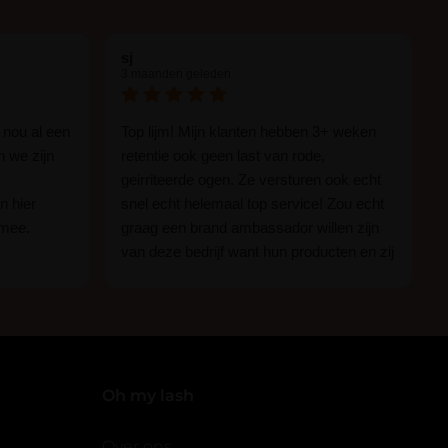
kkelijk. Top wimpers om mee te werken. Werk
jd mee en ben er zeer tevreden van.
sj
3 maanden geleden
 nou al een
Top lijm! Mijn klanten hebben 3+ weken
n we zijn
retentie ook geen last van rode,
eerde eigenaar)
–
22 juli 2023
geirriteerde ogen. Ze versturen ook echt
eze wimpers! Makkelijk te waaieren.
n hier
snel echt helemaal top service! Zou echt
 mee.
graag een brand ambassador willen zijn
van deze bedrijf want hun producten en zij
n.
zijn ge-wel-dig!
eigenaar)
–
1 oktober 2023
 of je nou
imper
mpersextensions, ik werk graag met 0.07 CC
Oh my lash
 eigenaar)
–
5 november 2023
Over ons