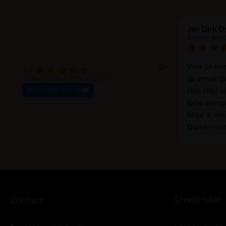
Jan Dirk O
4 weken gele
Voor 1e ke
4.9
de velvet g
Gebaseerd op 113 recensies
beoordeel ons op
Heb altijd 
todat allerg
Maar ik mist
Durfde nooit
wat een ver
goed zelf i
haha... Ik 
blijven zitte
er wel een 
Direct naar
veel.
Contact
Ik hoop dat
bestaat zon
Groothandel