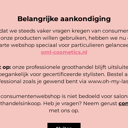
Voorraad
11 mm
Belangrijke aankondiging
Voorraad
12 mm
at we steeds vaker vragen kregen van consume
Voorraad
13 mm
Cookie mededeling
 onze producten willen gebruiken, hebben we nu
arte webshop speciaal voor particulieren gelancee
Voorraad
14 mm
oml-cosmetics.nl
 gebruiken cookies om ervoor te zorgen dat onze website zo
epel mogelijk draait. Als je doorgaat met het gebruiken van de
bsite, gaan we er vanuit dat je hiermee instemt.
t op:
onze professionele groothandel blijft uitsluit
oegankelijk voor gecertificeerde stylisten. Bestel a
Voeg se
heer diensten
fessional zoals je gewend bent via www.oh-my-las
Accepteer
Bekijk voorkeuren
SKU: 158751
 consumentenwebshop is niet bedoeld voor salons
thandelsinkoop. Heb je vragen? Neem gerust
con
Cookiebeleid
Privacy policy
met ons op.
Omschrijving
Aanvullende informatie
Femme Fatale, de naa