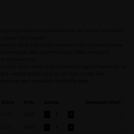
an onze nieuwste wimpers en dat is niet voor niks!
n, voelen en ervaren!
xibel en diep mat zwart van kleur. De Femme Fatale
vollere look dan onze Midnight Affair wimpers
 iets korter is.
ticky strip, zodat ook de korte lengtes makkelijk te
nt van de sticky strip is van folie, zodat het
tsen op een glasplaat makkelijk gaat.
Dikte
Prijs
Aantal
Selecteer alles
0.05
18,95
-
+
0.05
18,95
-
+