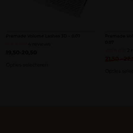
Premade Volume Lashes 3D – 0.07
Premade Vol
0.07
4 reviews
Gewaardeerd
2 
19,50
-
20,50
5.00
Gewaardeerd
uit 5
21,50
-
22,
5.00
uit 5
Opties selecteren
Opties sele