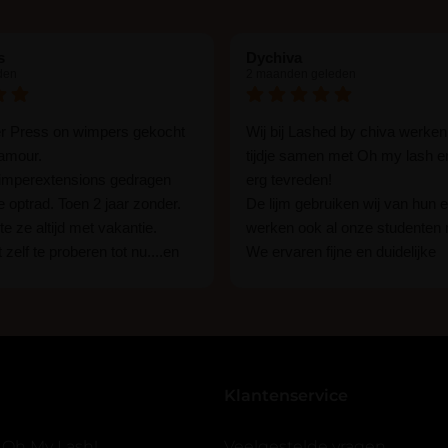
Favoriete wimpers.
Waaieren heel gema
er nu al een hele ti
s
Dychiva
den
2 maanden geleden
er Press on wimpers gekocht
Wij bij Lashed by chiva werken
Gewaardeerd
lamour.
tijdje samen met Oh my lash e
Priscilla sloot
(geverifi
5
uit 5
wimperextensions gedragen
erg tevreden!
Heel tevreden met d
ie optrad. Toen 2 jaar zonder.
De lijm gebruiken wij van hun e
e ze altijd met vakantie.
werken ook al onze studenten
 zelf te proberen tot nu....en
We ervaren fijne en duidelijke
rassing ik kon het in 1 keer
communicatie als er vragen zij
Gewaardeerd
Julistyle
(geverifieerde 
n 15 min. En ik ben verkocht
Wij raden hun lijm iedereen aan
5
uit 5
ben benieuwd hoe lang ze
een beginner of een ervaren w
Zeer qualitative wi
n tot nu al 5 dg perfect. Ik heb
styliste bent.
seal overgedaan want ik sport
Klantenservice
 er ook een volle wimpers
Gewaardeerd
contact3
(geverifieerde
5
uit 5
der eyeliner effect met clear
 Oh My Lash!
Veelgestelde vragen