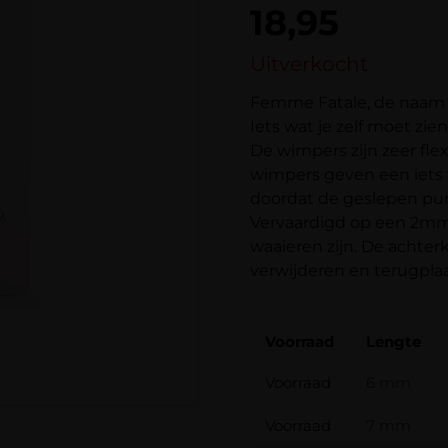
5.00
op 5
18,95
gebaseerd
op
klantbeoordelingen
Uitverkocht
Femme Fatale, de naam v
Iets wat je zelf moet zie
De wimpers zijn zeer fle
wimpers geven een iets 
doordat de geslepen punt
Vervaardigd op een 2mm s
waaieren zijn. De achterka
verwijderen en terugplaa
Voorraad
Lengte
Voorraad
6 mm
Voorraad
7 mm