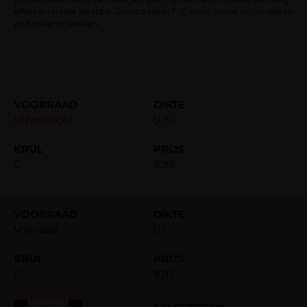
effect en sterke retentie. Bevat 6 rijen (7–12 mm), ideaal om te testen
en flexibel te werken.
Uitverkocht
0.15
C
8,95
Voorraad
0.15
CC
8,95