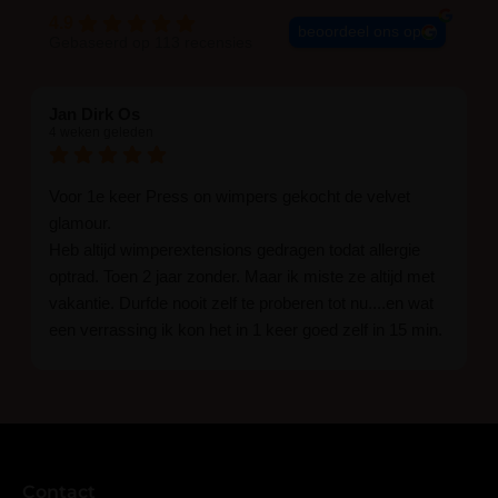
4.9
beoordeel ons op
Gebaseerd op 113 recensies
Jan Dirk Os
4 weken geleden
Voor 1e keer Press on wimpers gekocht de velvet
glamour.
Heb altijd wimperextensions gedragen todat allergie
optrad. Toen 2 jaar zonder. Maar ik miste ze altijd met
vakantie. Durfde nooit zelf te proberen tot nu....en wat
een verrassing ik kon het in 1 keer goed zelf in 15 min.
En ik ben verkocht haha... Ik ben benieuwd hoe lang ze
blijven zitten tot nu al 5 dg perfect. Ik heb er wel een
seal overgedaan want ik sport veel.
Ik hoop dat er ook een volle wimpers bestaat zonder
eyeliner effect met clear band.
Bij twijfel gewoon doen het is echt makkelijk met
Contact