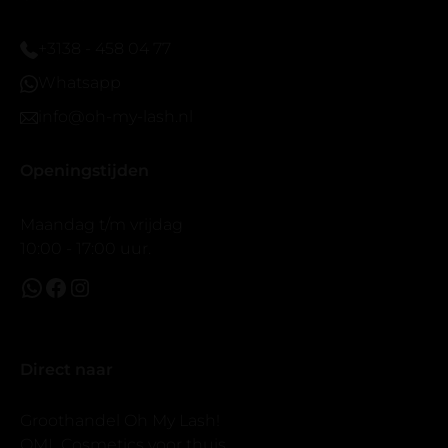
vergroot spiegel (bijna 60 dus vandaar )En ze zijn
prachtig zacht en geen kunstof nep look op je ogen.
+3138 - 458 04 77
Maar wel mooi volume.
Whatsapp
info@oh-my-lash.nl
Openingstijden
Maandag t/m vrijdag
10:00 - 17:00 uur.
Direct naar
Groothandel Oh My Lash!
OML Cosmetics voor thuis