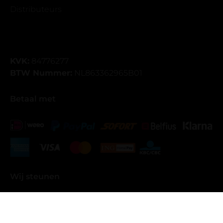
Distributeurs
KVK:
84776277
BTW Nummer:
NL863362965B01
Betaal met
Wij steunen