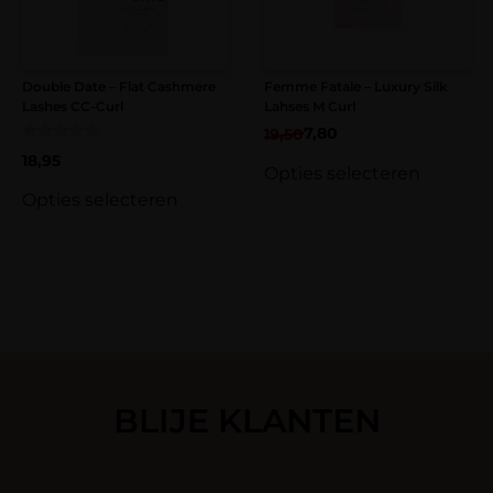
Natuurlijke tot fluffy sets willen creëren
Efficiënt willen werken zonder grote
voorraad
Double Date – Flat Cashmere
Femme Fatale – Luxury Silk
Lashes CC-Curl
Lahses M Curl
7,80
19,50
Gewaardeerd
18,95
5.00
Opties selecteren
uit 5
Opties selecteren
BLIJE KLANTEN