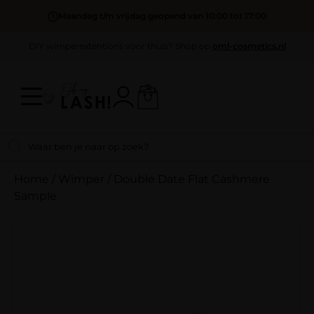
Maandag t/m vrijdag geopend van 10:00 tot 17:00
DIY wimperextentions voor thuis? Shop op
oml-cosmetics.nl
Home
/
Wimper
/
Double Date Flat Cashmere
Sample