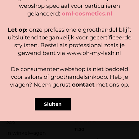
We gebruiken cookies om ervoor te zorgen dat onze
webshop speciaal voor particulieren
Gewaardeerd
24,95
website zo soepel mogelijk draait. Als je doorgaat met het
Gewaardeerd
enolasunny
(geverifieerde eigenaar)
–
1 april 2024
3.00
Gewaardeerd
gelanceerd:
oml-cosmetics.nl
6,95
5
uit 5
uit 5
gebruiken van de website, gaan we er vanuit dat je
5.00
In winkelwagen
Deze is zo goed !!
uit 5
hiermee instemt.
In winkelwagen
Let op:
onze professionele groothandel blijft
Beheer diensten
uitsluitend toegankelijk voor gecertificeerde
Een beoordeling toevoegen
stylisten. Bestel als professional zoals je
Je e-mailadres wordt niet gepubliceerd.
Accepteer
gewend bent via www.oh-my-lash.nl
Vereiste velden zijn gemarkeerd met
*
Bekijk voorkeuren
Je waardering
*
De consumentenwebshop is niet bedoeld
Cookiebeleid
Privacy policy
voor salons of groothandelsinkoop. Heb je
vragen? Neem gerust
contact
met ons op.
Je beoordeling
*
Sluiten
Mascara Borsteltjes Silicone (25
Barbicide desinfectie
stuks)
concentraat, 480 ml
Naam
*
3,95
Gewaardeerd
11,20
5.00
In winkelwagen
uit 5