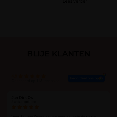
Lees verder
E-mail
*
BLIJE KLANTEN
4.9
beoordeel ons op
Gebaseerd op 113 recensies
Jan Dirk Os
3 weken geleden
Voor 1e keer Press on wimpers gekocht de velvet