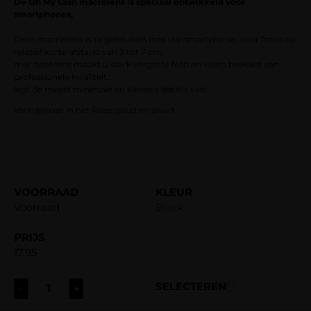
De Oh My Lash macrolens is speciaal ontwikkeld voor
smartphones,
Deze macrlolens is te gebruiken met uw smartphone, voor fotos op
relatief korte afstand van 3 tot 7 cm.
met deze lens maakt u sterk vergrote foto en video beelden van
professionele kwaliteit.
legt de meest minimale en kleinste details vast.
Verkrijgbaar in het Rosé goud en zwart.
Voorraad
Black
17,95
-
+