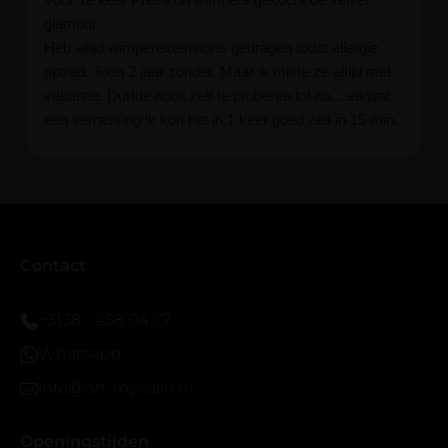
glamour.
Heb altijd wimperextensions gedragen todat allergie
optrad. Toen 2 jaar zonder. Maar ik miste ze altijd met
vakantie. Durfde nooit zelf te proberen tot nu....en wat
een verrassing ik kon het in 1 keer goed zelf in 15 min.
En ik ben verkocht haha... Ik ben benieuwd hoe lang ze
blijven zitten tot nu al 5 dg perfect. Ik heb er wel een
seal overgedaan want ik sport veel.
Ik hoop dat er ook een volle wimpers bestaat zonder
eyeliner effect met clear band.
Bij twijfel gewoon doen het is echt makkelijk met
Contact
vergroot spiegel (bijna 60 dus vandaar )En ze zijn
prachtig zacht en geen kunstof nep look op je ogen.
+3138 - 458 04 77
Maar wel mooi volume.
Whatsapp
info@oh-my-lash.nl
Openingstijden