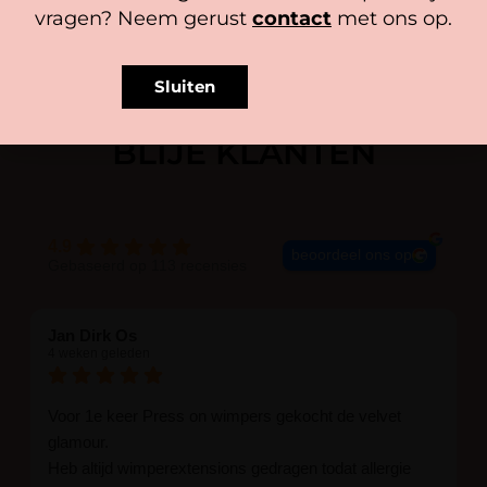
vragen? Neem gerust
contact
met ons op.
Sluiten
BLIJE KLANTEN
4.9
beoordeel ons op
Gebaseerd op 113 recensies
Jan Dirk Os
4 weken geleden
Voor 1e keer Press on wimpers gekocht de velvet
glamour.
Heb altijd wimperextensions gedragen todat allergie