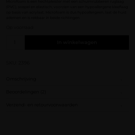
Microfoam is een hechtpleister met een schuimrubberen ruglaag
(PVC), soepel en elastisch, voorzien van een hypoallergene kleeflaag
op basis van acrylaat. Microfoam is dus hypoallergeen, laat de huid
ademen en is rekbaar in beide richtingen.
Op voorraad
In winkelwagen
SKU: 2396
Omschrijving
Beoordelingen (2)
Vergelijkbaar met de 3M microfoam tape
maar dan voor een veel voordeliger prijs!
Verzend- en retourvoorwaarden
Deze zachte tape is geliefd bij vele
Samen met PostNL zorgen wij ervoor dat je
wimperstylistes!
Gewaardeerd
Jose
–
22 november 2019
5
uit 5
pakket wordt geleverd op het door jou
Super fijne elastische tape om de
Microfoam is een hechtpleister met een
gekozen afleveradres. Voor geplaatste