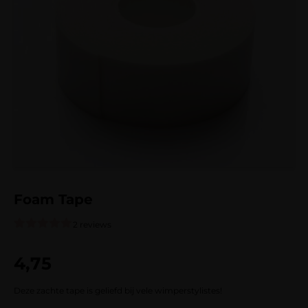
Foam Tape
2 reviews
Gewaardeerd
2
5.00
op 5
4,75
gebaseerd
op
klantbeoordelingen
Deze zachte tape is geliefd bij vele wimperstylistes!