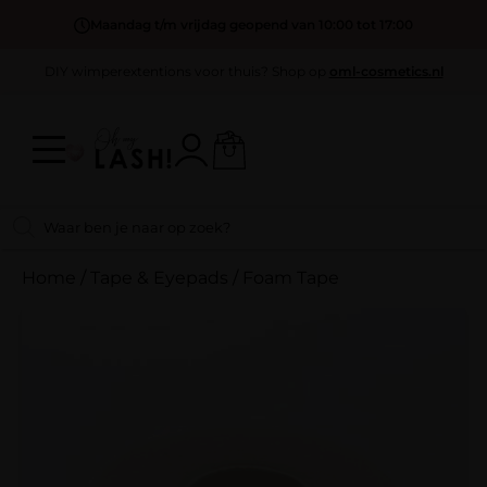
Maandag t/m vrijdag geopend van 10:00 tot 17:00
DIY wimperextentions voor thuis? Shop op
oml-cosmetics.nl
Home
/
Tape & Eyepads
/
Foam Tape