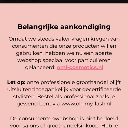
uit 5
Vereiste velden zijn gemarkeerd met
*
In winkelwagen
Je waardering
*
Belangrijke aankondiging
Je beoordeling
*
Omdat we steeds vaker vragen kregen van
consumenten die onze producten willen
Cookie mededeling
gebruiken, hebben we nu een aparte
We gebruiken cookies om ervoor te zorgen dat onze
webshop speciaal voor particulieren
website zo soepel mogelijk draait. Als je doorgaat met het
Naam
*
gelanceerd:
oml-cosmetics.nl
gebruiken van de website, gaan we er vanuit dat je
hiermee instemt.
Let op:
onze professionele groothandel blijft
Wimperlijm
OH MY LASH! Nazorgkaartjes
E-mail
*
Beheer diensten
Reiningingsdoekjes (wit en
(25 stuks)
uitsluitend toegankelijk voor gecertificeerde
roze)
4,95
stylisten. Bestel als professional zoals je
Accepteer
5,95
gewend bent via www.oh-my-lash.nl
In winkelwagen
Opties selecteren
Bekijk voorkeuren
De consumentenwebshop is niet bedoeld
Cookiebeleid
Privacy policy
voor salons of groothandelsinkoop. Heb je