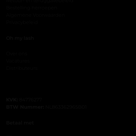
Retour- en teruggavebeleid
Bestelling herroepen
Algemene Voorwaarden
Privacybeleid
Oh my lash
Over ons
Vacatures
Distributeurs
KVK:
84776277
BTW Nummer:
NL863362965B01
Betaal met