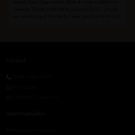
optrad. Toen 2 jaar zonder. Maar ik miste ze altijd met
vakantie. Durfde nooit zelf te proberen tot nu....en wat
een verrassing ik kon het in 1 keer goed zelf in 15 min.
En ik ben verkocht haha... Ik ben benieuwd hoe lang ze
blijven zitten tot nu al 5 dg perfect. Ik heb er wel een
seal overgedaan want ik sport veel.
Ik hoop dat er ook een volle wimpers bestaat zonder
eyeliner effect met clear band.
Bij twijfel gewoon doen het is echt makkelijk met
Contact
vergroot spiegel (bijna 60 dus vandaar )En ze zijn
prachtig zacht en geen kunstof nep look op je ogen.
+3138 - 458 04 77
Maar wel mooi volume.
Whatsapp
info@oh-my-lash.nl
Openingstijden
Maandag t/m vrijdag