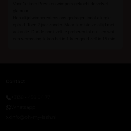
Voor 1e keer Press on wimpers gekocht de velvet
glamour.
Heb altijd wimperextensions gedragen todat allergie
optrad. Toen 2 jaar zonder. Maar ik miste ze altijd met
vakantie. Durfde nooit zelf te proberen tot nu....en wat
een verrassing ik kon het in 1 keer goed zelf in 15 min.
En ik ben verkocht haha... Ik ben benieuwd hoe lang ze
blijven zitten tot nu al 5 dg perfect. Ik heb er wel een
seal overgedaan want ik sport veel.
Ik hoop dat er ook een volle wimpers bestaat zonder
eyeliner effect met clear band.
Bij twijfel gewoon doen het is echt makkelijk met
Contact
vergroot spiegel (bijna 60 dus vandaar )En ze zijn
prachtig zacht en geen kunstof nep look op je ogen.
+3138 - 458 04 77
Maar wel mooi volume.
Whatsapp
info@oh-my-lash.nl