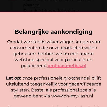
van de meter.
plaatsen.
Groot, overzichtelijk display
Door de kleine, redelijk diepe
Helpt je de ideale omstandigheden
uitsparingen blijft de lijm super lang
voor lashlijm te bewaken
Een beoordeling toevoegen
goed!
Onmisbaar voor een optimale lash
Je e-mailadres wordt niet gepubliceerd.
retentie
Vereiste velden zijn gemarkeerd met
*
Belangrijke aankondiging
Compact en perfect voor iedere salon
Je waardering
*
of behandelruimte
Omdat we steeds vaker vragen kregen van
consumenten die onze producten willen
Gerelateerde producten
Cookie mededeling
Je beoordeling
*
excl. batterijen
gebruiken, hebben we nu een aparte
We gebruiken cookies om ervoor te zorgen dat onze
webshop speciaal voor particulieren
website zo soepel mogelijk draait. Als je doorgaat met het
gelanceerd:
oml-cosmetics.nl
gebruiken van de website, gaan we er vanuit dat je
hiermee instemt.
Let op:
onze professionele groothandel blijft
Naam
*
Beheer diensten
uitsluitend toegankelijk voor gecertificeerde
stylisten. Bestel als professional zoals je
Accepteer
gewend bent via www.oh-my-lash.nl
E-mail
*
Bekijk voorkeuren
Mascara Borsteltjes Silicone (25