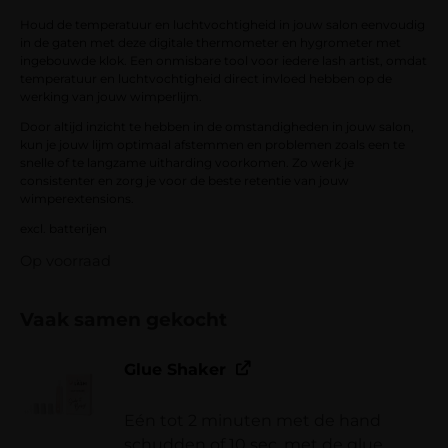
klantbeoordelingen
Houd de temperatuur en luchtvochtigheid in jouw salon eenvoudig
in de gaten met deze digitale thermometer en hygrometer met
ingebouwde klok. Een onmisbare tool voor iedere lash artist, omdat
temperatuur en luchtvochtigheid direct invloed hebben op de
werking van jouw wimperlijm.
Door altijd inzicht te hebben in de omstandigheden in jouw salon,
kun je jouw lijm optimaal afstemmen en problemen zoals een te
snelle of te langzame uitharding voorkomen. Zo werk je
consistenter en zorg je voor de beste retentie van jouw
wimperextensions.
excl. batterijen
Op voorraad
Vaak samen gekocht
Glue Shaker
Eén tot 2 minuten met de hand
schudden of 10 sec. met de glue