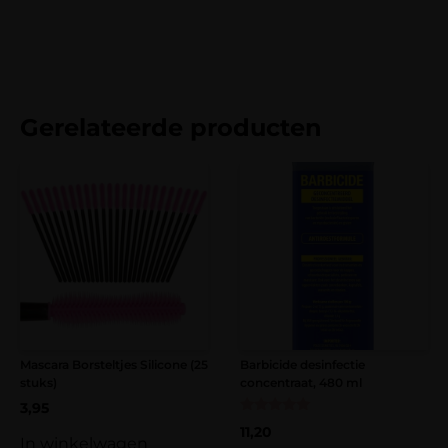
voor je klant, wat natuurlijk het
bestellingen geldt bij ons: op werkdagen vóór
belangrijkste is! De vlakke zijkanten
15:00 uur besteld, dezelfde dag nog
maken het makkelijk om je wimpers/lijm
verstuurd.
op te leggen. Heel tevreden.
Verzending naar België is gratis bij
Gerelateerde producten
bestellingen vanaf € 100,-.
Een beoordeling toevoegen
Verzending binnen Nederland is altijd gratis
Je e-mailadres wordt niet gepubliceerd.
bij bestellingen vanaf €50,-.
Vereiste velden zijn gemarkeerd met
*
Bij een bestelbedrag onder de € 100,- worden
Je waardering
*
verzendkosten van € 8,95 in rekening
gebracht.
Je beoordeling
*
Mascara Borsteltjes Silicone (25
Barbicide desinfectie
stuks)
concentraat, 480 ml
Naam
*
3,95
Gewaardeerd
11,20
5.00
In winkelwagen