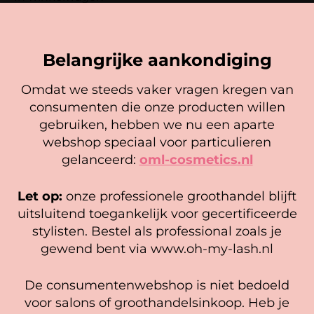
uit 5
Lees verder
E-mail
*
Belangrijke aankondiging
Omdat we steeds vaker vragen kregen van
consumenten die onze producten willen
Cookie mededeling
gebruiken, hebben we nu een aparte
We gebruiken cookies om ervoor te zorgen dat onze
webshop speciaal voor particulieren
website zo soepel mogelijk draait. Als je doorgaat met het
gelanceerd:
oml-cosmetics.nl
gebruiken van de website, gaan we er vanuit dat je
hiermee instemt.
Let op:
onze professionele groothandel blijft
Nano Mister
Oh my lash! Poster loving
Beheer diensten
uitsluitend toegankelijk voor gecertificeerde
lashes
stylisten. Bestel als professional zoals je
Gewaardeerd
6,95
27,95
Accepteer
5.00
gewend bent via www.oh-my-lash.nl
uit 5
In winkelwagen
Opties selecteren
Bekijk voorkeuren
De consumentenwebshop is niet bedoeld
Cookiebeleid
Privacy policy
voor salons of groothandelsinkoop. Heb je