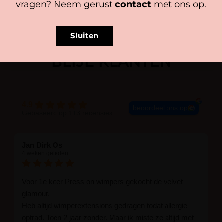
vragen? Neem gerust
contact
met ons op.
Sluiten
BLIJE KLANTEN
4.9
beoordeel ons op
Gebaseerd op 113 recensies
Jan Dirk Os
4 weken geleden
Voor 1e keer Press on wimpers gekocht de velvet
glamour.
Heb altijd wimperextensions gedragen todat allergie
optrad. Toen 2 jaar zonder. Maar ik miste ze altijd met