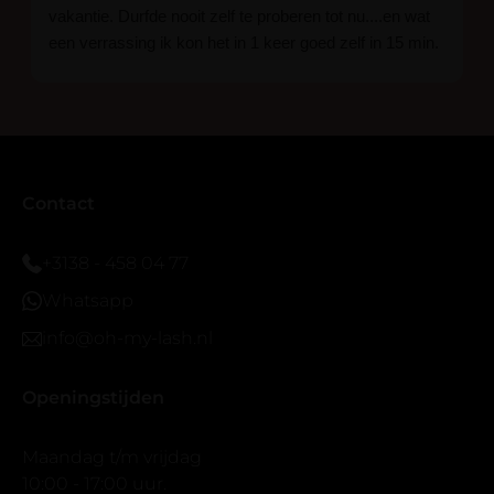
vakantie. Durfde nooit zelf te proberen tot nu....en wat
een verrassing ik kon het in 1 keer goed zelf in 15 min.
En ik ben verkocht haha... Ik ben benieuwd hoe lang ze
blijven zitten tot nu al 5 dg perfect. Ik heb er wel een
seal overgedaan want ik sport veel.
Ik hoop dat er ook een volle wimpers bestaat zonder
eyeliner effect met clear band.
Bij twijfel gewoon doen het is echt makkelijk met
Contact
vergroot spiegel (bijna 60 dus vandaar )En ze zijn
prachtig zacht en geen kunstof nep look op je ogen.
+3138 - 458 04 77
Maar wel mooi volume.
Whatsapp
info@oh-my-lash.nl
Openingstijden
Maandag t/m vrijdag
10:00 - 17:00 uur.