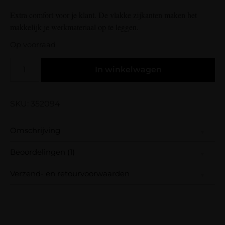
klantbeoordeling
Extra comfort voor je klant. De vlakke zijkanten maken het
makkelijk je werkmateriaal op te leggen.
Op voorraad
In winkelwagen
SKU: 352094
Omschrijving
Beoordelingen (1)
Extra comfort voor je klant. De vlakke
zijkanten maken het makkelijk je
Verzend- en retourvoorwaarden
werkmateriaal op te leggen.
Samen met PostNL zorgen wij ervoor dat je
Gewaardeerd
Famke Poel
–
9 maart 2023
5
uit 5
pakket wordt geleverd op het door jou
Fijn hoofdkussen die veel comfort geeft
gekozen afleveradres. Voor geplaatste