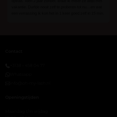
optrad. Toen 2 jaar zonder. Maar ik miste ze altijd met
vakantie. Durfde nooit zelf te proberen tot nu....en wat
een verrassing ik kon het in 1 keer goed zelf in 15 min.
En ik ben verkocht haha... Ik ben benieuwd hoe lang ze
blijven zitten tot nu al 5 dg perfect. Ik heb er wel een
seal overgedaan want ik sport veel.
Ik hoop dat er ook een volle wimpers bestaat zonder
eyeliner effect met clear band.
Bij twijfel gewoon doen het is echt makkelijk met
Contact
vergroot spiegel (bijna 60 dus vandaar )En ze zijn
prachtig zacht en geen kunstof nep look op je ogen.
+3138 - 458 04 77
Maar wel mooi volume.
Whatsapp
info@oh-my-lash.nl
Openingstijden
Maandag t/m vrijdag