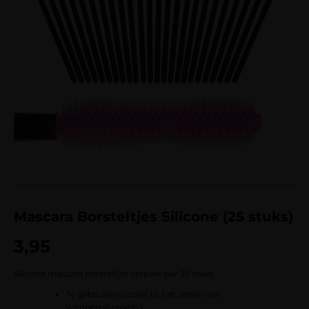
Mascara Borsteltjes Silicone (25 stuks)
3,95
Silicone mascara borsteltjes verpakt per 25 stuks
Te gebruiken vooraf bij het zetten van
wimperextensions