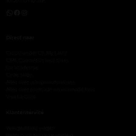
10:00 - 17:00 uur.
Direct naar
Groothandel Oh My Lash!
OML Cosmetics voor thuis
De academie
Onze salon
Alles over wimperextensions
Alles over premade en promade fans
Viva La Coco
Klantenservice
Veelgestelde vragen
Retour- en teruggavebeleid