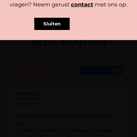
vragen? Neem gerust
contact
met ons op.
Sluiten
BLIJE KLANTEN
4.9
beoordeel ons op
Gebaseerd op 113 recensies
Jan Dirk Os
4 weken geleden
Voor 1e keer Press on wimpers gekocht de velvet
glamour.
Heb altijd wimperextensions gedragen todat allergie