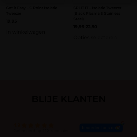
Got it Easy – C Point Isolatie
SPLIT IT – Isolatie Tweezer
Tweezer
(Black Plasma & Stainless
Steel)
19,95
19,95
-
22,50
In winkelwagen
Opties selecteren
BLIJE KLANTEN
4.9
beoordeel ons op
Gebaseerd op 113 recensies