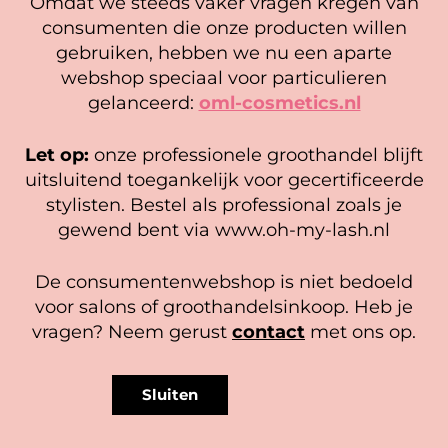
Omdat we steeds vaker vragen kregen van
consumenten die onze producten willen
Cookie mededeling
gebruiken, hebben we nu een aparte
E-mail
*
We gebruiken cookies om ervoor te zorgen dat onze
webshop speciaal voor particulieren
website zo soepel mogelijk draait. Als je doorgaat met het
gelanceerd:
oml-cosmetics.nl
PLAY IT COOL – Diamond
New!! Nano tech mega volume
gebruiken van de website, gaan we er vanuit dat je
Coated Tweezer
tweezers 2.0
hiermee instemt.
32,50
Let op:
onze professionele groothandel blijft
Gewaardeerd
39,95
Beheer diensten
5.00
uitsluitend toegankelijk voor gecertificeerde
In winkelwagen
uit 5
stylisten. Bestel als professional zoals je
In winkelwagen
Accepteer
gewend bent via www.oh-my-lash.nl
Bekijk voorkeuren
De consumentenwebshop is niet bedoeld
Cookiebeleid
Privacy policy
voor salons of groothandelsinkoop. Heb je
vragen? Neem gerust
contact
met ons op.
Sluiten