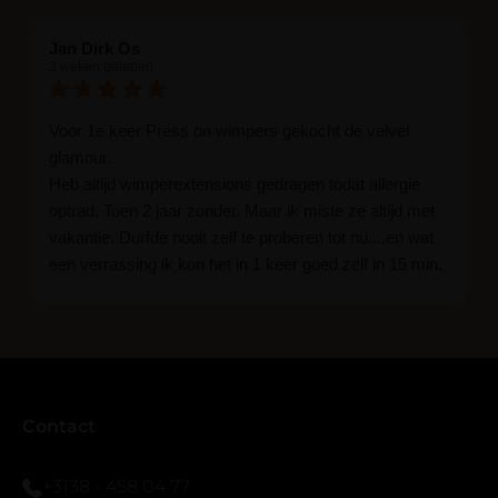
Jan Dirk Os
3 weken geleden
Voor 1e keer Press on wimpers gekocht de velvet
glamour.
Heb altijd wimperextensions gedragen todat allergie
optrad. Toen 2 jaar zonder. Maar ik miste ze altijd met
vakantie. Durfde nooit zelf te proberen tot nu....en wat
een verrassing ik kon het in 1 keer goed zelf in 15 min.
En ik ben verkocht haha... Ik ben benieuwd hoe lang ze
blijven zitten tot nu al 5 dg perfect. Ik heb er wel een
seal overgedaan want ik sport veel.
Ik hoop dat er ook een volle wimpers bestaat zonder
eyeliner effect met clear band.
Bij twijfel gewoon doen het is echt makkelijk met
Contact
vergroot spiegel (bijna 60 dus vandaar )En ze zijn
prachtig zacht en geen kunstof nep look op je ogen.
+3138 - 458 04 77