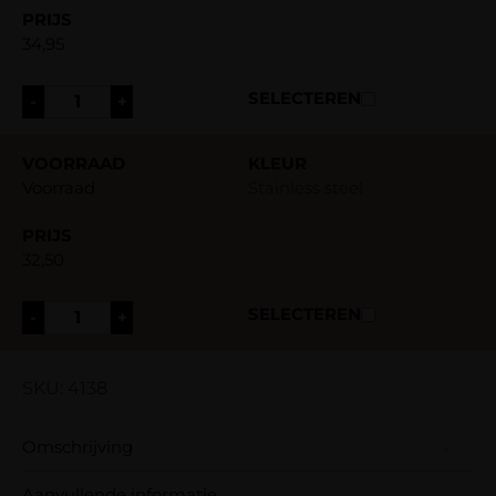
34,95
-
+
Voorraad
Stainless steel
32,50
-
+
SKU: 4138
Omschrijving
Aanvullende informatie
Deze Volume Tweezer is tevens te gebruiken