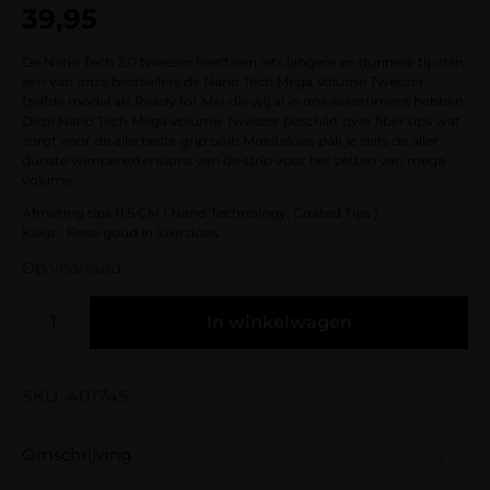
39,95
gebaseerd
op
klantbeoordelingen
De Nano Tech 2.0 tweezer heeft een iets langere en dunnere tip dan
een van onze bestsellers de Nano Tech Mega Volume Tweezer
(zelfde model als Ready for Me) die wij al in ons assortiment hebben.
Deze Nano Tech Mega volume tweezer beschikt over fiber tips wat
zorgt voor de allerbeste grip ooit! Moeiteloos pak je zelfs de aller
dunste wimperextensions van de strip voor het zetten van mega
volume.
Afmeting tips 11.5 CM ( Nano Technology, Coated Tips )
Kleur : Rose goud in luxe doos
Op voorraad
In winkelwagen
SKU: 401745
Omschrijving