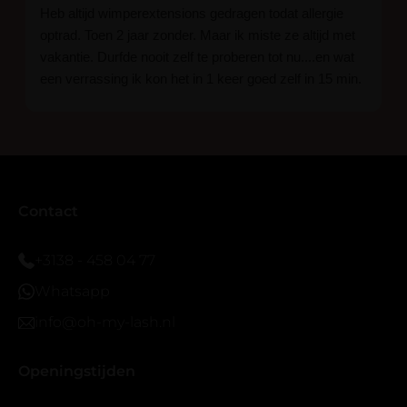
Heb altijd wimperextensions gedragen todat allergie
optrad. Toen 2 jaar zonder. Maar ik miste ze altijd met
vakantie. Durfde nooit zelf te proberen tot nu....en wat
een verrassing ik kon het in 1 keer goed zelf in 15 min.
En ik ben verkocht haha... Ik ben benieuwd hoe lang ze
blijven zitten tot nu al 5 dg perfect. Ik heb er wel een
seal overgedaan want ik sport veel.
Ik hoop dat er ook een volle wimpers bestaat zonder
eyeliner effect met clear band.
Bij twijfel gewoon doen het is echt makkelijk met
Contact
vergroot spiegel (bijna 60 dus vandaar )En ze zijn
prachtig zacht en geen kunstof nep look op je ogen.
+3138 - 458 04 77
Maar wel mooi volume.
Whatsapp
info@oh-my-lash.nl
Openingstijden