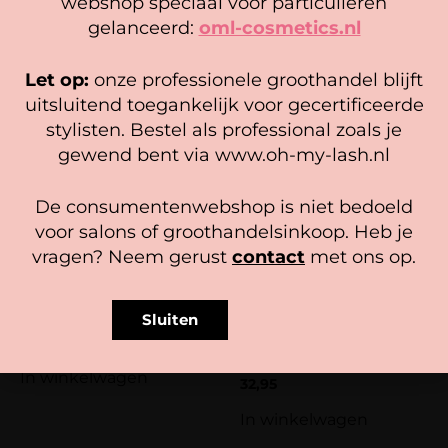
webshop speciaal voor particulieren
website zo soepel mogelijk draait. Als je doorgaat met het
gelanceerd:
oml-cosmetics.nl
In winkelwagen
In winkelwagen
gebruiken van de website, gaan we er vanuit dat je
hiermee instemt.
Let op:
onze professionele groothandel blijft
Beheer diensten
uitsluitend toegankelijk voor gecertificeerde
stylisten. Bestel als professional zoals je
Accepteer
gewend bent via www.oh-my-lash.nl
Bekijk voorkeuren
De consumentenwebshop is niet bedoeld
Cookiebeleid
Privacy policy
voor salons of groothandelsinkoop. Heb je
vragen? Neem gerust
contact
met ons op.
Lost with You – Diamond
New!! Ready for me 2.0 –
Coated Volume Tweezer 45°
Diamond coated volume
Sluiten
tweezer 45°
34,95
In winkelwagen
Gewaardeerd
32,95
4.00
uit 5
In winkelwagen