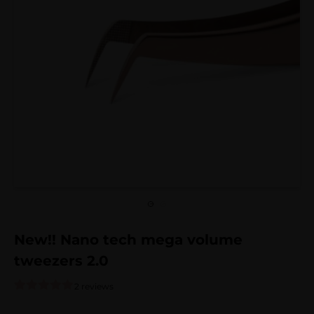
New!! Nano tech mega volume
tweezers 2.0
2 reviews
Gewaardeerd
2
5.00
op 5