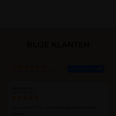
BLIJE KLANTEN
4.9
beoordeel ons op
Gebaseerd op 113 recensies
Jan Dirk Os
4 weken geleden
Voor 1e keer Press on wimpers gekocht de velvet
glamour.