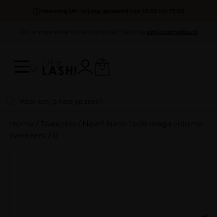
Maandag t/m vrijdag geopend van 10:00 tot 17:00
DIY wimperextentions voor thuis? Shop op
oml-cosmetics.nl
Home
/
Tweezers
/
New!! Nano tech mega volume
tweezers 2.0