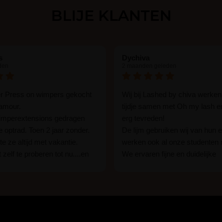
BLIJE KLANTEN
s
Dychiva
den
2 maanden geleden
er Press on wimpers gekocht
Wij bij Lashed by chiva werken
lamour.
tijdje samen met Oh my lash e
wimperextensions gedragen
erg tevreden!
ie optrad. Toen 2 jaar zonder.
De lijm gebruiken wij van hun e
e ze altijd met vakantie.
werken ook al onze studenten
 zelf te proberen tot nu....en
We ervaren fijne en duidelijke
rassing ik kon het in 1 keer
communicatie als er vragen zij
n 15 min. En ik ben verkocht
Wij raden hun lijm iedereen aan
ben benieuwd hoe lang ze
een beginner of een ervaren w
n tot nu al 5 dg perfect. Ik heb
styliste bent.
seal overgedaan want ik sport