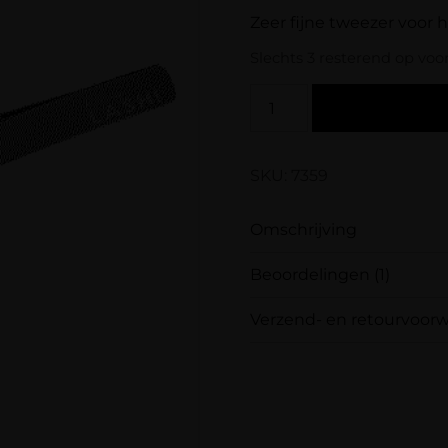
Zeer fijne tweezer voor 
Slechts 3 resterend op voo
SKU: 7359
Omschrijving
Beoordelingen (1)
Zeer fijne tweezer voo
meer ronding dan de b
Verzend- en retourvoor
Gewaardeerd
Samen met PostNL zor
Marian
(geverifieerde e
5
uit 5
het door jou gekozen a
Werkt super fijn
ons: op werkdagen vóó