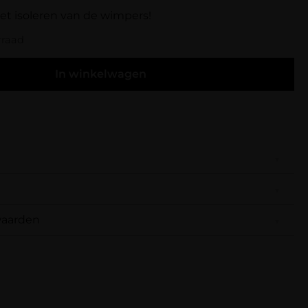
het isoleren van de wimpers!
rraad
In winkelwagen
r het isoleren van de wimpers! Deze heeft iets
ekende Split It Tweezer.
waarden
gen wij ervoor dat je pakket wordt geleverd op
igenaar)
–
21 oktober 2023
fleveradres. Voor geplaatste bestellingen geldt bij
r 15:00 uur besteld, dezelfde dag nog verstuurd.