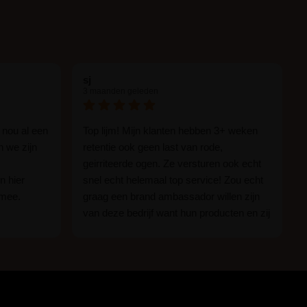
sj
3 maanden geleden
 nou al een
Top lijm! Mijn klanten hebben 3+ weken
n we zijn
retentie ook geen last van rode,
geirriteerde ogen. Ze versturen ook echt
n hier
snel echt helemaal top service! Zou echt
 mee.
graag een brand ambassador willen zijn
van deze bedrijf want hun producten en zij
n.
zijn ge-wel-dig!
 of je nou
imper