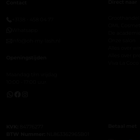
Direct naar
veel.
Contact
Ik hoop dat
bestaat zon
Groothandel
+3138 - 458 04 77
band.
OML Cosmeti
Whatsapp
Bij twijfel 
De academi
makkelijk m
Onze salon
info@oh-my-lash.nl
dus vandaar
Alles over w
geen kunsto
Alles over 
Openingstijden
wel mooi v
Viva La Coco
Maandag t/m vrijdag
10:00 - 17:00 uur.
Betaal met
KVK:
84776277
BTW Nummer:
NL863362965B01