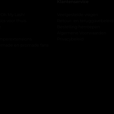
Klantenservice
 er ook een volle wimpers
der eyeliner effect met clear
 Oh My Lash!
Veelgestelde vragen
cs voor thuis
Retour- en teruggavebeleid
gewoon doen het is echt
e
Bestelling herroepen
et vergroot spiegel (bijna 60
Algemene Voorwaarden
 )En ze zijn prachtig zacht en
imperextensions
Privacybeleid
f nep look op je ogen. Maar
premade en promade fans
olume.