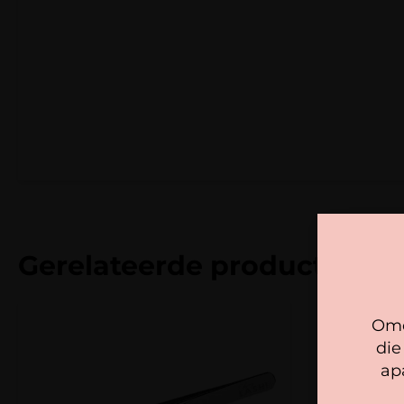
Gerelateerde producten
Omd
die
ap
We