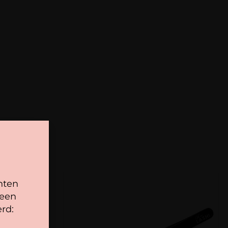
is gratis bij bestellingen vanaf € 100,-.
voegen
rland is altijd gratis bij bestellingen vanaf €50,-.
niet gepubliceerd.
Vereiste velden zijn gemarkeerd
onder de € 100,- worden verzendkosten van € 8,95
nten
 een
rd: