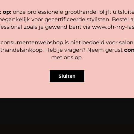
epel mogelijk draait. Als je doorgaat met het gebruiken van de
bsite, gaan we er vanuit dat je hiermee instemt.
t op:
onze professionele groothandel blijft uitsluit
oegankelijk voor gecertificeerde stylisten. Bestel a
heer diensten
fessional zoals je gewend bent via www.oh-my-las
Accepteer
Bekijk voorkeuren
 consumentenwebshop is niet bedoeld voor salons
thandelsinkoop. Heb je vragen? Neem gerust
con
Cookiebeleid
Privacy policy
met ons op.
ou – Diamond Coated Volume
Sponge Tweezer Cleanser
7,25
Sluiten
In winkelwagen
agen