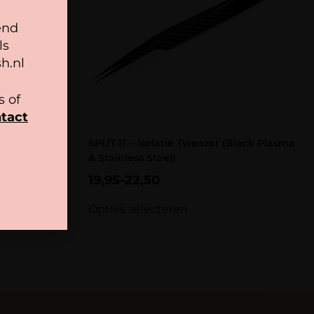
end
ls
h.nl
 of
tact
SPLIT IT – Isolatie Tweezer (Black Plasma
& Stainless Steel)
19,95
-
22,50
Opties selecteren