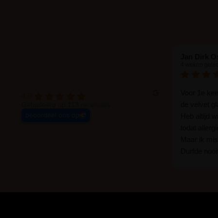
Jan Dirk O
4 weken gele
Voor 1e ke
4.9
de velvet g
Gebaseerd op 113 recensies
beoordeel ons op
Heb altijd 
todat allerg
Maar ik mist
Durfde nooit
wat een ver
goed zelf i
haha... Ik 
blijven zitte
er wel een 