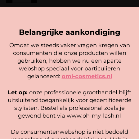
Voorraad
14 mm
Belangrijke aankondiging
0.06
18,95
Omdat we steeds vaker vragen kregen van
consumenten die onze producten willen
Cookie mededeling
-
+
gebruiken, hebben we nu een aparte
We gebruiken cookies om ervoor te zorgen dat onze
webshop speciaal voor particulieren
website zo soepel mogelijk draait. Als je doorgaat met het
gelanceerd:
oml-cosmetics.nl
gebruiken van de website, gaan we er vanuit dat je
Voorraad
6 mm
hiermee instemt.
Let op:
onze professionele groothandel blijft
Beheer diensten
uitsluitend toegankelijk voor gecertificeerde
0.07
18,95
stylisten. Bestel als professional zoals je
Accepteer
gewend bent via www.oh-my-lash.nl
-
+
Bekijk voorkeuren
De consumentenwebshop is niet bedoeld
Cookiebeleid
Privacy policy