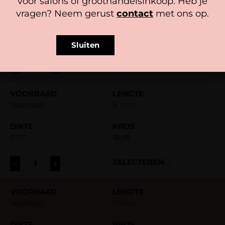
voor salons of groothandelsinkoop. Heb je
Voorraad
7 mm
vragen? Neem gerust
contact
met ons op.
0.07
18,95
Sluiten
-
+
Voorraad
8 mm
0.07
18,95
-
+
Voorraad
9 mm