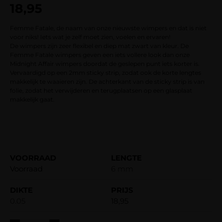
18,95
gebaseerd
op
klantbeoordelingen
Femme Fatale, de naam van onze nieuwste wimpers en dat is niet
voor niks! Iets wat je zelf moet zien, voelen en ervaren!
De wimpers zijn zeer flexibel en diep mat zwart van kleur. De
Femme Fatale wimpers geven een iets vollere look dan onze
Midnight Affair wimpers doordat de geslepen punt iets korter is.
Vervaardigd op een 2mm sticky strip, zodat ook de korte lengtes
makkelijk te waaieren zijn. De achterkant van de sticky strip is van
folie, zodat het verwijderen en terugplaatsen op een glasplaat
makkelijk gaat.
Voorraad
6 mm
0.05
18,95