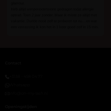
glamour.
Heb altijd wimperextensions gedragen todat allergie
optrad. Toen 2 jaar zonder. Maar ik miste ze altijd met
vakantie. Durfde nooit zelf te proberen tot nu....en wat
een verrassing ik kon het in 1 keer goed zelf in 15 min.
En ik ben verkocht haha... Ik ben benieuwd hoe lang ze
blijven zitten tot nu al 5 dg perfect. Ik heb er wel een
seal overgedaan want ik sport veel.
Ik hoop dat er ook een volle wimpers bestaat zonder
eyeliner effect met clear band.
Bij twijfel gewoon doen het is echt makkelijk met
Contact
vergroot spiegel (bijna 60 dus vandaar )En ze zijn
prachtig zacht en geen kunstof nep look op je ogen.
+3138 - 458 04 77
Maar wel mooi volume.
Whatsapp
info@oh-my-lash.nl
Openingstijden