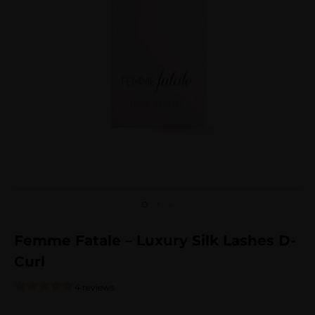
Femme Fatale – Luxury Silk Lashes D-
Curl
4 reviews
Gewaardeerd
4
5.00
op 5