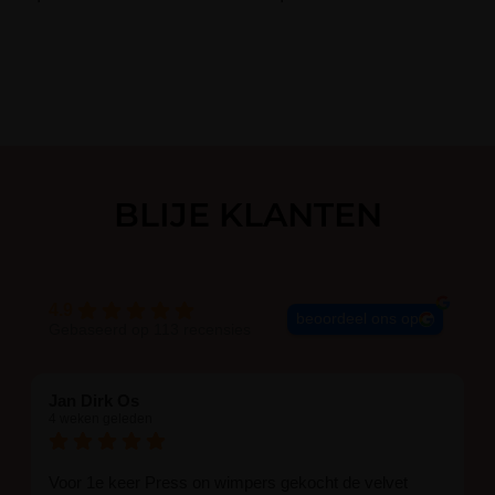
Naam
*
E-mail
*
BLIJE KLANTEN
4.9
beoordeel ons op
Gebaseerd op 113 recensies
Jan Dirk Os
4 weken geleden
Voor 1e keer Press on wimpers gekocht de velvet