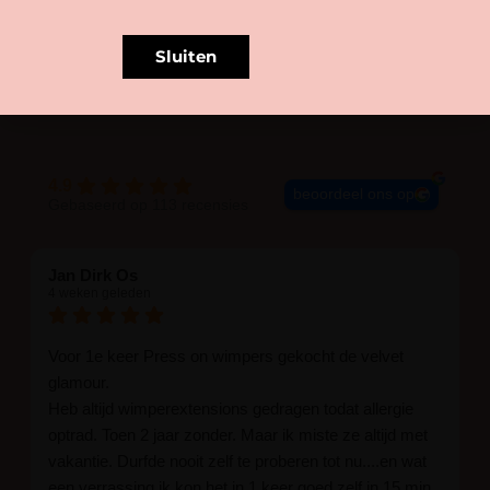
Sluiten
BLIJE KLANTEN
4.9
beoordeel ons op
Gebaseerd op 113 recensies
Jan Dirk Os
4 weken geleden
Voor 1e keer Press on wimpers gekocht de velvet
glamour.
Heb altijd wimperextensions gedragen todat allergie
optrad. Toen 2 jaar zonder. Maar ik miste ze altijd met
vakantie. Durfde nooit zelf te proberen tot nu....en wat
een verrassing ik kon het in 1 keer goed zelf in 15 min.