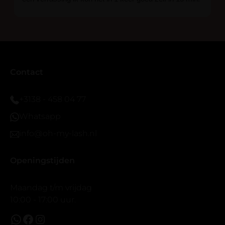
En ik ben verkocht haha... Ik ben benieuwd hoe lang ze
blijven zitten tot nu al 5 dg perfect. Ik heb er wel een
seal overgedaan want ik sport veel.
Ik hoop dat er ook een volle wimpers bestaat zonder
eyeliner effect met clear band.
Bij twijfel gewoon doen het is echt makkelijk met
Contact
vergroot spiegel (bijna 60 dus vandaar )En ze zijn
prachtig zacht en geen kunstof nep look op je ogen.
+3138 - 458 04 77
Maar wel mooi volume.
Whatsapp
info@oh-my-lash.nl
Openingstijden
Maandag t/m vrijdag
10:00 - 17:00 uur.