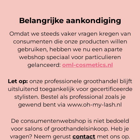
drogen. Het gebruik van microbrushes of een
lipgloss applicator is uiteraard ook mogelijk.
Belangrijke aankondiging
15ml
Omdat we steeds vaker vragen kregen van
PH waarde 5.5
consumenten die onze producten willen
Cookie mededeling
gebruiken, hebben we nu een aparte
We gebruiken cookies om ervoor te zorgen dat onze
webshop speciaal voor particulieren
website zo soepel mogelijk draait. Als je doorgaat met het
gelanceerd:
oml-cosmetics.nl
gebruiken van de website, gaan we er vanuit dat je
Wimper reinigingskwast 5
Super Bonder – Stuck on You
hiermee instemt.
stuks
Let op:
onze professionele groothandel blijft
Gewaardeerd
29,25
Beheer diensten
uitsluitend toegankelijk voor gecertificeerde
5.00
Gewaardeerd
9,95
uit 5
5.00
stylisten. Bestel als professional zoals je
In winkelwagen
uit 5
Accepteer
In winkelwagen
gewend bent via www.oh-my-lash.nl
Bekijk voorkeuren
De consumentenwebshop is niet bedoeld
Cookiebeleid
Privacy policy
voor salons of groothandelsinkoop. Heb je
vragen? Neem gerust
contact
met ons op.