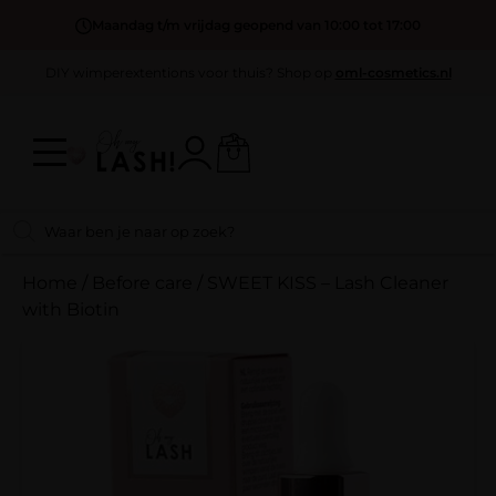
Maandag t/m vrijdag geopend van 10:00 tot 17:00
DIY wimperextentions voor thuis? Shop op
oml-cosmetics.nl
Home
/
Before care
/
SWEET KISS – Lash Cleaner
with Biotin