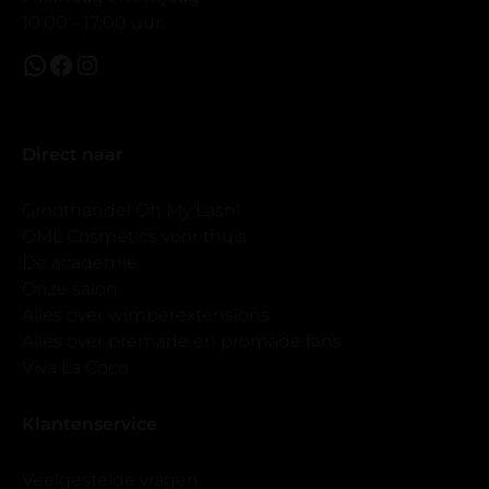
Seed Oil , Hydrolyzed Keratin, Xylitol,
10:00 - 17:00 uur.
Helianthus Annuus (Sunflower) Seed Oil,
Anastatica Hierochuntica Extract, Tocopherol,
Avena Strigosa Seed Extract, Lecithin Sodium
Phytate, Glucose, Hydrolyzed Rice Protein,
Adansonia Digitata Seed Oil, Mel
Direct naar
(Honey), Tremella Fuciformis (Snow
Mushroom) Extract, Sodium Benzoate,
Groothandel Oh My Lash!
Limonene, Alcohol, Potassium Sorbate, Benzyl
OML Cosmetics voor thuis
Salicylate, Citric Acid, Sodium Hyaluronate,
De academie
Benzyl Alcohol, Alcohol, Linalool, Citral.
Onze salon
Alles over wimperextensions
Alles over premade en promade fans
Viva La Coco
Klantenservice
Veelgestelde vragen