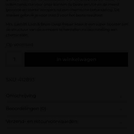
willen tenslotte voor onze klanten de beste service en de meest
gezonde en sterke wimpers na een chemische behandeling. Dit
masker gebruik je voor stap 3 voor het beste resultaat.
Mrs. Lashlift Lash & Brow Deep Repair Mask is een super booster om
de structuur van de wimpers te herstellen na blootstelling aan
chemicaliën.
Op voorraad
In winkelwagen
SKU: 412893
Omschrijving
Beoordelingen (0)
Geen must in de behandeling maar zeker wel
een aanrader is het gebruik van het Mrs.
Verzend- en retourvoorwaarden
Lashlift Lash & Brow Deep Repair Mask. We
Er zijn nog geen beoordelingen.
willen tenslotte voor onze klanten de beste
Wees de eerste om “Mrs Lashlift PRO Lash &