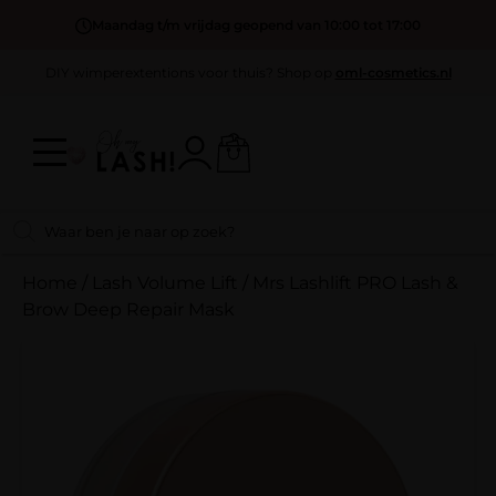
Maandag t/m vrijdag geopend van 10:00 tot 17:00
DIY wimperextentions voor thuis? Shop op
oml-cosmetics.nl
Home
/
Lash Volume Lift
/
Mrs Lashlift PRO Lash &
Brow Deep Repair Mask