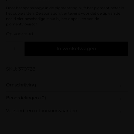
Door het sponslaagje in de pigmentring blijft het pigment beter in
het cupje zitten. De spons zorgt er tevens voor dat de tip van de
naald niet beschadigd raakt bij het oppakken van de
pigmentvloeistof.
Op voorraad
In winkelwagen
SKU: 370728
Omschrijving
Beoordelingen (0)
Set van 2 wegwerp pigment ringen te
gebruiken tijdens het pigmenteren in de
Verzend- en retourvoorwaarden
huid.
Er zijn nog geen beoordelingen.
Wees de eerste om “SPMU Couture –
Samen met PostNL zorgen wij ervoor dat je
Door het sponslaagje in de pigmentring blijft
Wegwerp pigment ringen – Set van 2” te
pakket wordt geleverd op het door jou
het pigment beter in het cupje zitten. De