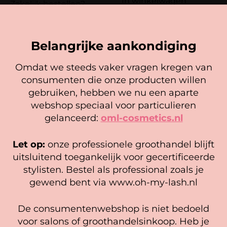
In winkelwagen
Zakelijk bestellen?
Registreer hier
Belangrijke aankondiging
Omdat we steeds vaker vragen kregen van
consumenten die onze producten willen
Cookie mededeling
gebruiken, hebben we nu een aparte
We gebruiken cookies om ervoor te zorgen dat onze
webshop speciaal voor particulieren
website zo soepel mogelijk draait. Als je doorgaat met het
gelanceerd:
oml-cosmetics.nl
gebruiken van de website, gaan we er vanuit dat je
hiermee instemt.
Let op:
onze professionele groothandel blijft
SPMU Couture –
SPMU Couture – Siliconen
Beheer diensten
uitsluitend toegankelijk voor gecertificeerde
Naaldmodules – Type 3 Nano
pigment cup klein per 20 stuks
stylisten. Bestel als professional zoals je
Accepteer
9,95
2,99
gewend bent via www.oh-my-lash.nl
In winkelwagen
In winkelwagen
Bekijk voorkeuren
De consumentenwebshop is niet bedoeld
Cookiebeleid
Privacy policy
voor salons of groothandelsinkoop. Heb je