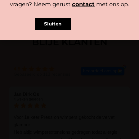
vragen? Neem gerust
contact
met ons op.
Sluiten
BLIJE KLANTEN
4.9
beoordeel ons op
Gebaseerd op 113 recensies
Jan Dirk Os
4 weken geleden
Voor 1e keer Press on wimpers gekocht de velvet
glamour.
Heb altijd wimperextensions gedragen todat allergie