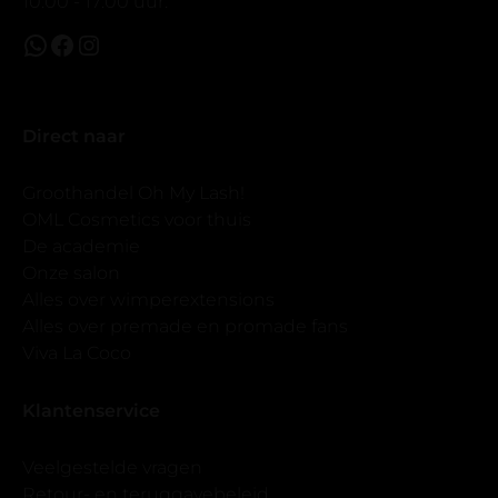
10:00 - 17:00 uur.
Direct naar
Groothandel Oh My Lash!
OML Cosmetics voor thuis
De academie
Onze salon
Alles over wimperextensions
Alles over premade en promade fans
Viva La Coco
Klantenservice
Veelgestelde vragen
Retour- en teruggavebeleid