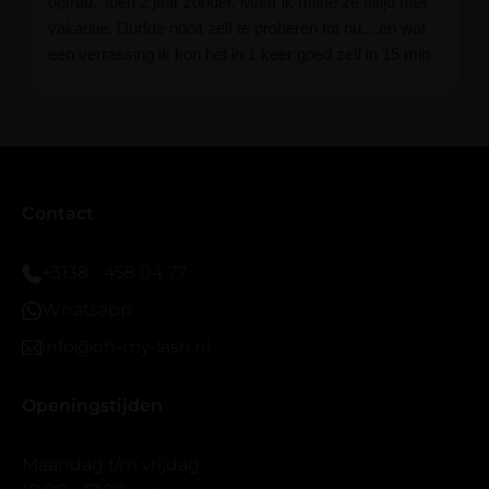
optrad. Toen 2 jaar zonder. Maar ik miste ze altijd met
vakantie. Durfde nooit zelf te proberen tot nu....en wat
een verrassing ik kon het in 1 keer goed zelf in 15 min.
En ik ben verkocht haha... Ik ben benieuwd hoe lang ze
blijven zitten tot nu al 5 dg perfect. Ik heb er wel een
seal overgedaan want ik sport veel.
Ik hoop dat er ook een volle wimpers bestaat zonder
eyeliner effect met clear band.
Bij twijfel gewoon doen het is echt makkelijk met
Contact
vergroot spiegel (bijna 60 dus vandaar )En ze zijn
prachtig zacht en geen kunstof nep look op je ogen.
+3138 - 458 04 77
Maar wel mooi volume.
Whatsapp
info@oh-my-lash.nl
Openingstijden
Maandag t/m vrijdag