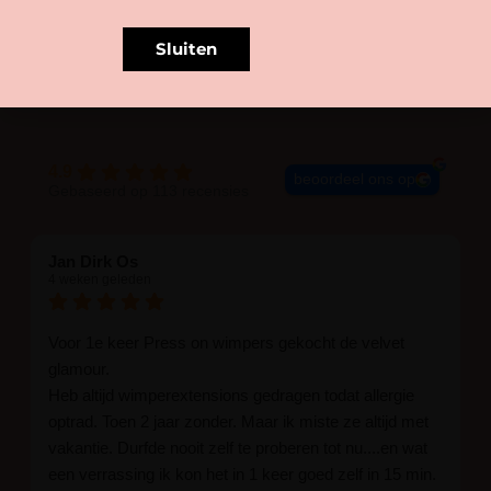
Sluiten
BLIJE KLANTEN
4.9
beoordeel ons op
Gebaseerd op 113 recensies
Jan Dirk Os
4 weken geleden
Voor 1e keer Press on wimpers gekocht de velvet
glamour.
Heb altijd wimperextensions gedragen todat allergie
optrad. Toen 2 jaar zonder. Maar ik miste ze altijd met
vakantie. Durfde nooit zelf te proberen tot nu....en wat
een verrassing ik kon het in 1 keer goed zelf in 15 min.