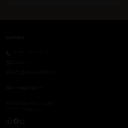
En ik ben verkocht haha... Ik ben benieuwd hoe lang ze
blijven zitten tot nu al 5 dg perfect. Ik heb er wel een
seal overgedaan want ik sport veel.
Ik hoop dat er ook een volle wimpers bestaat zonder
eyeliner effect met clear band.
Bij twijfel gewoon doen het is echt makkelijk met
Contact
vergroot spiegel (bijna 60 dus vandaar )En ze zijn
prachtig zacht en geen kunstof nep look op je ogen.
+3138 - 458 04 77
Maar wel mooi volume.
Whatsapp
info@oh-my-lash.nl
Openingstijden
Maandag t/m vrijdag
10:00 - 17:00 uur.