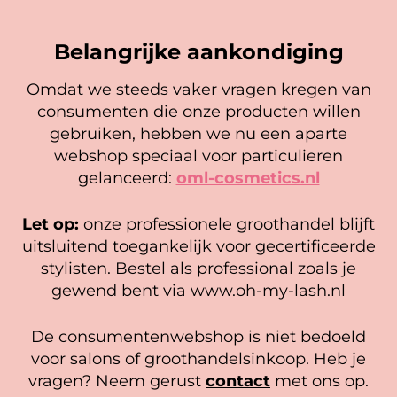
Belangrijke aankondiging
Omdat we steeds vaker vragen kregen van
consumenten die onze producten willen
Cookie mededeling
gebruiken, hebben we nu een aparte
We gebruiken cookies om ervoor te zorgen dat onze
webshop speciaal voor particulieren
website zo soepel mogelijk draait. Als je doorgaat met het
gelanceerd:
oml-cosmetics.nl
gebruiken van de website, gaan we er vanuit dat je
hiermee instemt.
SPMU Couture – Siliconen
SPMU Couture – Plastic folie
Let op:
onze professionele groothandel blijft
pigment cup klein per 20 stuks
rol
Beheer diensten
uitsluitend toegankelijk voor gecertificeerde
2,99
7,95
stylisten. Bestel als professional zoals je
Accepteer
In winkelwagen
In winkelwagen
gewend bent via www.oh-my-lash.nl
Bekijk voorkeuren
De consumentenwebshop is niet bedoeld
Cookiebeleid
Privacy policy
voor salons of groothandelsinkoop. Heb je
vragen? Neem gerust
contact
met ons op.