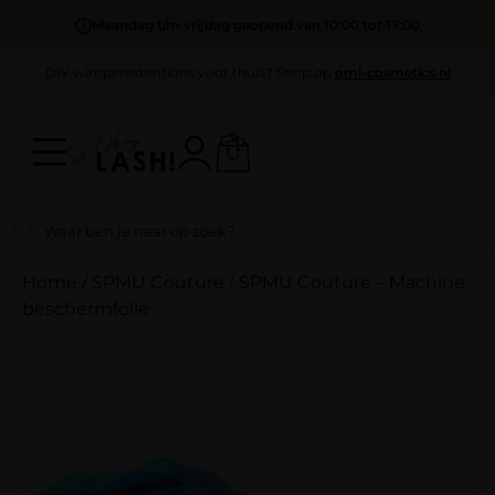
Maandag t/m vrijdag geopend van 10:00 tot 17:00
DIY wimperextentions voor thuis? Shop op
oml-cosmetics.nl
Home
/
SPMU Couture
/
SPMU Couture – Machine
beschermfolie