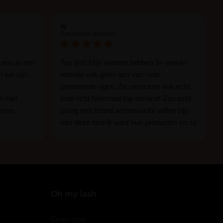
sj
3 maanden geleden
 nou al een
Top lijm! Mijn klanten hebben 3+ weken
n we zijn
retentie ook geen last van rode,
geirriteerde ogen. Ze versturen ook echt
n hier
snel echt helemaal top service! Zou echt
 mee.
graag een brand ambassador willen zijn
van deze bedrijf want hun producten en zij
n.
zijn ge-wel-dig!
 of je nou
imper
Oh my lash
Over ons