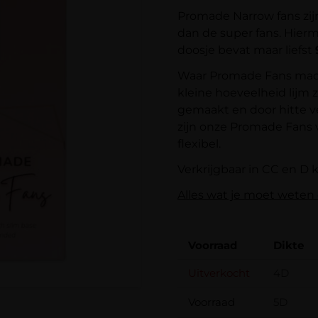
Promade Narrow fans zijn
dan de super fans. Hierm
doosje bevat maar liefst
Waar Promade Fans mach
kleine hoeveelheid lijm
gemaakt en door hitte v
zijn onze Promade Fans v
flexibel.
Verkrijgbaar in CC en D kr
Alles wat je moet weten
Voorraad
Dikte
Uitverkocht
4D
Voorraad
5D