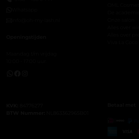
band.
OML Cosmeti
Whatsapp
Bij twijfel 
De academi
makkelijk m
Onze salon
info@oh-my-lash.nl
dus vandaar
Alles over w
geen kunsto
Alles over 
Openingstijden
wel mooi v
Viva La Coco
Maandag t/m vrijdag
10:00 - 17:00 uur.
Betaal met
KVK:
84776277
BTW Nummer:
NL863362965B01