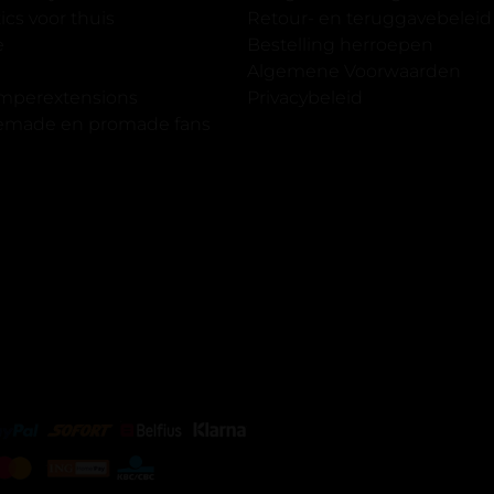
cs voor thuis
Retour- en teruggavebeleid
gewoon doen het is echt
e
Bestelling herroepen
et vergroot spiegel (bijna 60
Algemene Voorwaarden
 )En ze zijn prachtig zacht en
imperextensions
Privacybeleid
f nep look op je ogen. Maar
premade en promade fans
olume.