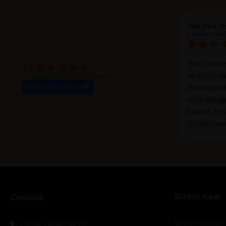
Jan Dirk O
4 weken gele
Voor 1e ke
4.9
de velvet g
Gebaseerd op 113 recensies
beoordeel ons op
Heb altijd 
todat allerg
Maar ik mist
Durfde nooit
wat een ver
goed zelf i
haha... Ik 
blijven zitte
er wel een 
Direct naar
veel.
Contact
Ik hoop dat
bestaat zon
Groothandel
+3138 - 458 04 77