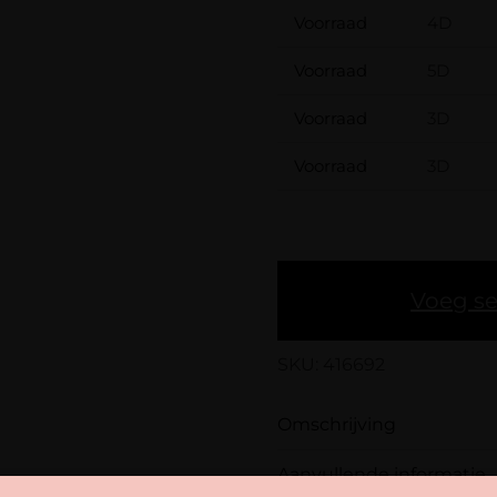
Voorraad
4D
Voorraad
5D
Voorraad
3D
Voorraad
3D
Voeg se
SKU: 416692
Omschrijving
Aanvullende informatie
Promade Narrow fans z