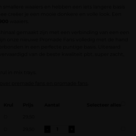
 smallere waaiers en hebben een iets langere basis
ee creëer je een mooie donkere en volle look. Een
900
waaiers.
inaal gemaakt zijn met een verbinding van een een
 zijn onze nieuwe Promade Fans volledig met de hand
erbonden in een perfecte puntige basis. Uiteraard
ervaardigd van de beste kwaliteit pbt, super zacht,
ul in mix trays.
 over premade fans en promade fans
.
Krul
Prijs
Aantal
Selecteer alles
D
29,50
D
29,50
-
+