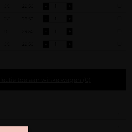
CC
29,50
-
+
CC
29,50
-
+
D
29,50
-
+
CC
29,50
-
+
lectie toe aan winkelwagen
(0)
ijn smallere waaiers en hebben een iets langere