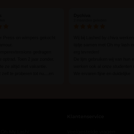
s
Dychiva
den
2 maanden geleden
er Press on wimpers gekocht
Wij bij Lashed by chiva werken
lamour.
tijdje samen met Oh my lash e
wimperextensions gedragen
erg tevreden!
ie optrad. Toen 2 jaar zonder.
De lijm gebruiken wij van hun e
e ze altijd met vakantie.
werken ook al onze studenten
 zelf te proberen tot nu....en
We ervaren fijne en duidelijke
rassing ik kon het in 1 keer
communicatie als er vragen zij
n 15 min. En ik ben verkocht
Wij raden hun lijm iedereen aan
ben benieuwd hoe lang ze
een beginner of een ervaren w
n tot nu al 5 dg perfect. Ik heb
styliste bent.
seal overgedaan want ik sport
Klantenservice
 er ook een volle wimpers
der eyeliner effect met clear
 Oh My Lash!
Veelgestelde vragen