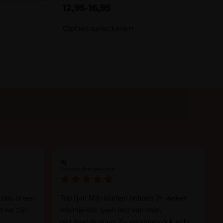
Gewaardeerd
12,95
-
16,95
5.00
uit 5
Opties selecteren
sj
3 maanden geleden
 nou al een
Top lijm! Mijn klanten hebben 3+ weken
n we zijn
retentie ook geen last van rode,
geirriteerde ogen. Ze versturen ook echt