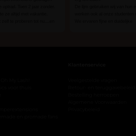
ie optrad. Toen 2 jaar zonder.
De lijm gebruiken wij van hun e
e ze altijd met vakantie.
werken ook al onze studenten
 zelf te proberen tot nu....en
We ervaren fijne en duidelijke
rassing ik kon het in 1 keer
communicatie als er vragen zij
n 15 min. En ik ben verkocht
Wij raden hun lijm iedereen aan
ben benieuwd hoe lang ze
een beginner of een ervaren w
n tot nu al 5 dg perfect. Ik heb
styliste bent.
seal overgedaan want ik sport
Klantenservice
 er ook een volle wimpers
der eyeliner effect met clear
 Oh My Lash!
Veelgestelde vragen
cs voor thuis
Retour- en teruggavebeleid
gewoon doen het is echt
e
Bestelling herroepen
et vergroot spiegel (bijna 60
Algemene Voorwaarden
 )En ze zijn prachtig zacht en
imperextensions
Privacybeleid
f nep look op je ogen. Maar
premade en promade fans
olume.