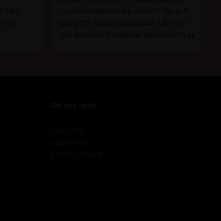
n hier
snel echt helemaal top service! Zou echt
 mee.
graag een brand ambassador willen zijn
van deze bedrijf want hun producten en zij
n.
zijn ge-wel-dig!
 of je nou
imper
Oh my lash
Over ons
Vacatures
Distributeurs