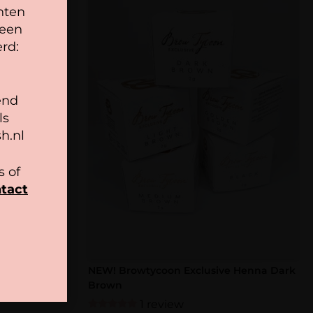
nten
 een
rd:
end
et warm of lauw water in ratio 1:4 (1 part henna
ls
Zorg ervoor dat de pasta niet te dik en niet te dun
h.nl
nders krijg je niet het optimale effect!
n de tint op de wenkbrauwen, verwijder de henna
 of
 ca. 14-20 minuten
tact
 Henna
NEW! Browtycoon Exclusive Henna Dark
Brown
1 review