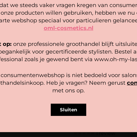
– Black
at we steeds vaker vragen kregen van consume
Cookie mededeling
 onze producten willen gebruiken, hebben we nu
arte webshop speciaal voor particulieren gelancee
Naam
*
Inhoud: 2 gram
oml-cosmetics.nl
 gebruiken cookies om ervoor te zorgen dat onze website zo
epel mogelijk draait. Als je doorgaat met het gebruiken van de
Gebruiksaanwijzing
E-mail
*
bsite, gaan we er vanuit dat je hiermee instemt.
t op:
onze professionele groothandel blijft uitsluit
Mix de henna powder m
oegankelijk voor gecertificeerde stylisten. Bestel a
powder/4 parts water) 
heer diensten
fessional zoals je gewend bent via www.oh-my-las
is op de wenkbrauwen a
Na het aanbrengen va
Accepteer
Bekijk voorkeuren
 consumentenwebshop is niet bedoeld voor salons
met watje en water na
thandelsinkoop. Heb je vragen? Neem gerust
con
Cookiebeleid
Privacy policy
met ons op.
Sluiten
oon Exclusive alle 5 de
NEW! Browtycoon Exclusive
Medium Brown
1 review