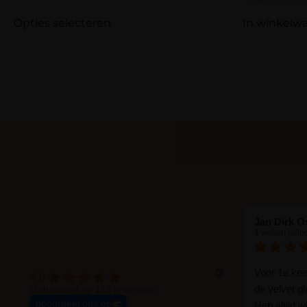
Opties selecteren
In winkelw
Jan Dirk O
4 weken gele
Voor 1e ke
4.9
de velvet g
Gebaseerd op 113 recensies
beoordeel ons op
Heb altijd 