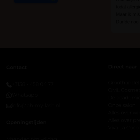
todat allerg
Maar ik mist
Durfde nooit
wat een ver
goed zelf i
haha... Ik 
blijven zitte
er wel een 
Direct naar
veel.
Contact
Ik hoop dat
bestaat zon
Groothandel
+3138 - 458 04 77
band.
OML Cosmeti
Whatsapp
Bij twijfel 
De academi
makkelijk m
Onze salon
info@oh-my-lash.nl
dus vandaar
Alles over w
geen kunsto
Alles over 
Openingstijden
wel mooi v
Viva La Coco
Maandag t/m vrijdag