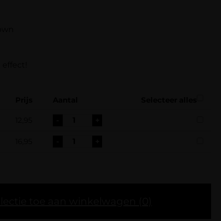
own
effect!
Prijs
Aantal
Selecteer alles
12,95
-
+
16,95
-
+
lectie toe aan winkelwagen
(0)