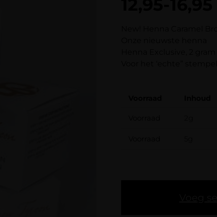
12,95
-
16,95
New! Henna Caramel Br
Onze nieuwste henna
Henna Exclusive, 2 gram
Voor het ‘echte” stempel 
Voorraad
Inhoud
Voorraad
2g
Voorraad
5g
Voeg se