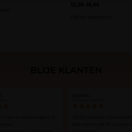
Gewaardeerd
12,95
-
16,95
5.00
agen
uit 5
Opties selecteren
BLIJE KLANTEN
s
Dychiva
den
2 maanden geleden
er Press on wimpers gekocht
Wij bij Lashed by chiva werken
lamour.
tijdje samen met Oh my lash e
wimperextensions gedragen
erg tevreden!