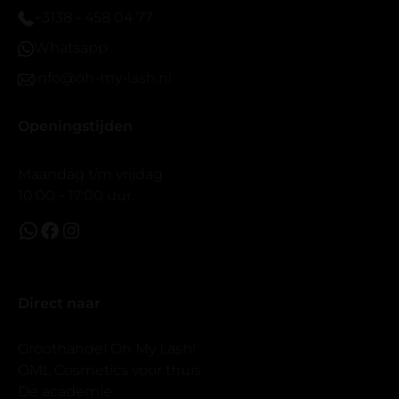
prachtig zacht en geen kunstof nep look op je ogen.
+3138 - 458 04 77
Maar wel mooi volume.
Whatsapp
info@oh-my-lash.nl
Openingstijden
Maandag t/m vrijdag
10:00 - 17:00 uur.
Direct naar
Groothandel Oh My Lash!
OML Cosmetics voor thuis
De academie