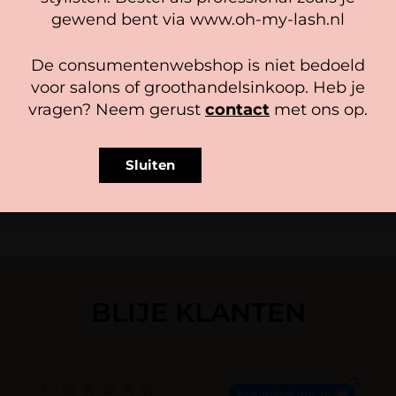
Accepteer
gewend bent via www.oh-my-lash.nl
Bekijk voorkeuren
De consumentenwebshop is niet bedoeld
NEW! Browtycoon Exclusive
NEW Browtycoon Exclusive
Cookiebeleid
Privacy policy
Henna Light Brown
Henna Caramel Brown
voor salons of groothandelsinkoop. Heb je
12,95
-
16,95
12,95
-
16,95
vragen? Neem gerust
contact
met ons op.
Opties selecteren
Opties selecteren
Sluiten
BLIJE KLANTEN
4.9
beoordeel ons op