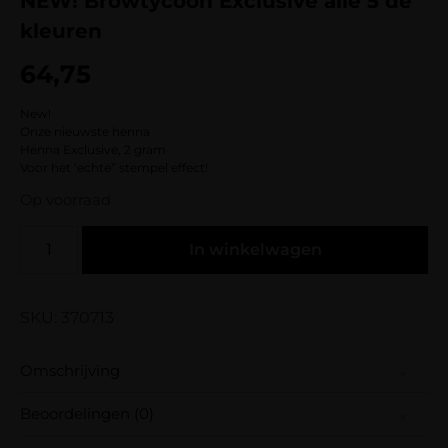
NEW! Browtycoon Exclusive alle 5 de
kleuren
64,75
New!
Onze nieuwste henna
Henna Exclusive, 2 gram
Voor het ‘echte” stempel effect!
Op voorraad
In winkelwagen
SKU: 370713
Omschrijving
Beoordelingen (0)
New!
Onze nieuwste henna