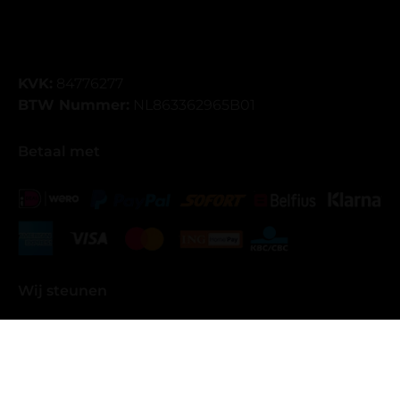
KVK:
84776277
BTW Nummer:
NL863362965B01
Betaal met
Wij steunen
Copyright Oh My Lash - Gerealiseerd door
Team F&J