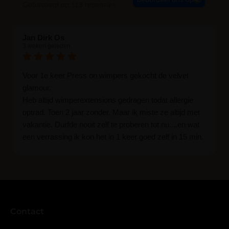
Gebaseerd op 113 recensies
Jan Dirk Os
3 weken geleden
Voor 1e keer Press on wimpers gekocht de velvet
glamour.
Heb altijd wimperextensions gedragen todat allergie
optrad. Toen 2 jaar zonder. Maar ik miste ze altijd met
vakantie. Durfde nooit zelf te proberen tot nu....en wat
een verrassing ik kon het in 1 keer goed zelf in 15 min.
En ik ben verkocht haha... Ik ben benieuwd hoe lang ze
blijven zitten tot nu al 5 dg perfect. Ik heb er wel een
seal overgedaan want ik sport veel.
Ik hoop dat er ook een volle wimpers bestaat zonder
eyeliner effect met clear band.
Bij twijfel gewoon doen het is echt makkelijk met
Contact
vergroot spiegel (bijna 60 dus vandaar )En ze zijn