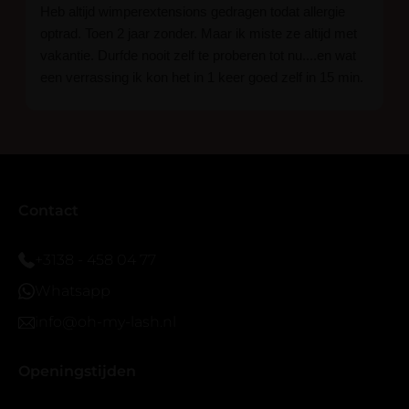
Heb altijd wimperextensions gedragen todat allergie
optrad. Toen 2 jaar zonder. Maar ik miste ze altijd met
vakantie. Durfde nooit zelf te proberen tot nu....en wat
een verrassing ik kon het in 1 keer goed zelf in 15 min.
En ik ben verkocht haha... Ik ben benieuwd hoe lang ze
blijven zitten tot nu al 5 dg perfect. Ik heb er wel een
seal overgedaan want ik sport veel.
Ik hoop dat er ook een volle wimpers bestaat zonder
eyeliner effect met clear band.
Bij twijfel gewoon doen het is echt makkelijk met
Contact
vergroot spiegel (bijna 60 dus vandaar )En ze zijn
prachtig zacht en geen kunstof nep look op je ogen.
+3138 - 458 04 77
Maar wel mooi volume.
Whatsapp
info@oh-my-lash.nl
Openingstijden