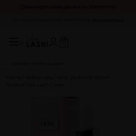
Maandag t/m vrijdag geopend van 10:00 tot 17:00
DIY wimperextentions voor thuis? Shop op
oml-cosmetics.nl
Home
/
Before care
/
MRS. (ALWAYS) RIGHT –
Alcohol Free Lash Clean