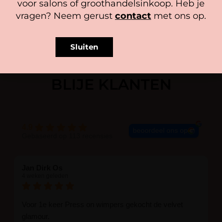
voor salons of groothandelsinkoop. Heb je
vragen? Neem gerust
contact
met ons op.
Sluiten
BLIJE KLANTEN
4.9
beoordeel ons op
Gebaseerd op 113 recensies
Jan Dirk Os
4 weken geleden
Voor 1e keer Press on wimpers gekocht de velvet
glamour.