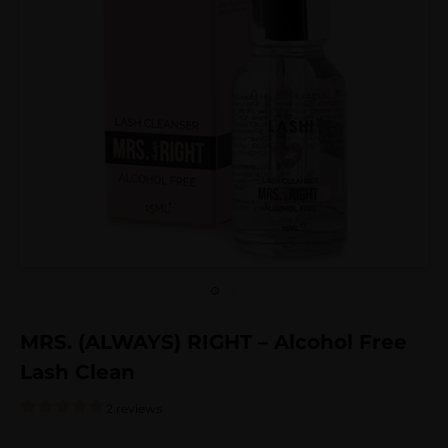
MRS. (ALWAYS) RIGHT – Alcohol Free
Lash Clean
2 reviews
Gewaardeerd
2
5.00
op 5