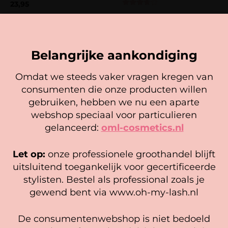
oesterschelpen wordt gewonnen en werkt
23,95
Gewaardeerd
polijstend en verzorgend.
Zakelijk bestellen?
3.50
In winkelwagen
uit 5
Registreer hier
Belangrijke aankondiging
Naam
*
Omdat we steeds vaker vragen kregen van
E-mail
*
consumenten die onze producten willen
Cookie mededeling
gebruiken, hebben we nu een aparte
We gebruiken cookies om ervoor te zorgen dat onze
webshop speciaal voor particulieren
website zo soepel mogelijk draait. Als je doorgaat met het
gelanceerd:
oml-cosmetics.nl
gebruiken van de website, gaan we er vanuit dat je
hiermee instemt.
Let op:
onze professionele groothandel blijft
Beheer diensten
uitsluitend toegankelijk voor gecertificeerde
Mrs Lashlift PRO Lash & Brow
Mrs. Lashlift Makeup Remover
stylisten. Bestel als professional zoals je
Deep Repair Mask
Accepteer
gewend bent via www.oh-my-lash.nl
Gewaardeerd
37,50
Zakelijk bestellen?
5.00
uit 5
Bekijk voorkeuren
In winkelwagen
Registreer hier
De consumentenwebshop is niet bedoeld
Cookiebeleid
Privacy policy