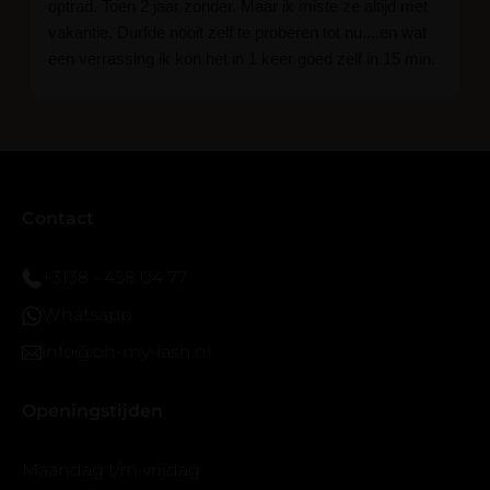
optrad. Toen 2 jaar zonder. Maar ik miste ze altijd met
vakantie. Durfde nooit zelf te proberen tot nu....en wat
een verrassing ik kon het in 1 keer goed zelf in 15 min.
En ik ben verkocht haha... Ik ben benieuwd hoe lang ze
blijven zitten tot nu al 5 dg perfect. Ik heb er wel een
seal overgedaan want ik sport veel.
Ik hoop dat er ook een volle wimpers bestaat zonder
eyeliner effect met clear band.
Bij twijfel gewoon doen het is echt makkelijk met
Contact
vergroot spiegel (bijna 60 dus vandaar )En ze zijn
prachtig zacht en geen kunstof nep look op je ogen.
+3138 - 458 04 77
Maar wel mooi volume.
Whatsapp
info@oh-my-lash.nl
Openingstijden
Maandag t/m vrijdag