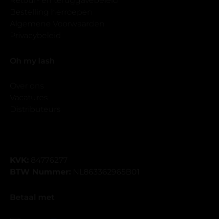
Retour- en teruggavebeleid
Bestelling herroepen
Algemene Voorwaarden
Privacybeleid
Oh my lash
Over ons
Vacatures
Distributeurs
KVK:
84776277
BTW Nummer:
NL863362965B01
Betaal met