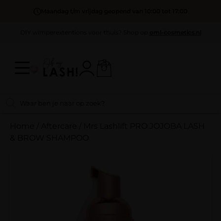
Maandag t/m vrijdag geopend van 10:00 tot 17:00
DIY wimperextentions voor thuis? Shop op
oml-cosmetics.nl
Home
/
Aftercare
/
Mrs Lashlift PRO JOJOBA LASH
& BROW SHAMPOO