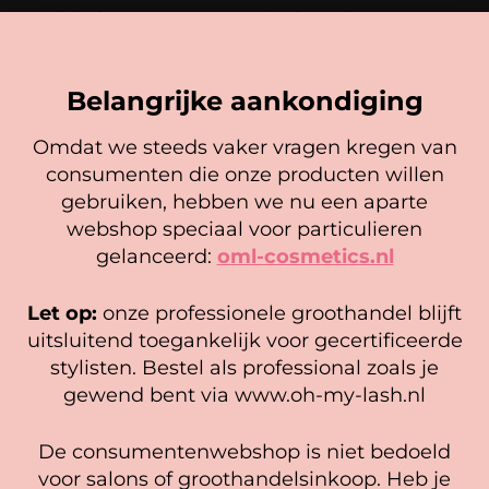
In winkelwagen
Opties selecteren
Belangrijke aankondiging
Omdat we steeds vaker vragen kregen van
consumenten die onze producten willen
Cookie mededeling
gebruiken, hebben we nu een aparte
We gebruiken cookies om ervoor te zorgen dat onze
webshop speciaal voor particulieren
website zo soepel mogelijk draait. Als je doorgaat met het
gelanceerd:
oml-cosmetics.nl
gebruiken van de website, gaan we er vanuit dat je
hiermee instemt.
MRS. (ALWAYS) RIGHT –
Mrs. LashLift® Mini Brush (10
Let op:
onze professionele groothandel blijft
Alcohol Free Lash Clean
stuks)
Beheer diensten
uitsluitend toegankelijk voor gecertificeerde
4,95
stylisten. Bestel als professional zoals je
Gewaardeerd
Accepteer
14,95
5.00
gewend bent via www.oh-my-lash.nl
In winkelwagen
uit 5
In winkelwagen
Bekijk voorkeuren
De consumentenwebshop is niet bedoeld
Cookiebeleid
Privacy policy
voor salons of groothandelsinkoop. Heb je