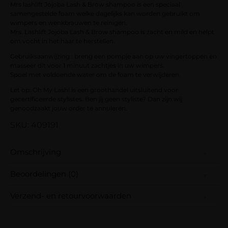
Mrs lashlift Jojoba Lash & Brow shampoo is een speciaal
samengestelde foam welke dagelijks kan worden gebruikt om
wimpers en wenkbrauwen te reinigen.
Mrs. Lashlift Jojoba Lash & Brow shampoo is zacht en mild en helpt
om vocht in het haar te herstellen.
Gebruiksaanwijzing : breng een pompje aan op uw vingertoppen en
masseer dit voor 1 minuut zachtjes in uw wimpers.
Spoel met voldoende water om de foam te verwijderen.
Let op: Oh My Lash! is een groothandel uitsluitend voor
gecertificeerde stylistes. Ben jij geen styliste? Dan zijn wij
genoodzaakt jouw order te annuleren.
SKU: 409191
Omschrijving
Beoordelingen (0)
Mrs lashlift Jojoba Lash & Brow shampoo is
een speciaal samengestelde foam welke
Verzend- en retourvoorwaarden
dagelijks kan worden gebruikt om wimpers
Er zijn nog geen beoordelingen.
en wenkbrauwen te reinigen.
Wees de eerste om “Mrs Lashlift PRO JOJOBA
Samen met PostNL zorgen wij ervoor dat je
Mrs. Lashlift Jojoba Lash & Brow shampoo is
LASH & BROW SHAMPOO” te beoordelen