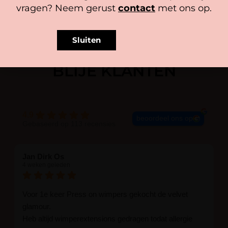
vragen? Neem gerust
contact
met ons op.
Sluiten
BLIJE KLANTEN
4.9
beoordeel ons op
Gebaseerd op 113 recensies
Jan Dirk Os
4 weken geleden
Voor 1e keer Press on wimpers gekocht de velvet
glamour.
Heb altijd wimperextensions gedragen todat allergie