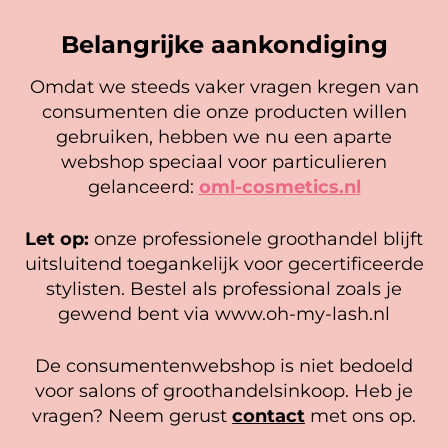
Belangrijke aankondiging
E-mail
*
Omdat we steeds vaker vragen kregen van
consumenten die onze producten willen
Cookie mededeling
gebruiken, hebben we nu een aparte
We gebruiken cookies om ervoor te zorgen dat onze
webshop speciaal voor particulieren
website zo soepel mogelijk draait. Als je doorgaat met het
gelanceerd:
oml-cosmetics.nl
gebruiken van de website, gaan we er vanuit dat je
Nazorgkaartjes mini
Nano Mister
hiermee instemt.
Let op:
onze professionele groothandel blijft
Gewaardeerd
Gewaardeerd
2,25
-
7,50
27,95
5.00
5.00
Beheer diensten
uitsluitend toegankelijk voor gecertificeerde
uit 5
uit 5
stylisten. Bestel als professional zoals je
Opties selecteren
Opties selecteren
Accepteer
gewend bent via www.oh-my-lash.nl
Bekijk voorkeuren
De consumentenwebshop is niet bedoeld
Cookiebeleid
Privacy policy
voor salons of groothandelsinkoop. Heb je
vragen? Neem gerust
contact
met ons op.