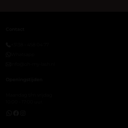
blijven zitten tot nu al 5 dg perfect. Ik heb er wel een
seal overgedaan want ik sport veel.
Ik hoop dat er ook een volle wimpers bestaat zonder
eyeliner effect met clear band.
Bij twijfel gewoon doen het is echt makkelijk met
Contact
vergroot spiegel (bijna 60 dus vandaar )En ze zijn
prachtig zacht en geen kunstof nep look op je ogen.
+3138 - 458 04 77
Maar wel mooi volume.
Whatsapp
info@oh-my-lash.nl
Openingstijden
Maandag t/m vrijdag
10:00 - 17:00 uur.