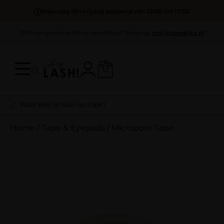
Maandag t/m vrijdag geopend van 10:00 tot 17:00
DIY wimperextentions voor thuis? Shop op
oml-cosmetics.nl
Home
/
Tape & Eyepads
/
Micropore Tape