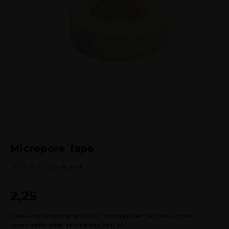
Micropore Tape
2 reviews
Gewaardeerd
2
5.00
op 5
2,25
gebaseerd
op
klantbeoordelingen
Sterke chirurgische tape voor het afplakken van de wimpers,
veroorzaakt géén irritatie aan de huid.